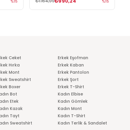
₺990,24
₺1.164,99
₺
%15
%15
rkek Ceket
Erkek Eşofman
rkek Hırka
Erkek Kaban
rkek Mont
Erkek Pantolon
rkek Sweatshirt
Erkek Şort
rkek Boxer
Erkek T-Shirt
adın Bot
Kadın Elbise
adın Etek
Kadın Gömlek
adın Kazak
Kadın Mont
adın Tayt
Kadın T-Shirt
adın Sweatshirt
Kadın Terlik & Sandalet