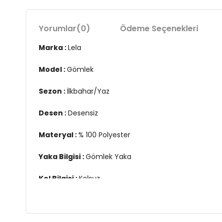
Yorumlar
(0)
Ödeme Seçenekleri
Marka :
Lela
Model :
Gömlek
Sezon :
İlkbahar/Yaz
Desen :
Desensiz
Materyal :
% 100 Polyester
Yaka Bilgisi :
Gömlek Yaka
Kol Bilgisi :
Kolsuz
Kalıp Bilgisi :
Regular Fit