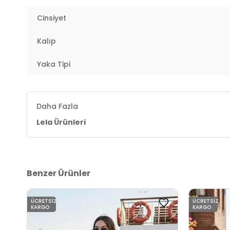
Manken Ölçüsü :
Boy : 1.75 cm / Göğüs : 85 cm / Bel
2DY611GO0110.07
Cinsiyet
Kalıp
Yaka Tipi
Daha Fazla
Lela Ürünleri
Benzer Ürünler
ÜCRETSIZ
ÜCRETSIZ
KARGO
KARGO