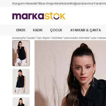
Kargom Nerede?
Bize Ulaşın
Markalar
Mağazalarımız
Yardım
ERKEK
KADIN
ÇOCUK
AYAKKABI & ÇANTA
Anasayfa
Kadın
Üst Giyim
Gömlek
Lela Kadın Gömlek
Lela Yakas