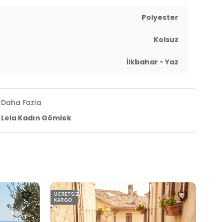
Polyester
Kolsuz
İlkbahar - Yaz
Daha Fazla
Lela Kadın Gömlek
ÜCRETSIZ
ÜCR
KARGO
KAR