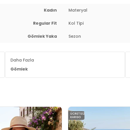
 : 65 cm / Basen : 93 cm / Beden : S
Kadın
Materyal
Regular Fit
Kol Tipi
Gömlek Yaka
Sezon
Daha Fazla
Gömlek
ÜCRETSIZ
KARGO