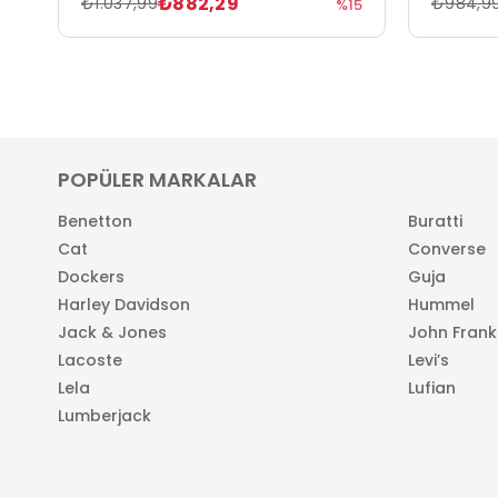
₺882,29
₺1.037,99
₺984,9
%15
POPÜLER MARKALAR
Benetton
Buratti
Cat
Converse
Dockers
Guja
Harley Davidson
Hummel
Jack & Jones
John Frank
Lacoste
Levi’s
Lela
Lufian
Lumberjack