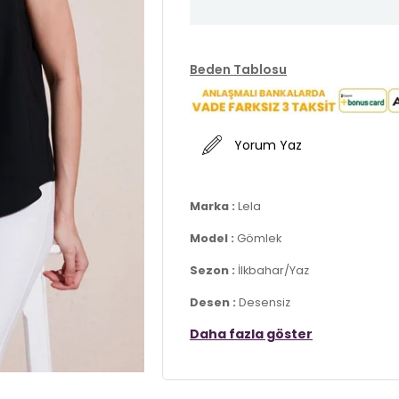
Beden Tablosu
Yorum Yaz
Marka :
Lela
Model :
Gömlek
Sezon :
İlkbahar/Yaz
Desen :
Desensiz
Daha fazla göster
Materyal :
% 100 Polyester
Yaka Bilgisi :
Gömlek Yaka
Kol Bilgisi :
Kolsuz