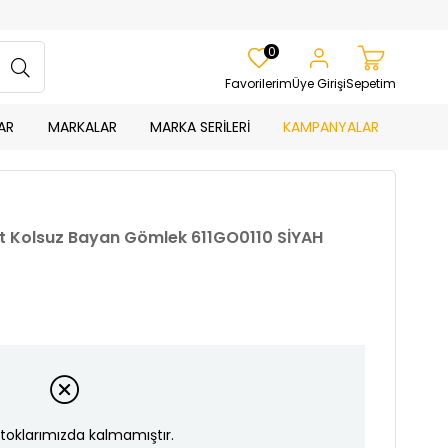
0
Favorilerim
Üye Girişi
Sepetim
AR
MARKALAR
MARKA SERİLERİ
KAMPANYALAR
Fit Kolsuz Bayan Gömlek 611GO0110 SİYAH
toklarımızda kalmamıştır.