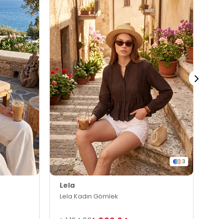
3
Lela
L
Lela Kadın Gömlek
L