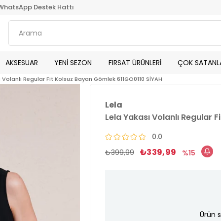
WhatsApp Destek Hattı
AKSESUAR
YENİ SEZON
FIRSAT ÜRÜNLERİ
ÇOK SATANL
ı Volanlı Regular Fit Kolsuz Bayan Gömlek 611GO0110 SİYAH
Lela
Lela Yakası Volanlı Regular 
0.0
₺339,99
₺399,99
15
Ürün s