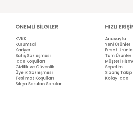
ÖNEMLİ BİLGİLER
HIZLI ERİŞ
KVKK
Anasayfa
Kurumsal
Yeni Ürünler
Kariyer
Fırsat Ürünle
Satış Sözleşmesi
Tüm Ürünler
İade Koşulları
Müşteri Hizme
Gizlilik ve Güvenlik
Sepetim
Üyelik Sözleşmesi
Sipariş Takip
Teslimat Koşulları
Kolay İade
Sıkça Sorulan Sorular