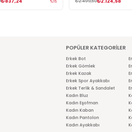
₺837,24
₺2.124,58
9
₺2.499,50
%15
POPÜLER KATEGORİLER
Erkek Bot
E
Erkek Gömlek
E
Erkek Kazak
E
Erkek Spor Ayakkabı
E
Erkek Terlik & Sandalet
E
Kadın Bluz
K
Kadın Eşofman
K
Kadın Kaban
K
Kadın Pantolon
K
Kadın Ayakkabı
K