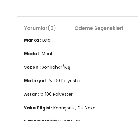
Yorumlar
(0)
Ödeme Seçenekleri
Marka :
Lela
Model :
Mont
Sezon :
Sonbahar/Kış
Materyal :
% 100 Polyester
Astar :
% 100 Polyester
Yaka Bilgisi :
Kapüşonlu, Dik Yaka
Kapama Bilgisi :
Fermuar
Kol Bilgisi :
Uzun Kol