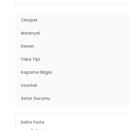
Cep Bilgisi :
Cepli
Cinsiyet
Detay :
-Kapüşon çıkarılmıyor
Materyal
Manken Ölçüsü :
Kilo : 52 kg / Boy : 1.76 cm / Göğüs
Desen
2DK497MELIS.07
Yaka Tipi
Kapama Bilgisi
Uzunluk
Astar Durumu
Daha Fazla