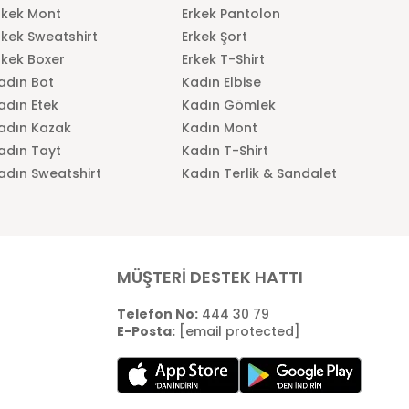
rkek Mont
Erkek Pantolon
rkek Sweatshirt
Erkek Şort
rkek Boxer
Erkek T-Shirt
adın Bot
Kadın Elbise
adın Etek
Kadın Gömlek
adın Kazak
Kadın Mont
adın Tayt
Kadın T-Shirt
adın Sweatshirt
Kadın Terlik & Sandalet
MÜŞTERİ DESTEK HATTI
Telefon No:
444 30 79
E-Posta:
[email protected]