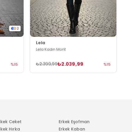
2
Lela
L
Lela Kadın Mont
L
₺2.039,99
₺2.399,99
₺
%15
%15
rkek Ceket
Erkek Eşofman
rkek Hırka
Erkek Kaban