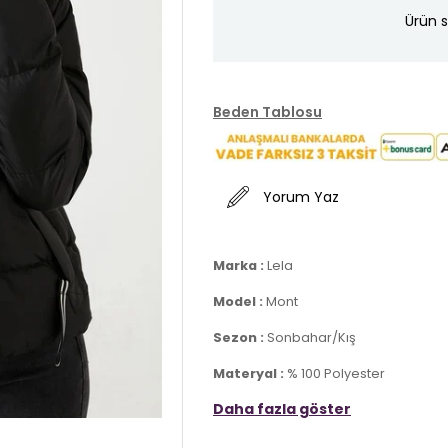
Ürün s
Beden Tablosu
Yorum Yaz
Marka :
Lela
Model :
Mont
Sezon :
Sonbahar/Kış
Materyal :
% 100 Polyester
Daha fazla göster
Astar :
% 100 Polyester
Yaka Bilgisi :
Kapüşonlu, Dik Yaka