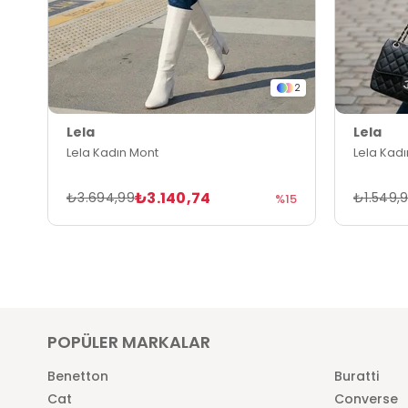
2
Lela
Lela
Lela Kadın Mont
Lela Kad
₺3.140,74
₺3.694,99
₺1.549,
%15
POPÜLER MARKALAR
Benetton
Buratti
Cat
Converse