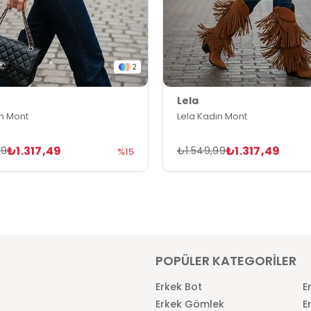
2
Lela
ın Mont
Lela Kadın Mont
₺1.317,49
₺1.317,49
99
₺1.549,99
%15
POPÜLER KATEGORİLER
Erkek Bot
E
Erkek Gömlek
E