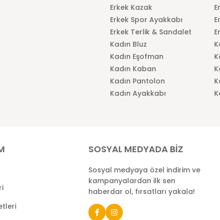
Erkek Kazak
E
Erkek Spor Ayakkabı
E
Erkek Terlik & Sandalet
E
Kadın Bluz
K
Kadın Eşofman
K
Kadın Kaban
K
Kadın Pantolon
K
Kadın Ayakkabı
K
İM
SOSYAL MEDYADA BİZ
Sosyal medyaya özel indirim ve
kampanyalardan ilk sen
ri
haberdar ol, fırsatları yakala!
tleri