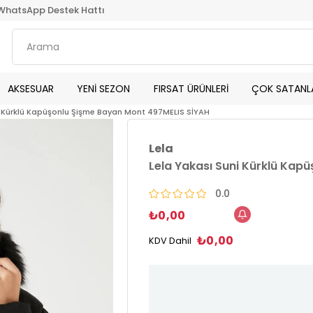
WhatsApp Destek Hattı
AKSESUAR
YENİ SEZON
FIRSAT ÜRÜNLERİ
ÇOK SATANL
i Kürklü Kapüşonlu Şişme Bayan Mont 497MELIS SİYAH
Lela
Lela Yakası Suni Kürklü Kap
0.0
₺0,00
₺0,00
KDV Dahil