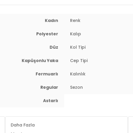
Kadın
Renk
Polyester
Kalıp
 : 85 cm / Bel : 60 cm / Basen : 90 cm / Beden : S
Düz
Kol Tipi
Kapüşonlu Yaka
Cep Tipi
Fermuarlı
Kalınlık
Regular
Sezon
Astarlı
Daha Fazla