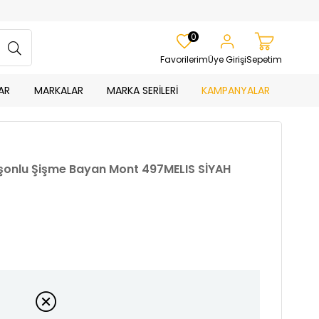
0
Favorilerim
Üye Girişi
Sepetim
AR
MARKALAR
MARKA SERİLERİ
KAMPANYALAR
üşonlu Şişme Bayan Mont 497MELIS SİYAH