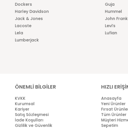
Dockers
Guja
Harley Davidson
Hummel
Jack & Jones
John Frank
Lacoste
Levi’s
Lela
Lufian
Lumberjack
ÖNEMLİ BİLGİLER
HIZLI ERİŞ
KVKK
Anasayfa
Kurumsal
Yeni Ürünler
Kariyer
Fırsat Ürünle
Satış Sözleşmesi
Tüm Ürünler
İade Koşulları
Müşteri Hizme
Gizlilik ve Güvenlik
Sepetim