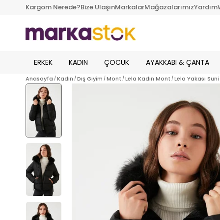
Kargom Nerede?
Bize Ulaşın
Markalar
Mağazalarımız
Yardım
ERKEK
KADIN
ÇOCUK
AYAKKABI & ÇANTA
Anasayfa
Kadın
Dış Giyim
Mont
Lela Kadın Mont
Lela Yakası Sun