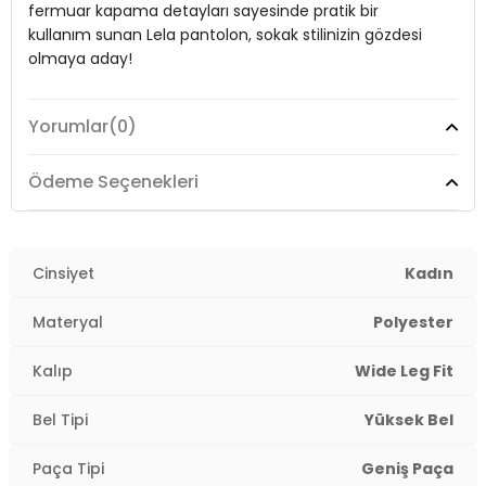
fermuar kapama detayları sayesinde pratik bir
Boy:
Standart
kullanım sunan Lela pantolon, sokak stilinizin gözdesi
Paça Tipi:
Geniş Paça
olmaya aday!
Kalıp Bilgisi:
Wide Leg Fit
Yorumlar
(0)
Manken Bedeni:
Model:
Pantolon
Boy: 1.78 cm / Göğüs: 85 cm / Bel: 62 cm / Basen:
92 cm / Beden: S
Giyim Tarzı:
Günlük/Casual
Ödeme Seçenekleri
Yaş Grubu:
Yetişkin
Materyal:
% 93 Polyester % 7 Elastan
Menşei:
Türkiye
Detaylar:
Paçalarında dublex (kıvırma) detaylı
Kapama Şekli:
Cinsiyet
Agraf ve Fermuar
Kadın
2DY6923841.14
Cep:
Cepli
Materyal
Polyester
Kumaş Tipi:
Belirtilmemiş
Kalıp
Wide Leg Fit
Bel:
Yüksek Bel
Bel Tipi
Yüksek Bel
Boy:
Standart
Paça Tipi
Geniş Paça