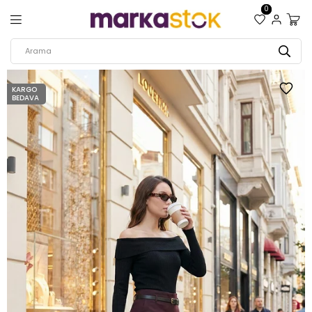
0
KARGO
BEDAVA