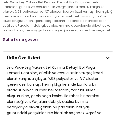
Lela Wide Leg Yüksek Bel Kıvırma Detaylı Bol Paça Kemerli
Pantolon, günlük ve casual stilin vazgeçilmezi olarak karşınıza
çıkıyor. %93 polyester ve %7 elastan içeren özel kumaşı, hem şıklığı
hem de konforu bir arada sunuyor. Yüksek bel tasarımı, zarif bir
siluet oluştururken, geniş paça kesimi ile rahat bir hareket alanı
sağlıyor. Paçalarındaki şık dublex kıvırma detaylarıyla dikkat çeken
bu pantolon, her yaş grubundaki yetişkinler için ideal bir seçenek.
Agraf ve fermuar kapama detayları sayesinde pratik bir kullanım
Daha fazla göster
sunan Lela pantolon, sokak stilinizin gözdesi olmaya aday!
Model:
Pantolon
Ürün Özellikleri
Giyim Tarzı:
Günlük/Casual
Lela Wide Leg Yüksek Bel Kıvırma Detaylı Bol Paça
Materyal:
% 93 Polyester % 7 Elastan
Kemerli Pantolon, günlük ve casual stilin vazgeçilmezi
olarak karşınıza çıkıyor. %93 polyester ve %7 elastan
Kapama Şekli:
Agraf ve Fermuar
içeren özel kumaşı, hem şıklığı hem de konforu bir
arada sunuyor. Yüksek bel tasarımı, zarif bir siluet
Cep:
Cepli
oluştururken, geniş paça kesimi ile rahat bir hareket
Kumaş Tipi:
Belirtilmemiş
alanı sağlıyor. Paçalarındaki şık dublex kıvırma
detaylarıyla dikkat çeken bu pantolon, her yaş
Bel:
Yüksek Bel
grubundaki yetişkinler için ideal bir seçenek. Agraf ve