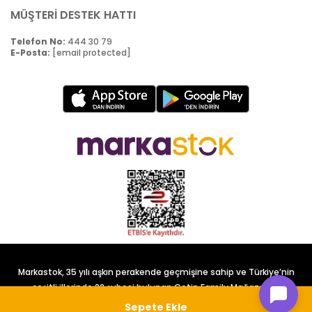
MÜŞTERİ DESTEK HATTI
Telefon No:
444 30 79
E-Posta:
[email protected]
Markastok, 35 yılı aşkın perakende geçmişine sahip ve Türkiye’nin
çeşitli illerinde 22 şubesi bulunan Çetin Family Mağazacılık
tarafından kurulmuştur.