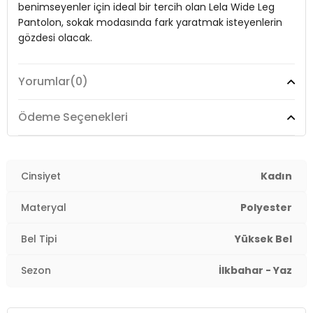
benimseyenler için ideal bir tercih olan Lela Wide Leg
Boy:
Standart
Pantolon, sokak modasında fark yaratmak isteyenlerin
gözdesi olacak.
Kalıp Bilgisi:
Wide Leg, Yüksek Bel, Geniş Paça
Manken Bedeni:
Boy : 1.80 cm / Göğüs : 83 cm / Bel : 60 cm /
Yorumlar
(0)
Basen : 90 cm / Beden : S
Model:
Pantolon
Yaş Grubu:
Yetişkin
Giyim Tarzı:
Günlük/Casual
Ödeme Seçenekleri
Menşei:
Türkiye
Materyal:
% 65 Polyester % 35 Viskon
2DE5866290.07
Kapama Şekli:
Cinsiyet
Düğme ve Fermuar
Kadın
Cep:
Cepli
Materyal
Polyester
Kumaş Tipi:
Belirtilmemiş
Bel Tipi
Yüksek Bel
Bel:
Yüksek Bel
Sezon
İlkbahar - Yaz
Boy:
Standart