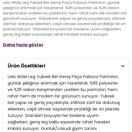
Lela Wide Leg Yüksek Bel Geniş Paça Palazzo Pantolon, günlük
şıklığınızı artırmak için tasarlandı. %65 polyester ve %35 viskon
karışımından üretilen bu pantolon, hem rahat hem de modern bir
görünüm sunuyor. Yüksek bel yapısı ve geniş paçalarıyla, stilinize
zarif bir dokunuş eklerken, cepli olması sayesinde pratikliği de ön
planda tutuyor. Standart boyuyla her bedene uyum sağlarken,
geniş leg kalıbı sayesinde rahat hareket imkanı sunuyor.
Günlük/casual giyim tarzını benimseyenler için ideal bir tercih olan
Daha fazla göster
Lela Wide Leg Pantolon, sokak modasında fark yaratmak
isteyenlerin gözdesi olacak.
Ürün Özellikleri
Model:
Pantolon
Lela Wide Leg Yüksek Bel Geniş Paça Palazzo Pantolon,
Giyim Tarzı:
Günlük/Casual
günlük şıklığınızı artırmak için tasarlandı. %65 polyester
Materyal:
% 65 Polyester % 35 Viskon
ve %35 viskon karışımından üretilen bu pantolon, hem
rahat hem de modern bir görünüm sunuyor. Yüksek
Kapama Şekli:
Düğme ve Fermuar
bel yapısı ve geniş paçalarıyla, stilinize zarif bir dokunuş
Cep:
eklerken, cepli olması sayesinde pratikliği de ön planda
Cepli
tutuyor. Standart boyuyla her bedene uyum
Kumaş Tipi:
Belirtilmemiş
sağlarken, geniş leg kalıbı sayesinde rahat hareket
imkanı sunuyor. Günlük/casual giyim tarzını
Bel:
Yüksek Bel