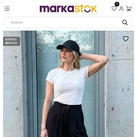
0
KARGO
BEDAVA