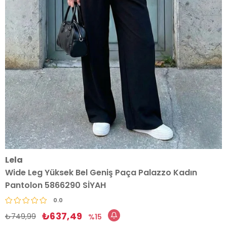
Lela
Wide Leg Yüksek Bel Geniş Paça Palazzo Kadın
Pantolon 5866290 SİYAH
0.0
₺637,49
₺749,99
15