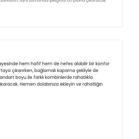
ntolon, aynı zamanda şıklığınızı ön plana çıkaracak.
n tadını çıkarın!
 sayesinde hem hafif hem de nefes alabilir bir konfor
 ortaya çıkarırken, bağlamalı kapama şekliyle de
andart boyu ile farklı kombinlerde rahatlıkla
çıkaracak. Hemen dolabınıza ekleyin ve rahatlığın
üs : 85 cm / Bel : 60 cm / Kalça : 90 cm / Beden : S