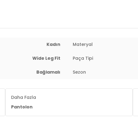
Yaş Grubu:
Yetişkin
Menşei:
Türkiye
2DY668YP5424.135
Kadın
Materyal
Wide Leg Fit
Paça Tipi
Bağlamalı
Sezon
Daha Fazla
Pantolon
 : 60 cm / Kalça : 90 cm / Beden : S