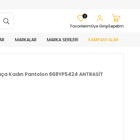
0
Favorilerim
Üye Girişi
Sepetim
AR
MARKALAR
MARKA SERİLERİ
KAMPANYALAR
Paça Kadın Pantolon 668YP5424 ANTRASİT