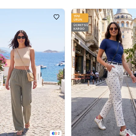
YENI
ÜRÜN
ÜCRETSIZ
KARGO
2