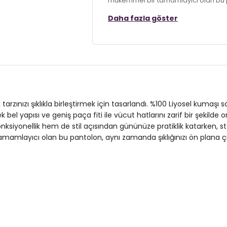
mükemmel bir tamamlayıcı olan bu pa
Hemen dolabınıza ekleyin ve rahatlığı
Daha fazla göster
Model:
Pantolon
Giyim Tarzı:
Günlük/Casual
Materyal:
% 100 Liyosel
Kapama Şekli:
Bağlamalı
arzınızı şıklıkla birleştirmek için tasarlandı. %100 Liyosel kumaşı
Cep:
Cepli
bel yapısı ve geniş paça fiti ile vücut hatlarını zarif bir şekilde
onksiyonellik hem de stil açısından gününüze pratiklik katarken, st
Kumaş Tipi:
Belirtilmemiş
 tamamlayıcı olan bu pantolon, aynı zamanda şıklığınızı ön plana 
Bel:
Orta Yüksek Bel
Boy:
Standart
Paça Tipi:
Geniş Paça
Kalıp Bilgisi:
Wide Leg Fit
Manken Bedeni:
Boy : 1.74 cm / Göğ