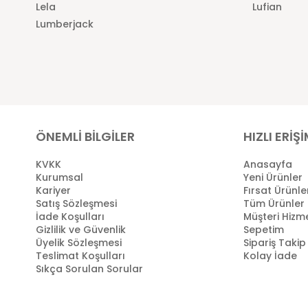
Lela
Lufian
Lumberjack
ÖNEMLİ BİLGİLER
HIZLI ERİŞ
KVKK
Anasayfa
Kurumsal
Yeni Ürünler
Kariyer
Fırsat Ürünle
Satış Sözleşmesi
Tüm Ürünler
İade Koşulları
Müşteri Hizme
Gizlilik ve Güvenlik
Sepetim
Üyelik Sözleşmesi
Sipariş Takip
Teslimat Koşulları
Kolay İade
Sıkça Sorulan Sorular