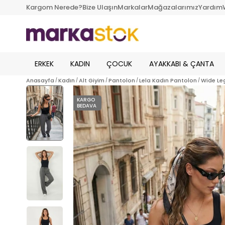
Kargom Nerede?
Bize Ulaşın
Markalar
Mağazalarımız
Yardım
ERKEK
KADIN
ÇOCUK
AYAKKABI & ÇANTA
Anasayfa
Kadın
Alt Giyim
Pantolon
Lela Kadın Pantolon
Wide Le
KARGO
BEDAVA