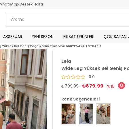
WhatsApp Destek Hattı
AKSESUAR
YENİ SEZON
FIRSAT ÜRÜNLERİ
ÇOK SATANL
g Yüksek Bel Geniş Paça Kadın Pantolon 668YP5424 ANTRASİT
Lela
Wide Leg Yüksek Bel Geniş 
0.0
₺679,99
₺799,99
15
Renk Seçenekleri