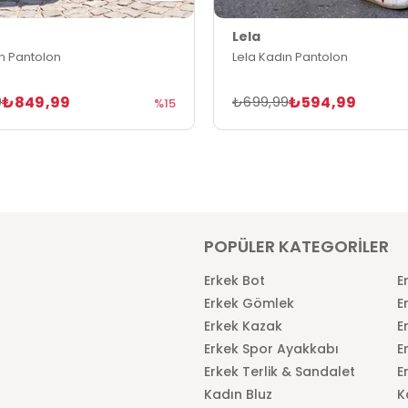
Lela
ın Pantolon
Lela Kadın Pantolon
₺849,99
₺594,99
9
₺699,99
%15
POPÜLER KATEGORİLER
Erkek Bot
E
Erkek Gömlek
E
Erkek Kazak
E
Erkek Spor Ayakkabı
E
Erkek Terlik & Sandalet
E
Kadın Bluz
K