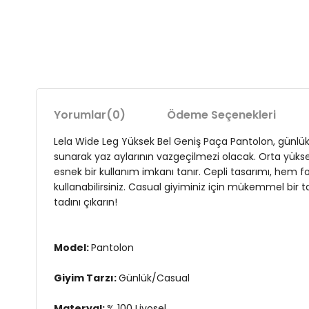
Yorumlar
(0)
Ödeme Seçenekleri
Lela Wide Leg Yüksek Bel Geniş Paça Pantolon, günlük t
sunarak yaz aylarının vazgeçilmezi olacak. Orta yüksek 
esnek bir kullanım imkanı tanır. Cepli tasarımı, hem f
kullanabilirsiniz. Casual giyiminiz için mükemmel bir
tadını çıkarın!
Model:
Pantolon
Giyim Tarzı:
Günlük/Casual
Materyal:
% 100 Liyosel