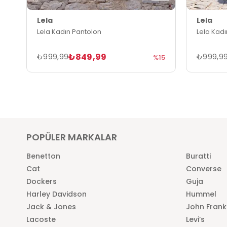
Lela
Lela
Lela Kadın Pantolon
Lela Kad
₺849,99
₺999,99
₺999,9
%15
POPÜLER MARKALAR
Benetton
Buratti
Cat
Converse
Dockers
Guja
Harley Davidson
Hummel
Jack & Jones
John Frank
Lacoste
Levi’s