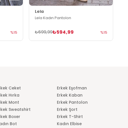
Lela
L
Lela Kadın Pantolon
L
₺594,99
₺699,99
₺
%15
%15
rkek Ceket
Erkek Eşofman
rkek Hırka
Erkek Kaban
rkek Mont
Erkek Pantolon
rkek Sweatshirt
Erkek Şort
rkek Boxer
Erkek T-Shirt
adın Bot
Kadın Elbise