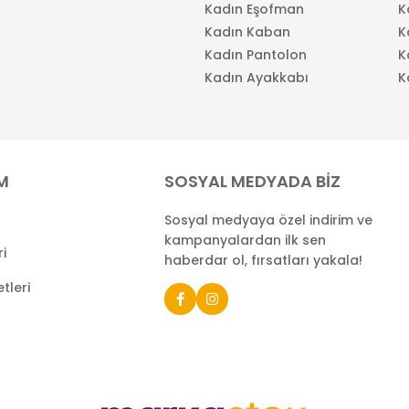
Kadın Eşofman
K
Kadın Kaban
K
Kadın Pantolon
K
Kadın Ayakkabı
K
İM
SOSYAL MEDYADA BİZ
Sosyal medyaya özel indirim ve
kampanyalardan ilk sen
ri
haberdar ol, fırsatları yakala!
tleri