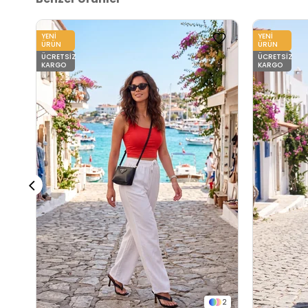
2DY668YP5424.135
YENI
YENI
ÜRÜN
ÜRÜN
ÜCRETSIZ
ÜCRETSIZ
KARGO
KARGO
2