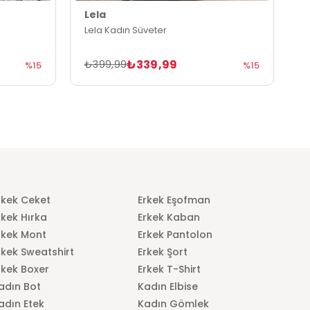
Lela
L
Lela Kadın Süveter
L
₺339,99
₺399,99
₺
%15
%15
rkek Ceket
Erkek Eşofman
rkek Hırka
Erkek Kaban
rkek Mont
Erkek Pantolon
rkek Sweatshirt
Erkek Şort
rkek Boxer
Erkek T-Shirt
adın Bot
Kadın Elbise
adın Etek
Kadın Gömlek