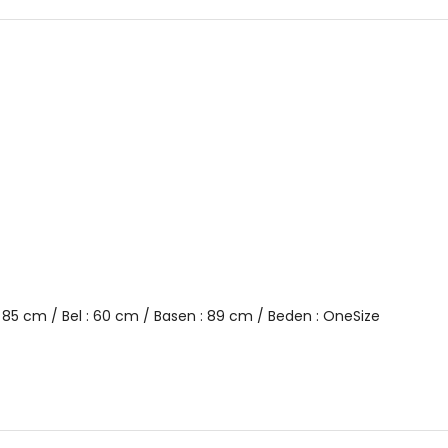
YERLİ ÜRETİM
2DK4616088.112
s : 85 cm / Bel : 60 cm / Basen : 89 cm / Beden : OneSize