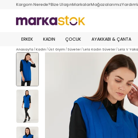
Kargom Nerede?
Bize Ulaşın
Markalar
Mağazalarımız
Yardım
ERKEK
KADIN
ÇOCUK
AYAKKABI & ÇANTA
Anasayfa
Kadın
Üst Giyim
Süveter
Lela Kadın Süveter
Lela V Yak