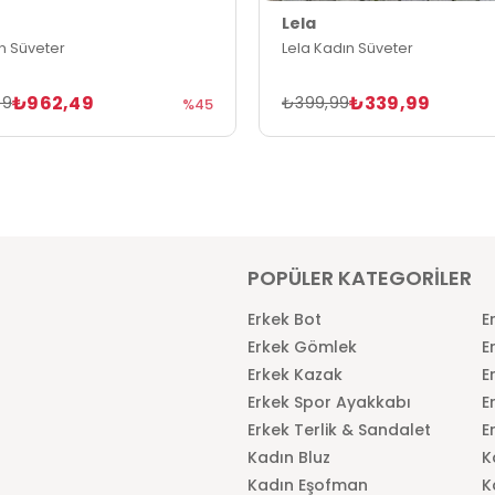
Lela
n Süveter
Lela Kadın Süveter
₺962,49
₺339,99
99
₺399,99
%45
POPÜLER KATEGORİLER
Erkek Bot
E
Erkek Gömlek
E
Erkek Kazak
E
Erkek Spor Ayakkabı
E
Erkek Terlik & Sandalet
E
Kadın Bluz
K
Kadın Eşofman
K