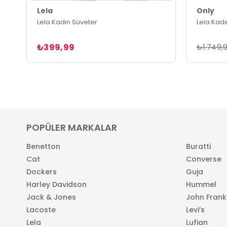
Lela
Only
Lela Kadın Süveter
Lela Kadı
₺399,99
₺1.749,
POPÜLER MARKALAR
Benetton
Buratti
Cat
Converse
Dockers
Guja
Harley Davidson
Hummel
Jack & Jones
John Frank
Lacoste
Levi’s
Lela
Lufian