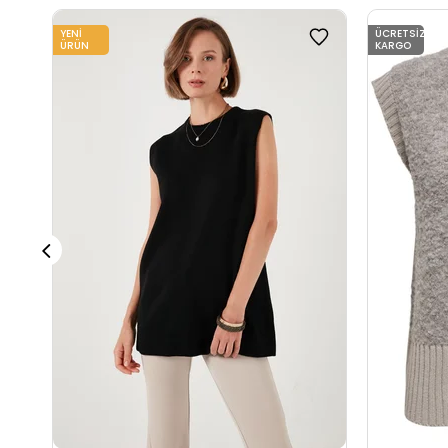
YENI
ÜCRETSIZ
ÜRÜN
KARGO