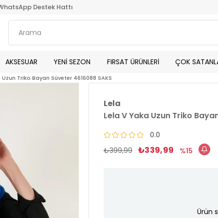
WhatsApp Destek Hattı
AKSESUAR
YENİ SEZON
FIRSAT ÜRÜNLERİ
ÇOK SATANL
a Uzun Triko Bayan Süveter 4616088 SAKS
Lela
Lela V Yaka Uzun Triko Baya
0.0
₺339,99
₺399,99
15
Ürün s