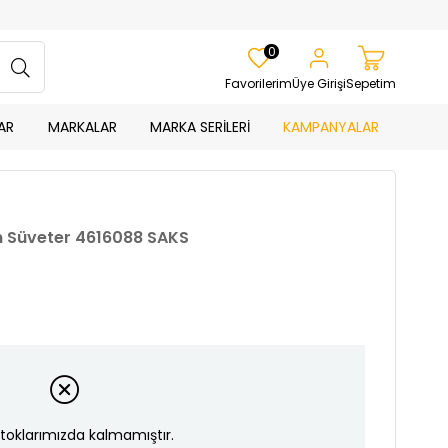
0
Favorilerim
Üye Girişi
Sepetim
AR
MARKALAR
MARKA SERİLERİ
KAMPANYALAR
n Süveter 4616088 SAKS
toklarımızda kalmamıştır.