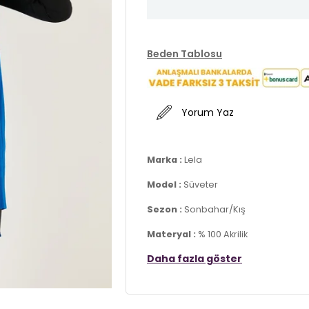
Beden Tablosu
Yorum Yaz
Marka :
Lela
Model :
Süveter
Sezon :
Sonbahar/Kış
Materyal :
% 100 Akrilik
Daha fazla göster
Yaka Bilgisi :
V Yaka
Manken Ölçüsü :
Kilo : 52 kg / Boy 
Beden : OneSize