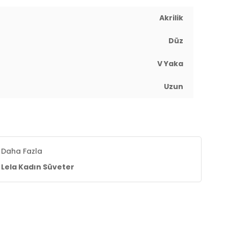
Akrilik
Düz
V Yaka
Uzun
Daha Fazla
Lela Kadın Süveter