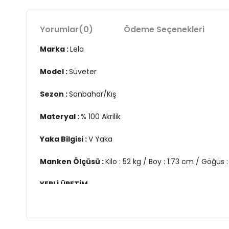
Yorumlar
(0)
Ödeme Seçenekleri
Marka :
Lela
Model :
Süveter
Sezon :
Sonbahar/Kış
Materyal :
% 100 Akrilik
Yaka Bilgisi :
V Yaka
Manken Ölçüsü :
Kilo : 52 kg / Boy : 1.73 cm / Göğü
YERLİ ÜRETİM
2DK4616088.112