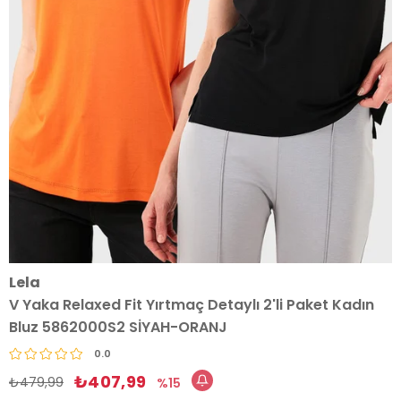
Lela
V Yaka Relaxed Fit Yırtmaç Detaylı 2'li Paket Kadın
Bluz 5862000S2 SİYAH-ORANJ
0.0
₺407,99
₺479,99
15