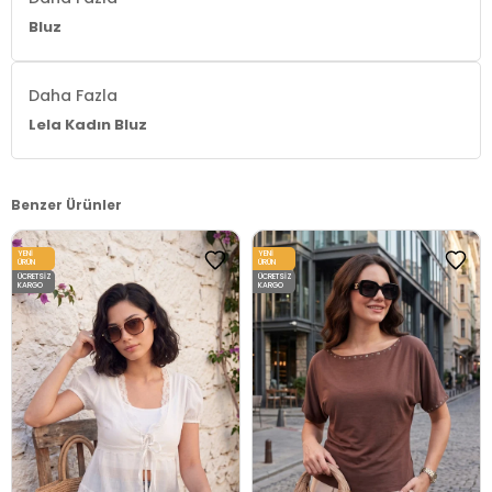
Bluz
Daha Fazla
Lela Kadın Bluz
Benzer Ürünler
YENI
YENI
ÜRÜN
ÜRÜN
ÜCRETSIZ
ÜCRETSIZ
KARGO
KARGO