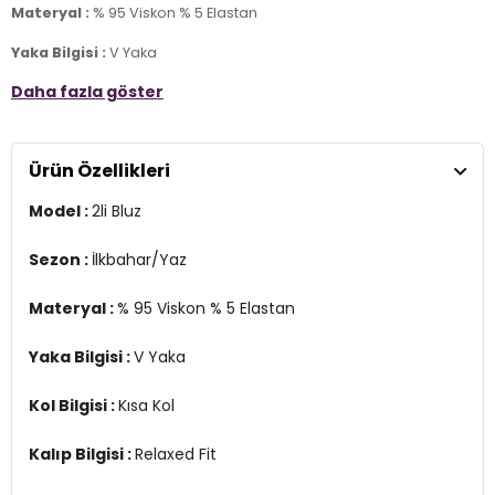
Materyal :
% 95 Viskon % 5 Elastan
Yaka Bilgisi :
V Yaka
Daha fazla göster
Kol Bilgisi :
Kısa Kol
Kalıp Bilgisi :
Relaxed Fit
Ürün Özellikleri
Detay:
-Yanlarda yırtmaç detayları
Model :
2li Bluz
Üretim Yeri :
Türkiye
7DS25862000S2.6596
Sezon :
İlkbahar/Yaz
Materyal :
% 95 Viskon % 5 Elastan
Yaka Bilgisi :
V Yaka
Kol Bilgisi :
Kısa Kol
Kalıp Bilgisi :
Relaxed Fit