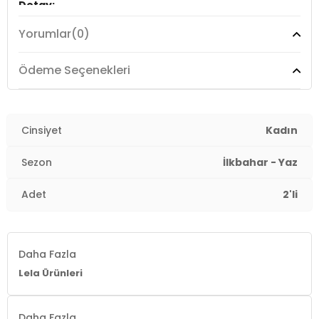
Detay:
-Yanlarda yırtmaç detayları
Yorumlar
(0)
Üretim Yeri :
Türkiye
7DS25862000S2.6596
Ödeme Seçenekleri
Cinsiyet
Kadın
Sezon
İlkbahar - Yaz
Adet
2'li
Daha Fazla
Lela Ürünleri
Daha Fazla