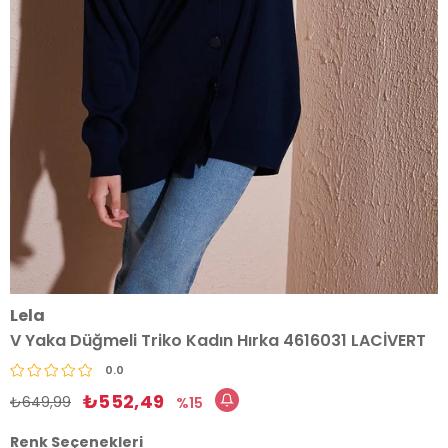
Lela
V Yaka Düğmeli Triko Kadın Hırka 4616031 LACİVERT
0.0
₺552,49
₺649,99
15
Renk Seçenekleri