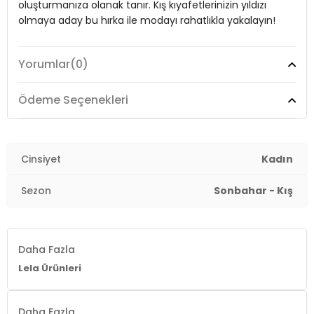
Kol Tipi:
Uzun Kol
oluşturmanıza olanak tanır. Kış kıyafetlerinizin yıldızı
olmaya aday bu hırka ile modayı rahatlıkla yakalayın!
Kumaş Tipi:
Belirtilmemiş
Astar Durumu:
Astarsız
Yorumlar
(0)
Model:
Hırka
Boy:
Standart
Giyim Tarzı:
Günlük/Casual
Ödeme Seçenekleri
Uzunluk:
Midi
Desen:
Düz
Kalınlık:
Orta
Kalıp Bilgisi:
Standart Fit
Mevsim:
Cinsiyet
Kışlık
Kadın
Yaş Grubu:
Yetişkin
Materyal:
Akrilik
Sezon
Sonbahar - Kış
Menşei:
Türkiye
2DK4616031.12
Yaka Tipi:
V Yaka
Daha Fazla
Kapama Şekli:
Düğmeli
Lela Ürünleri
Kol Tipi:
Uzun Kol
Daha Fazla
Kumaş Tipi:
Belirtilmemiş