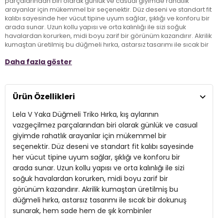
parçalarından biri olarak günlük ve casual giyimde rahatlık
arayanlar için mükemmel bir seçenektir. Düz deseni ve standart fit
kalıbı sayesinde her vücut tipine uyum sağlar, şıklığı ve konforu bir
arada sunar. Uzun kollu yapısı ve orta kalınlığı ile sizi soğuk
havalardan korurken, midi boyu zarif bir görünüm kazandırır. Akrilik
kumaştan üretilmiş bu düğmeli hırka, astarsız tasarımı ile sıcak bir
dokunuş sunarak, hem sade hem de şık kombinler oluşturmanıza
Daha fazla göster
olanak tanır. Kış kıyafetlerinizin yıldızı olmaya aday bu hırka ile
modayı rahatlıkla yakalayın!
Ürün Özellikleri
Model:
Hırka
Lela V Yaka Düğmeli Triko Hırka, kış aylarının
Giyim Tarzı:
Günlük/Casual
vazgeçilmez parçalarından biri olarak günlük ve casual
Desen:
Düz
giyimde rahatlık arayanlar için mükemmel bir
seçenektir. Düz deseni ve standart fit kalıbı sayesinde
Mevsim:
Kışlık
her vücut tipine uyum sağlar, şıklığı ve konforu bir
Materyal:
arada sunar. Uzun kollu yapısı ve orta kalınlığı ile sizi
Akrilik
soğuk havalardan korurken, midi boyu zarif bir
Yaka Tipi:
V Yaka
görünüm kazandırır. Akrilik kumaştan üretilmiş bu
düğmeli hırka, astarsız tasarımı ile sıcak bir dokunuş
Kapama Şekli:
Düğmeli
sunarak, hem sade hem de şık kombinler