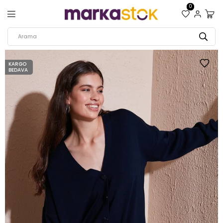
0
KARGO
BEDAVA