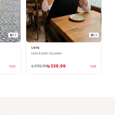
3
3
Lela
L
Lela Kadın Süveter
L
₺339,99
₺399,99
₺
%15
%15