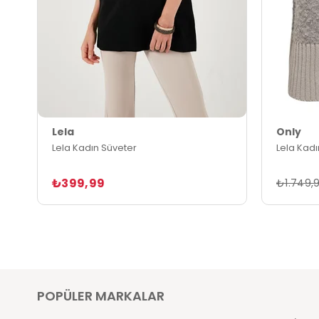
Lela
Only
Lela Kadın Süveter
Lela Kadı
₺399,99
₺1.749,
POPÜLER MARKALAR