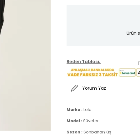
Ürün s
Beden Tablosu
T
Yorum Yaz
Marka :
Lela
Model :
Süveter
Sezon :
Sonbahar/Kış