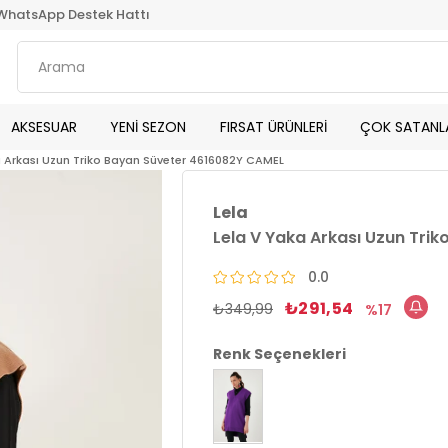
WhatsApp Destek Hattı
AKSESUAR
YENİ SEZON
FIRSAT ÜRÜNLERİ
ÇOK SATANL
a Arkası Uzun Triko Bayan Süveter 4616082Y CAMEL
Lela
Lela V Yaka Arkası Uzun Tri
0.0
₺291,54
₺349,99
17
Renk Seçenekleri