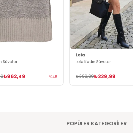
Lela
n Süveter
Lela Kadın Süveter
₺962,49
₺339,99
99
₺399,99
%45
POPÜLER KATEGORİLER