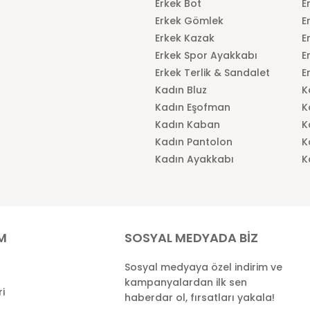
Erkek Bot
E
Erkek Gömlek
E
Erkek Kazak
E
Erkek Spor Ayakkabı
E
Erkek Terlik & Sandalet
E
Kadın Bluz
K
Kadın Eşofman
K
Kadın Kaban
K
Kadın Pantolon
K
Kadın Ayakkabı
K
İM
SOSYAL MEDYADA BİZ
Sosyal medyaya özel indirim ve
kampanyalardan ilk sen
ri
haberdar ol, fırsatları yakala!