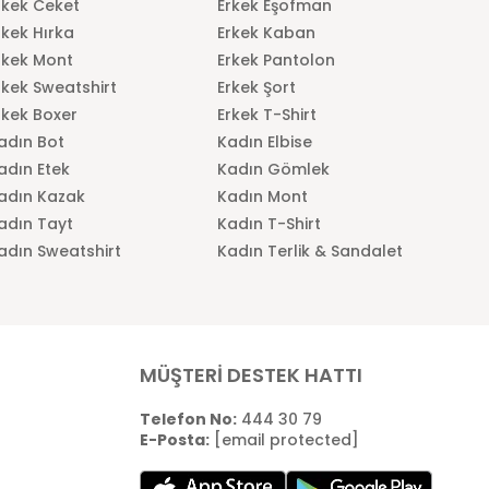
rkek Ceket
Erkek Eşofman
rkek Hırka
Erkek Kaban
rkek Mont
Erkek Pantolon
rkek Sweatshirt
Erkek Şort
rkek Boxer
Erkek T-Shirt
adın Bot
Kadın Elbise
adın Etek
Kadın Gömlek
adın Kazak
Kadın Mont
adın Tayt
Kadın T-Shirt
adın Sweatshirt
Kadın Terlik & Sandalet
MÜŞTERİ DESTEK HATTI
Telefon No:
444 30 79
E-Posta:
[email protected]