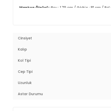
Manken Ölçüsü :
Boy : 1.79 cm / Göğüs : 81 cm / Be
Üretim Yeri :
Türkiye
2DK4616082Y.02
Cinsiyet
Kalıp
Kol Tipi
Cep Tipi
Uzunluk
Astar Durumu