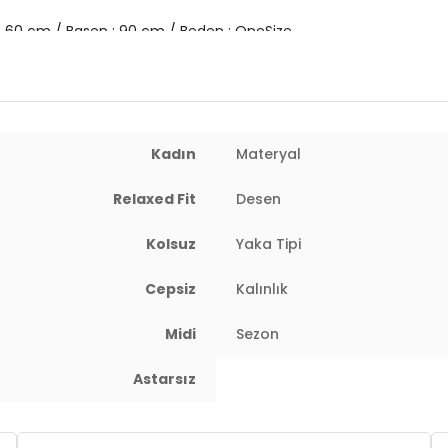
l : 60 cm / Basen : 90 cm / Beden : OneSize
Kadın
Materyal
Relaxed Fit
Desen
Kolsuz
Yaka Tipi
Cepsiz
Kalınlık
Midi
Sezon
Astarsız