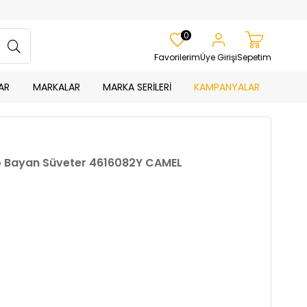
0
Favorilerim
Üye Girişi
Sepetim
AR
MARKALAR
MARKA SERİLERİ
KAMPANYALAR
ko Bayan Süveter 4616082Y CAMEL