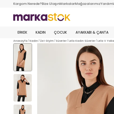
Kargom Nerede?
Bize Ulaşın
Markalar
Mağazalarımız
Yardım
ERKEK
KADIN
ÇOCUK
AYAKKABI & ÇANTA
Anasayfa
Kadın
Üst Giyim
Süveter
Lela Kadın Süveter
Lela V Yak