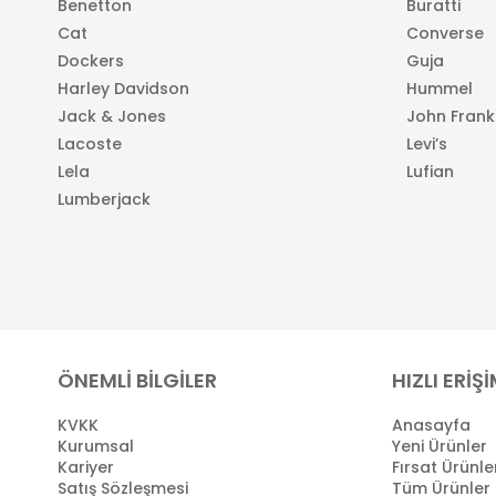
Benetton
Buratti
Cat
Converse
Dockers
Guja
Harley Davidson
Hummel
Jack & Jones
John Frank
Lacoste
Levi’s
Lela
Lufian
Lumberjack
ÖNEMLİ BİLGİLER
HIZLI ERİŞ
KVKK
Anasayfa
Kurumsal
Yeni Ürünler
Kariyer
Fırsat Ürünle
Satış Sözleşmesi
Tüm Ürünler