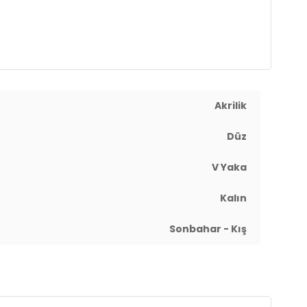
Akrilik
Düz
V Yaka
Kalın
Sonbahar - Kış