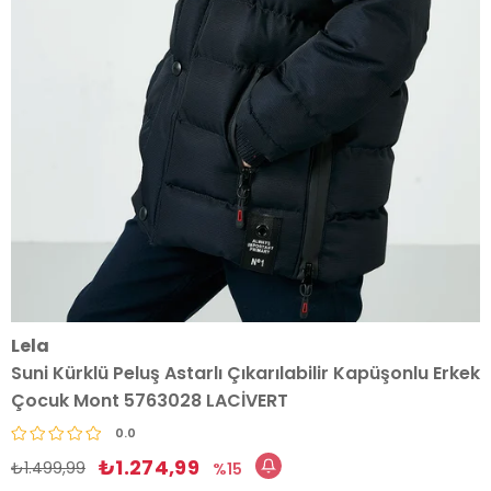
Lela
Suni Kürklü Peluş Astarlı Çıkarılabilir Kapüşonlu Erkek
Çocuk Mont 5763028 LACİVERT
0.0
₺1.274,99
₺1.499,99
15