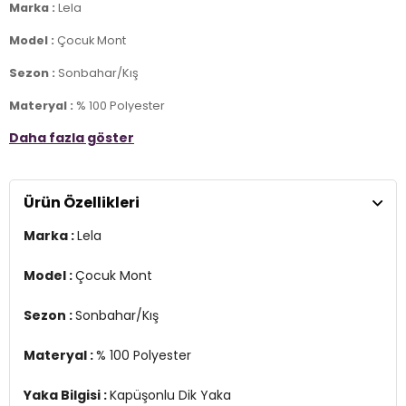
Marka :
Lela
Model :
Çocuk Mont
Sezon :
Sonbahar/Kış
Materyal :
% 100 Polyester
Daha fazla göster
Yaka Bilgisi :
Kapüşonlu Dik Yaka
Kapama Bilgisi :
Fermuar
Ürün Özellikleri
Kol Bilgisi :
Uzun Kol
Marka :
Lela
Cep Bilgisi :
Cepli
Detay :
Model :
Çocuk Mont
-Çıkarılabilir kapüşon
-Kalın peluş astar sayesinde soğuk kış günlerinde sıcak tutar
Sezon :
Sonbahar/Kış
-Elastik manşetler sayesinde içeriye soğuk hava girmesini
engeller.
-Model 137 cm boyunda 32 kg olup 9 yaş giymektedir
Materyal :
% 100 Polyester
YERLİ ÜRETİM
Yaka Bilgisi :
Kapüşonlu Dik Yaka
4DK15763028.12