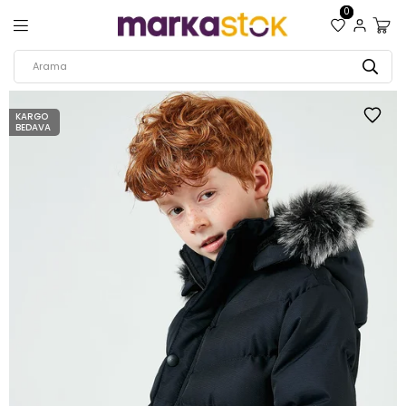
0
KARGO
BEDAVA