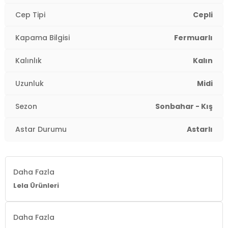
Üretim Yeri :
Türkiye
2DK640Y001.07
Cep Tipi
Cepli
Kapama Bilgisi
Fermuarlı
Kalınlık
Kalın
Uzunluk
Midi
Sezon
Sonbahar - Kış
Astar Durumu
Astarlı
Daha Fazla
Lela Ürünleri
Daha Fazla