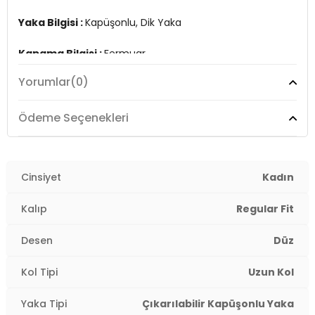
Manken Ölçüsü :
Kilo : 52 kg / Boy : 1.76 cm / Göğüs : 81 cm / Bel :
Yaka Bilgisi :
Kapüşonlu, Dik Yaka
60 cm / Basen : 89 cm / Beden : M
Kapama Bilgisi :
Fermuar
Üretim Yeri :
Türkiye
2DK640Y001.07
Yorumlar
(0)
Kol Bilgisi :
Uzun Kol
Cep Bilgisi :
Cepli
Ödeme Seçenekleri
Kalıp Bilgisi :
Regular Fit
Detay :
Cinsiyet
Kadın
-Su itici yüzey
-Tamamen astarlı
Kalıp
Regular Fit
-Çıkarılabilir kapüşonlu
-Kalça altında uzunluk, midi boy
Desen
Düz
Manken Ölçüsü :
Kilo : 52 kg / Boy : 1.76 cm / Göğüs :
Kol Tipi
Uzun Kol
81 cm / Bel : 60 cm / Basen : 89 cm / Beden : M
Yaka Tipi
Çıkarılabilir Kapüşonlu Yaka