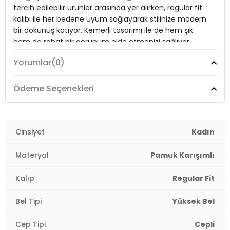
tercih edilebilir ürünler arasında yer alırken, regular fit
Kumaş Tipi:
Belirtilmemiş
kalıbı ile her bedene uyum sağlayarak stilinize modern
bir dokunuş katıyor. Kemerli tasarımı ile de hem şık
Bel:
Yüksek Bel
hem de rahat bir görünüm elde etmenizi sağlıyor.
Baştan aşağı şıklığı arayanlar için Lela pantolon,
Boy:
Standart
Yorumlar
(0)
gardırobunuzu tamamlayacak ideal bir parça!
Kalınlık:
Orta
Ödeme Seçenekleri
Kalıp Bilgisi:
Regular Fit
Model:
Pantolon
Yaş Grubu:
Yetişkin
Giyim Tarzı:
Günlük/Casual
Menşei:
Türkiye
Cinsiyet
Kadın
Mevsim:
Sezonsuz
Detaylar:
Kemerli
Materyal
Pamuk Karışımlı
2DY668YP5335.12
Materyal:
% 98 Pamuk % 2 Elastan
Kalıp
Regular Fit
Kapama Şekli:
Düğmeli
Bel Tipi
Yüksek Bel
Cep Tipi:
Cepli
Cep Tipi
Cepli