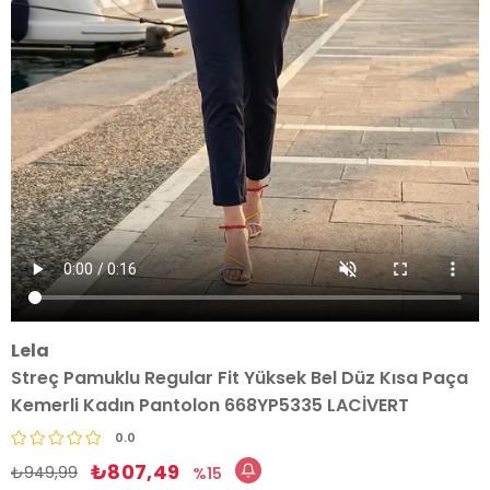
Lela
Streç Pamuklu Regular Fit Yüksek Bel Düz Kısa Paça
Kemerli Kadın Pantolon 668YP5335 LACİVERT
0.0
₺807,49
₺949,99
15