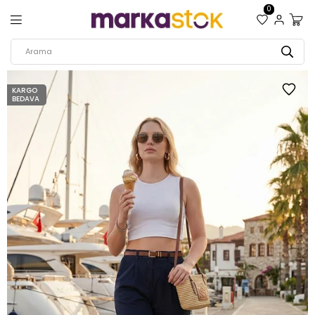
0
KARGO
BEDAVA