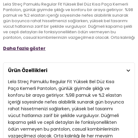
Lela Streç Pamuklu Regular Fit Yüksek Bel Düz Kısa Paça Kemerli
Pantolon, günlük giyimde şıklığı ve konforu bir araya getiriyor. %98
pamuk ve %2 elastan içeriği sayesinde nefes alabilirlik sunarak
gün boyunca rahat hissetmenizi sağlarken, yüksek bel tasarımı
vücut hatlarınızı zarif bir şekilde vurguluyor. Düğmeli kapama şekli
ve cepli detayları ile fonksiyonellikten ödün vermeyen bu
pantolon, casual kombinlerinizin vazgeçilmezi olacak. Orta kalınlığı
ile her mevsim tercih edilebilir ürünler arasında yer alırken,
Daha fazla göster
regular fit kalıbı ile her bedene uyum sağlayarak stilinize modern
bir dokunuş katıyor. Kemerli tasarımı ile de hem şık hem de rahat
bir görünüm elde etmenizi sağlıyor. Baştan aşağı şıklığı arayanlar
için Lela pantolon, gardırobunuzu tamamlayacak ideal bir parça!
Ürün Özellikleri
Lela Streç Pamuklu Regular Fit Yüksek Bel Düz Kısa
Model:
Pantolon
Paça Kemerli Pantolon, günlük giyimde şıklığı ve
Giyim Tarzı:
Günlük/Casual
konforu bir araya getiriyor. %98 pamuk ve %2 elastan
içeriği sayesinde nefes alabilirlik sunarak gün boyunca
Mevsim:
Sezonsuz
rahat hissetmenizi sağlarken, yüksek bel tasarımı
Materyal:
vücut hatlarınızı zarif bir şekilde vurguluyor. Düğmeli
% 98 Pamuk % 2 Elastan
kapama şekli ve cepli detayları ile fonksiyonellikten
Kapama Şekli:
Düğmeli
ödün vermeyen bu pantolon, casual kombinlerinizin
vazgeçilmezi olacak. Orta kalınlığı ile her mevsim
Cep Tipi:
Cepli