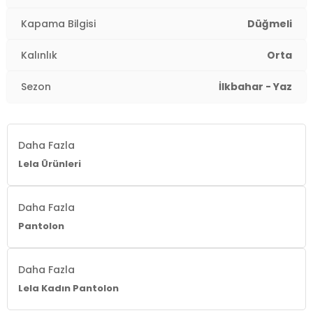
Kumaş Tipi:
Belirtilmemiş
Kapama Bilgisi
Düğmeli
Bel:
Yüksek Bel
Kalınlık
Orta
Boy:
Standart
Sezon
İlkbahar - Yaz
Kalınlık:
Orta
Kalıp Bilgisi:
Regular Fit
Daha Fazla
Yaş Grubu:
Yetişkin
Lela Ürünleri
Menşei:
Türkiye
Daha Fazla
Detaylar:
Kemerli
Pantolon
2DY668YP5335.12
Daha Fazla
Lela Kadın Pantolon