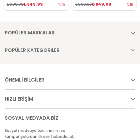
₺849,99
₺849,99
₺999,99
₺999,99
%15
%15
POPÜLER MARKALAR
POPÜLER KATEGORİLER
ÖNEMLİ BİLGİLER
HIZLI ERİŞİM
SOSYAL MEDYADA BİZ
Sosyal medyaya özel indirim ve
kampanyalardan ilk sen haberdar ol,