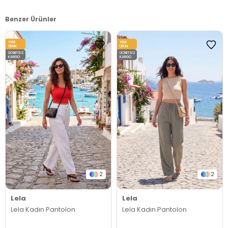
Benzer Ürünler
YENI
YENI
ÜRÜN
ÜRÜN
ÜCRETSIZ
ÜCRETSIZ
KARGO
KARGO
2
2
Lela
Lela
Lela Kadın Pantolon
Lela Kadın Pantolon