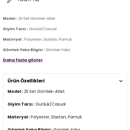
Model :
2li Set Gömlek-Atlet
Giyim Tarzı :
Günlük/Casual
Materyal :
Polyester, Elastan, Pamuk
Gömlek Yaka Bilgisi :
Gömlek Yaka
Daha fazla göster
Kapama Bilgisi :
Düğme
Gömlek Kol Bilgisi :
Uzun Kol
Ürün Özellikleri
Gömlek Kalıp Bilgisi :
Oversize Fit
Model :
2li Set Gömlek-Atlet
Atlet Yaka Bilgisi :
Kare Yaka
Atlet Kol Bilgisi :
Kalın Askılı
Giyim Tarzı :
Günlük/Casual
Atlet Kalıp Bilgisi :
Slim Fit
Materyal :
Polyester, Elastan, Pamuk
Detay :
-Atlette dantel desenli detaylar
Gömlek Yaka Bilgisi :
Gömlek Yaka