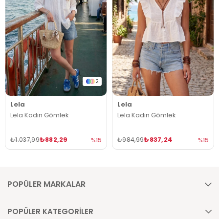
2
Lela
Lela
Lela Kadın Gömlek
Lela Kadın Gömlek
₺882,29
₺837,24
₺1.037,99
₺984,99
%15
%15
POPÜLER MARKALAR
POPÜLER KATEGORİLER