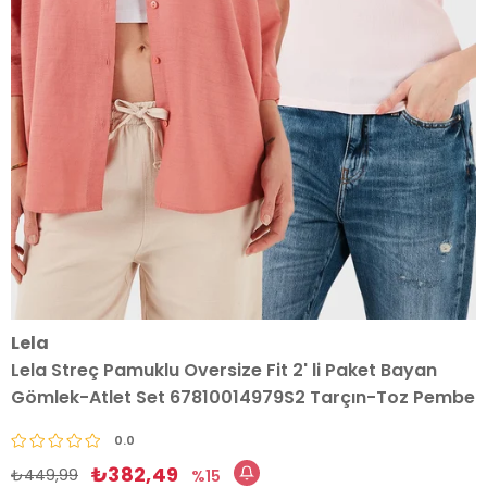
Lela
Lela Streç Pamuklu Oversize Fit 2' li Paket Bayan
Gömlek-Atlet Set 67810014979S2 Tarçın-Toz Pembe
0.0
₺382,49
₺449,99
15