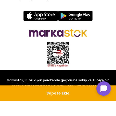
Markastok, 35 yılı aşkın perakende geçmişine sahip ve Türkiye’nin
çeşitli illerinde 22 şubesi bulunan Çetin Family Mağazacılık
tarafından kurulmuştur.