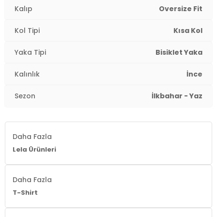
Kalıp
Oversize Fit
Kalınlık:
İnce
Kol Tipi
Kısa Kol
Kalıp Bilgisi:
Oversize Fit
Yaka Tipi
Bisiklet Yaka
Yaş Grubu:
Yetişkin
2DY5865911.12
Kalınlık
İnce
Sezon
İlkbahar - Yaz
Daha Fazla
Lela Ürünleri
Daha Fazla
T-Shirt