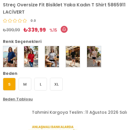
Streç Oversize Fit Bisiklet Yaka Kadın T Shirt 5865911
LACİVERT
0.0
₺339,99
₺399,99
15
Renk Seçenekleri
Beden
S
M
L
XL
Beden Tablosu
Tahmini Kargoya Teslim
:
11 Ağustos 2026 Salı