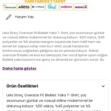
Yorum Yaz
Lela Streç Oversize Fit Bisiklet Yaka T-Shirt, yaz sezonunun günlük
ve casual stiline mükemmel bir dokunuş katıyor. %50 viskos, %45
polyester ve %5 elastan karışımı sayesinde hem hafif hem de
esnek bir yapıya sahip olan bu t-shirt, sıcak havalarda
konforunuzu sağlarken şıklığınızı da ön planda tutuyor. Rahat
oversize fit kalıbı ve kısa kol detayıyla, her vücut tipine uyum sağlar.
Bisiklet yaka tasarımı ise genç ve dinamik bir görünüm sunar. Bu
yaz, Lela t-shirt ile rahatça kombinleyebileceğiniz parçalar ile
Daha fazla göster
şıklığınızı tamamlayarak tarzınızı yansıtın.
Model:
T Shirt
Ürün Özellikleri
Giyim Tarzı:
Günlük/Casual
Lela Streç Oversize Fit Bisiklet Yaka T-Shirt, yaz
Mevsim:
Yazlık
sezonunun günlük ve casual stiline mükemmel bir
dokunuş katıyor. %50 viskos, %45 polyester ve %5
Materyal:
% 50 Viskos % 45 Polyester % 5 Elastan