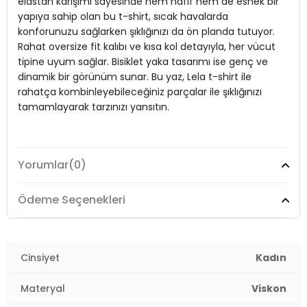
elastan karışımı sayesinde hem hafif hem de esnek bir
yapıya sahip olan bu t-shirt, sıcak havalarda
Yaka Tipi:
Bisiklet Yaka
konforunuzu sağlarken şıklığınızı da ön planda tutuyor.
Kol Tipi:
Kısa Kol
Rahat oversize fit kalıbı ve kısa kol detayıyla, her vücut
tipine uyum sağlar. Bisiklet yaka tasarımı ise genç ve
Kalınlık:
İnce
dinamik bir görünüm sunar. Bu yaz, Lela t-shirt ile
rahatça kombinleyebileceğiniz parçalar ile şıklığınızı
Kalıp Bilgisi:
Oversize Fit
tamamlayarak tarzınızı yansıtın.
Yaş Grubu:
Yetişkin
2DY5865911.12
Model:
T Shirt
Yorumlar
(0)
Giyim Tarzı:
Günlük/Casual
Ödeme Seçenekleri
Mevsim:
Yazlık
Materyal:
% 50 Viskos % 45 Polyester % 5 Elastan
Cinsiyet
Kadın
Yaka Tipi:
Bisiklet Yaka
Materyal
Viskon
Kol Tipi:
Kısa Kol