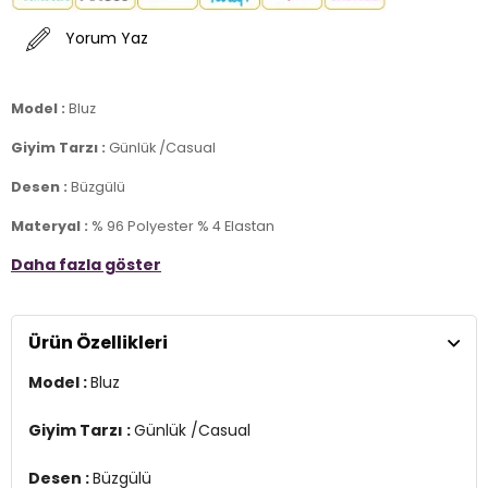
Yorum Yaz
Model :
Bluz
Giyim Tarzı :
Günlük /Casual
Desen :
Büzgülü
Materyal :
% 96 Polyester % 4 Elastan
Daha fazla göster
Yaka Bilgisi :
Dik Yaka
Kol Bilgisi :
Uzun Kol
Ürün Özellikleri
Kalıp Bilgisi :
Slim Fit
Model :
Bluz
Üretim Yeri :
Türkiye
2DE669925.03
Giyim Tarzı :
Günlük /Casual
Desen :
Büzgülü