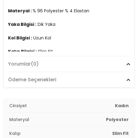
Materyal :
% 96 Polyester % 4 Elastan
Yaka Bilgisi :
Dik Yaka
Kol Bilgisi :
Uzun Kol
Kalıp Bilgisi :
Slim Fit
Yorumlar
(0)
Üretim Yeri :
Türkiye
2DE669925.03
Ödeme Seçenekleri
Cinsiyet
Kadın
Materyal
Polyester
Kalıp
Slim Fit