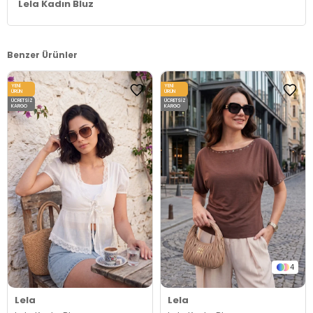
Lela Kadın Bluz
Benzer Ürünler
YENI
YENI
ÜRÜN
ÜRÜN
ÜCRETSIZ
ÜCRETSIZ
KARGO
KARGO
4
Lela
Lela