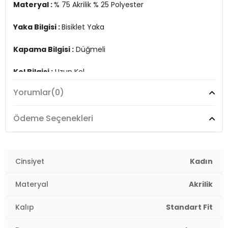
Materyal :
% 75 Akrilik % 25 Polyester
Yaka Bilgisi :
Bisiklet Yaka
Kapama Bilgisi :
Düğmeli
Kol Bilgisi :
Uzun Kol
Yorumlar
(0)
Kalıp Bilgisi :
Standart Fit
Manken Ölçüsü :
Boy : 1.78 cm / Göğüs : 89 cm / Bel :
Ödeme Seçenekleri
63 cm / Basen : 92 cm / Beden : Onesize
Üretim Yeri :
Türkiye
2DK4614502.147
Cinsiyet
Kadın
Materyal
Akrilik
Kalıp
Standart Fit