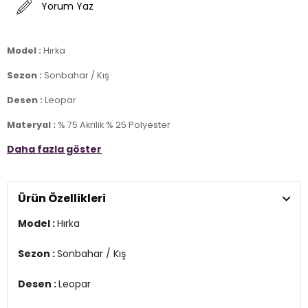
Yorum Yaz
Model :
Hırka
Sezon :
Sonbahar / Kış
Desen :
Leopar
Materyal :
% 75 Akrilik % 25 Polyester
Daha fazla göster
Yaka Bilgisi :
Bisiklet Yaka
Kapama Bilgisi :
Düğmeli
Ürün Özellikleri
Kol Bilgisi :
Uzun Kol
Model :
Hırka
Kalıp Bilgisi :
Standart Fit
Manken Ölçüsü :
Boy : 1.78 cm / Göğüs : 89 cm / Bel : 63 cm /
Sezon :
Sonbahar / Kış
Basen : 92 cm / Beden : Onesize
Desen :
Leopar
Üretim Yeri :
Türkiye
2DK4614502.147