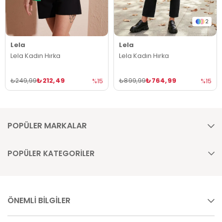
2
Lela
Lela
Lela Kadın Hırka
Lela Kadın Hırka
₺212,49
₺764,99
₺249,99
₺899,99
%15
%15
POPÜLER MARKALAR
POPÜLER KATEGORİLER
ÖNEMLİ BİLGİLER