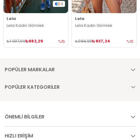
2
Lela
Lela
Lela Kadın Gömlek
Lela Kadın Gömlek
₺882,29
₺837,24
₺1.037,99
₺984,99
%15
%15
POPÜLER MARKALAR
POPÜLER KATEGORİLER
ÖNEMLİ BİLGİLER
HIZLI ERİŞİM