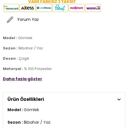
Yorum Yaz
Model :
Gömlek
Sezon :
İlkbahar / Yaz
Desen :
Çizgili
Materyal :
% 100 Polyester
Daha fazla göster
Yaka Bilgisi :
Klasik Yaka
Kapama Bilgisi :
Düğmeli
Ürün Özellikleri
Kol Bilgisi :
Uzun Kol
Model :
Gömlek
Kalıp Bilgisi :
Standart Fit
Manken Ölçüsü :
Boy 1.78 cm / Göğüs 89 cm / Bel 63 cm / Basen
Sezon :
İlkbahar / Yaz
92 cm / Beden S