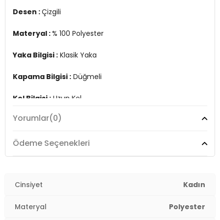
Desen :
Çizgili
Üretim Yeri :
Türkiye
2DY6772894.12
Materyal :
% 100 Polyester
Yaka Bilgisi :
Klasik Yaka
Kapama Bilgisi :
Düğmeli
Kol Bilgisi :
Uzun Kol
Yorumlar
(0)
Kalıp Bilgisi :
Standart Fit
Manken Ölçüsü :
Boy 1.78 cm / Göğüs 89 cm / Bel 63
Ödeme Seçenekleri
cm / Basen 92 cm / Beden S
Üretim Yeri :
Türkiye
2DY6772894.12
Cinsiyet
Kadın
Materyal
Polyester