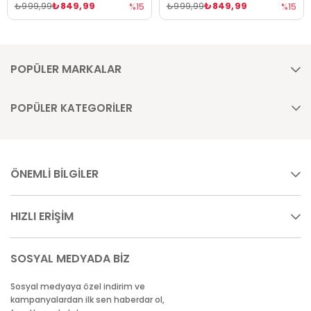
₺849,99
₺849,99
₺999,99
₺999,99
%15
%15
POPÜLER MARKALAR
POPÜLER KATEGORİLER
ÖNEMLİ BİLGİLER
HIZLI ERİŞİM
SOSYAL MEDYADA BİZ
Sosyal medyaya özel indirim ve
kampanyalardan ilk sen haberdar ol,