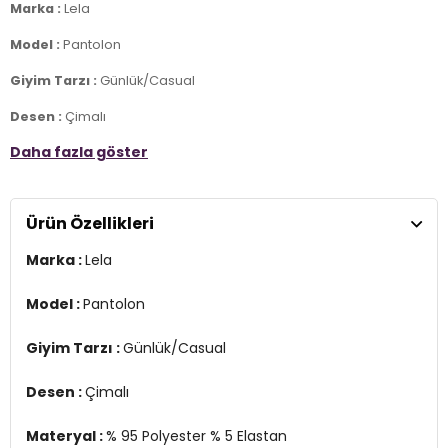
Marka :
Lela
Model :
Pantolon
Giyim Tarzı :
Günlük/Casual
Desen :
Çimalı
Daha fazla göster
Materyal :
% 95 Polyester % 5 Elastan
Kalıp :
Standart Fit, Yüksek Bel, Düz Paça
Ürün Özellikleri
Manken Bilgisi :
Boy : 1.78 cm / Göğüs : 87 cm / Bel : 63 cm / Basen
: 93 cm / Beden : M
Marka :
Lela
Üretim Yeri :
Türkiye
2DK5865972.55
Model :
Pantolon
Giyim Tarzı :
Günlük/Casual
Desen :
Çimalı
Materyal :
% 95 Polyester % 5 Elastan