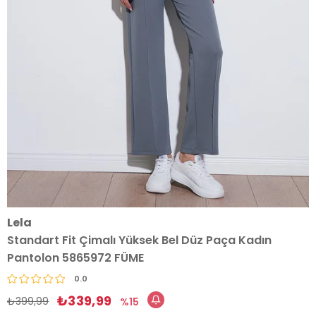
Lela
Standart Fit Çimalı Yüksek Bel Düz Paça Kadın
Pantolon 5865972 FÜME
0.0
₺339,99
₺399,99
15