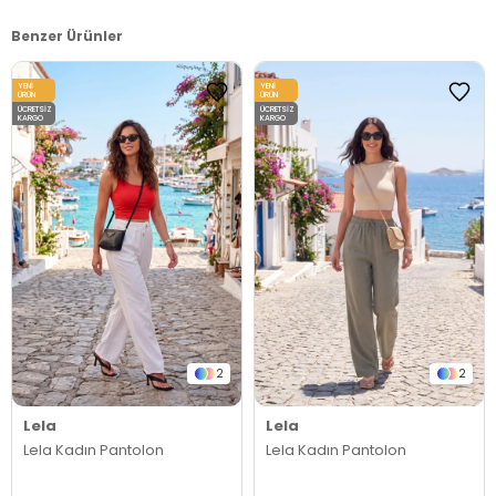
Benzer Ürünler
YENI
YENI
ÜRÜN
ÜRÜN
ÜCRETSIZ
ÜCRETSIZ
KARGO
KARGO
2
2
Lela
Lela
Lela Kadın Pantolon
Lela Kadın Pantolon