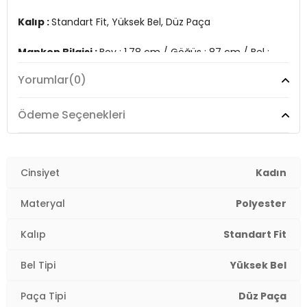
Kalıp :
Standart Fit, Yüksek Bel, Düz Paça
Manken Bilgisi :
Boy : 1.78 cm / Göğüs : 87 cm / Bel :
63 cm / Basen : 93 cm / Beden : M
Yorumlar
(0)
Üretim Yeri :
Türkiye
2DK5865972.55
Ödeme Seçenekleri
Cinsiyet
Kadın
Materyal
Polyester
Kalıp
Standart Fit
Bel Tipi
Yüksek Bel
Paça Tipi
Düz Paça