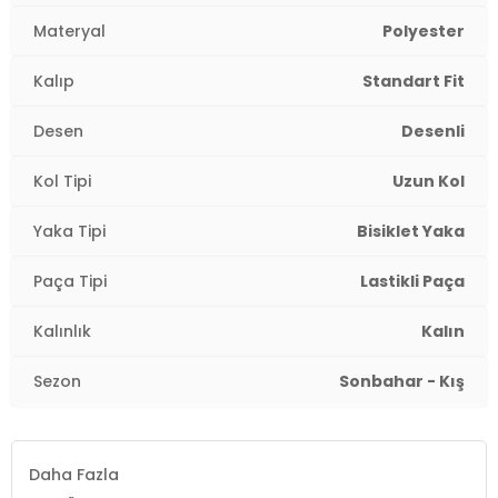
Üretim Yeri :
Türkiye
Materyal
Polyester
2DK6093735.15
Kalıp
Standart Fit
Desen
Desenli
Kol Tipi
Uzun Kol
Yaka Tipi
Bisiklet Yaka
Paça Tipi
Lastikli Paça
Kalınlık
Kalın
Sezon
Sonbahar - Kış
Daha Fazla