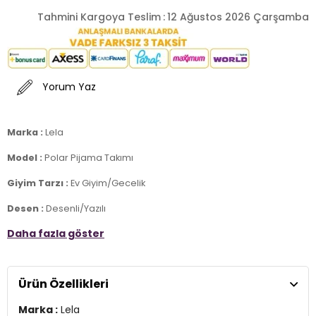
Tahmini Kargoya Teslim
:
12 Ağustos 2026 Çarşamba
Yorum Yaz
Marka :
Lela
Model :
Polar Pijama Takımı
Giyim Tarzı :
Ev Giyim/Gecelik
Desen :
Desenli/Yazılı
Daha fazla göster
Materyal :
% 95 Polyester % 5 Elastan
Yaka Bilgisi :
Bisiklet Yaka
Ürün Özellikleri
Kol Bilgisi :
Uzun Kol
Kalıp Bilgisi :
Standart Fit
Marka :
Lela