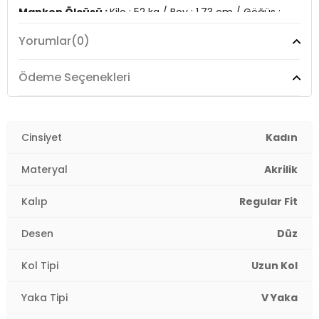
Manken Ölçüsü :
Kilo : 52 kg / Boy : 1.73 cm / Göğüs :
85 cm / Bel : 60 cm / Basen : 89 cm / Beden : OneSize
Yorumlar
(0)
YERLİ ÜRETİM
2DK6327030.07
Ödeme Seçenekleri
Cinsiyet
Kadın
Materyal
Akrilik
Kalıp
Regular Fit
Desen
Düz
Kol Tipi
Uzun Kol
Yaka Tipi
V Yaka