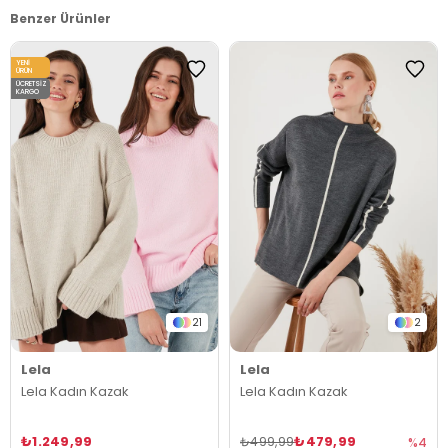
Benzer Ürünler
YENI
ÜRÜN
ÜCRETSIZ
KARGO
21
2
Lela
Lela
Lela Kadın Kazak
Lela Kadın Kazak
₺1.249,99
₺479,99
₺499,99
%4