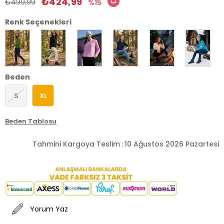
₺424,99
₺499,99
15
Renk Seçenekleri
Beden
S
XL
Beden Tablosu
Tahmini Kargoya Teslim
:
10 Ağustos 2026 Pazartesi
Yorum Yaz