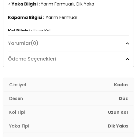
>
Yaka Bilgisi :
Yarım Fermuarlı, Dik Yaka
Kapama Bilgisi :
Yarım Fermuar
Kol Bilgisi :
Uzun Kol
Yorumlar
(0)
Kalıp Bilgisi :
Slim Fit
Manken Ölçüsü :
Boy : 1.79 cm / Göğüs : 80 cm / Bel :
Ödeme Seçenekleri
60 cm / Basen : 90 cm / Beden : M
Üretim Yeri :
Türkiye
2DK5907000.212
Cinsiyet
Kadın
Desen
Düz
Kol Tipi
Uzun Kol
Yaka Tipi
Dik Yaka