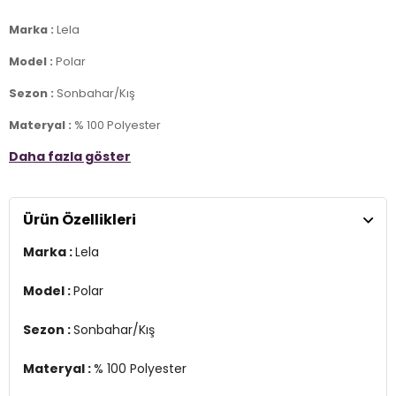
Marka :
Lela
Model :
Polar
Sezon :
Sonbahar/Kış
Materyal :
% 100 Polyester
Daha fazla göster
>
Yaka Bilgisi :
Yarım Fermuarlı, Dik Yaka
Kapama Bilgisi :
Yarım Fermuar
Ürün Özellikleri
Kol Bilgisi :
Uzun Kol
Marka :
Lela
Kalıp Bilgisi :
Slim Fit
Manken Ölçüsü :
Boy : 1.79 cm / Göğüs : 80 cm / Bel : 60 cm /
Model :
Polar
Basen : 90 cm / Beden : M
Sezon :
Sonbahar/Kış
Üretim Yeri :
Türkiye
2DK5907000.212
Materyal :
% 100 Polyester