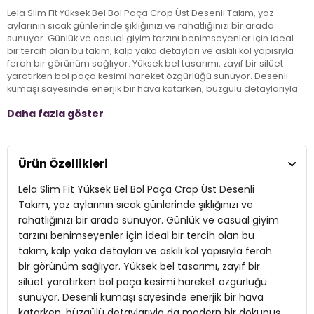
Lela Slim Fit Yüksek Bel Bol Paça Crop Üst Desenli Takım, yaz
aylarının sıcak günlerinde şıklığınızı ve rahatlığınızı bir arada
sunuyor. Günlük ve casual giyim tarzını benimseyenler için ideal
bir tercih olan bu takım, kalp yaka detayları ve askılı kol yapısıyla
ferah bir görünüm sağlıyor. Yüksek bel tasarımı, zayıf bir silüet
yaratırken bol paça kesimi hareket özgürlüğü sunuyor. Desenli
kumaşı sayesinde enerjik bir hava katarken, büzgülü detaylarıyla
da modern bir dokunuş ekliyor. Yazlık kombinlerinizde vazgeçilmez
Daha fazla göster
bir parça olacak Lela Takım, stilinizi ön plana çıkarmanız için
mükemmel bir seçenek.
Ürün Özellikleri
Model:
Takım
Lela Slim Fit Yüksek Bel Bol Paça Crop Üst Desenli
Giyim Tarzı:
Günlük/Casual
Takım, yaz aylarının sıcak günlerinde şıklığınızı ve
Desen:
Desenli
rahatlığınızı bir arada sunuyor. Günlük ve casual giyim
tarzını benimseyenler için ideal bir tercih olan bu
Mevsim:
Yazlık
takım, kalp yaka detayları ve askılı kol yapısıyla ferah
Yaka Tipi:
bir görünüm sağlıyor. Yüksek bel tasarımı, zayıf bir
Kalp Yaka
silüet yaratırken bol paça kesimi hareket özgürlüğü
Kol Tipi:
Askılı
sunuyor. Desenli kumaşı sayesinde enerjik bir hava
katarken, büzgülü detaylarıyla da modern bir dokunuş