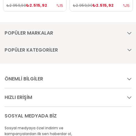
₺2.515,92
₺2.515,92
₺2.959,90
₺2.959,90
%15
%15
POPÜLER MARKALAR
POPÜLER KATEGORİLER
ÖNEMLİ BİLGİLER
HIZLI ERİŞİM
SOSYAL MEDYADA BİZ
Sosyal medyaya özel indirim ve
kampanyalardan ilk sen haberdar ol,