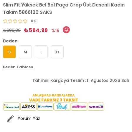
Slim Fit Yüksek Bel Bol Paça Crop Üst Desenli Kadın
Takım 5866120 SAKS
0.0
₺594,99
₺699,99
15
Beden
S
M
L
XL
Beden Tablosu
Tahmini Kargoya Teslim
:
11 Ağustos 2026 Salı
Yorum Yaz