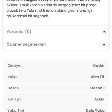
Kumaş Tipi:
Belirtilmemiş
ekliyor. Yazlık kombinlerinizde vazgeçilmez bir parça
Bel:
Yüksek Bel
olacak Lela Takım, stilinizi ön plana çıkarmanız için
mükemmel bir seçenek.
Boy:
Standart
Paça Tipi:
Bol Paça
Yorumlar
(0)
Model:
Takım
Kalıp Bilgisi:
Slim Fit
Giyim Tarzı:
Günlük/Casual
Ödeme Seçenekleri
Yaş Grubu:
Yetişkin
Desen:
Desenli
Menşei:
Türkiye
Detaylar:
Büzgülü
Mevsim:
Cinsiyet
Yazlık
Kadın
2DY5866120.112
Yaka Tipi:
Kalp Yaka
Kalıp
Slim Fit
Kol Tipi:
Askılı
Desen
Desenli
Kumaş Tipi:
Belirtilmemiş
Kol Tipi
Askılı
Bel:
Yüksek Bel
Yaka Tipi
Kalp Yaka