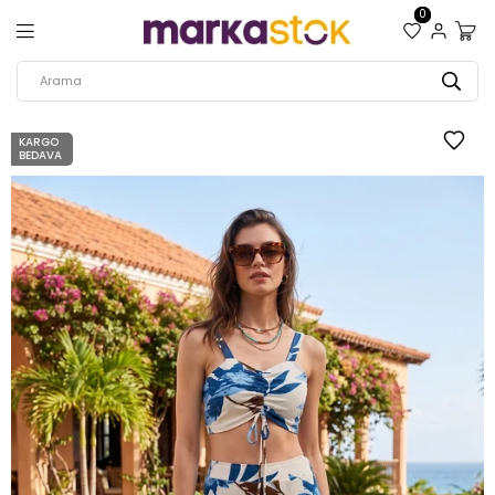
0
KARGO
BEDAVA