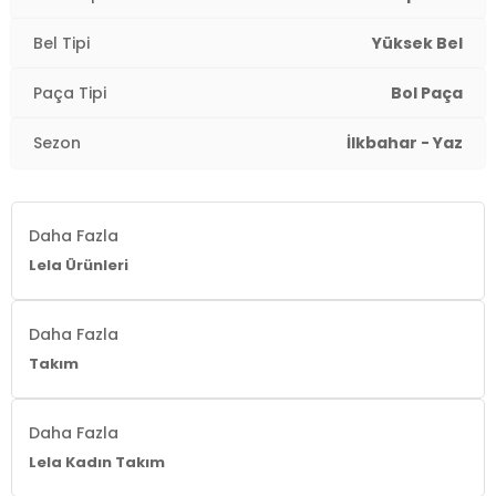
Boy:
Standart
Bel Tipi
Yüksek Bel
Paça Tipi:
Bol Paça
Paça Tipi
Bol Paça
Kalıp Bilgisi:
Slim Fit
Sezon
İlkbahar - Yaz
Yaş Grubu:
Yetişkin
Menşei:
Türkiye
Daha Fazla
Lela Ürünleri
Detaylar:
Büzgülü
2DY5866120.112
Daha Fazla
Takım
Daha Fazla
Lela Kadın Takım