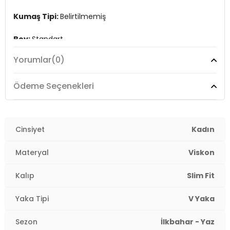
Kumaş Tipi:
Belirtilmemiş
Boy:
Standart
Yorumlar
(0)
Kalıp Bilgisi:
Slim Fit
Yaş Grubu:
Yetişkin
Ödeme Seçenekleri
Menşei:
Türkiye
7DS25864384S2.17224
Cinsiyet
Kadın
Materyal
Viskon
Kalıp
Slim Fit
Yaka Tipi
V Yaka
Sezon
İlkbahar - Yaz