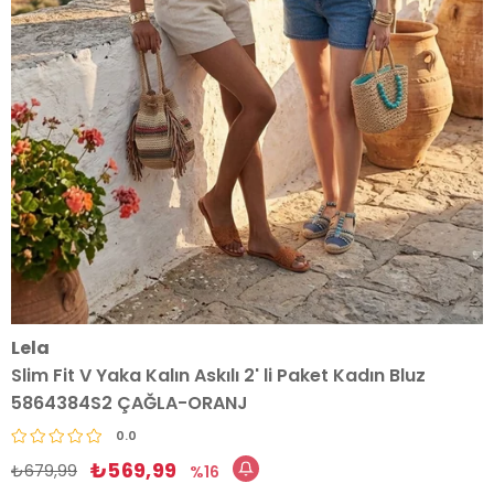
Lela
Slim Fit V Yaka Kalın Askılı 2' li Paket Kadın Bluz
5864384S2 ÇAĞLA-ORANJ
0.0
₺569,99
₺679,99
16