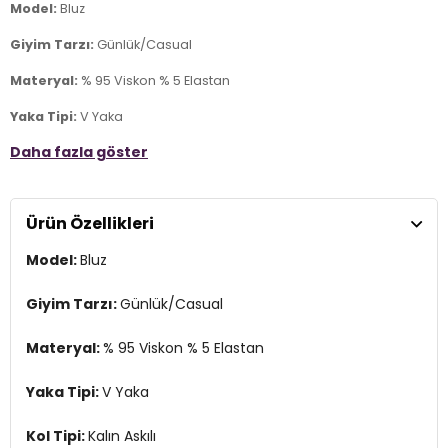
Model:
Bluz
Giyim Tarzı:
Günlük/Casual
Materyal:
% 95 Viskon % 5 Elastan
Yaka Tipi:
V Yaka
Daha fazla göster
Kol Tipi:
Kalın Askılı
Kumaş Tipi:
Belirtilmemiş
Ürün Özellikleri
Boy:
Standart
Model:
Bluz
Kalıp Bilgisi:
Slim Fit
Yaş Grubu:
Yetişkin
Giyim Tarzı:
Günlük/Casual
Menşei:
Türkiye
Materyal:
% 95 Viskon % 5 Elastan
7DS25864384S2.17224
Yaka Tipi:
V Yaka
Kol Tipi:
Kalın Askılı