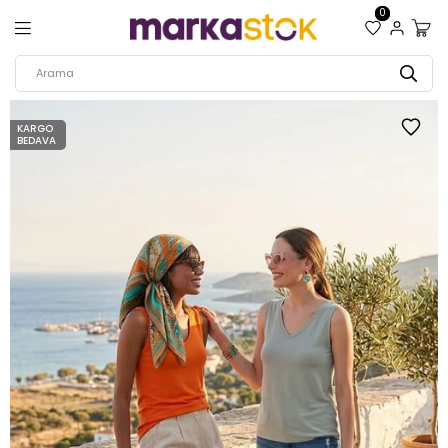
0
KARGO
BEDAVA