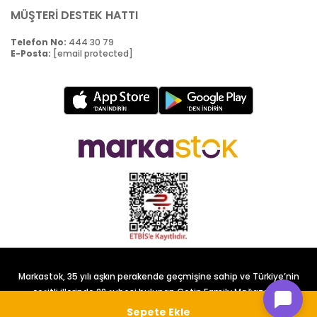
MÜŞTERİ DESTEK HATTI
Telefon No:
444 30 79
E-Posta:
[email protected]
Markastok, 35 yılı aşkın perakende geçmişine sahip ve Türkiye’nin
çeşitli illerinde 22 şubesi bulunan Çetin Family Mağazacılık
tarafından kurulmuştur.