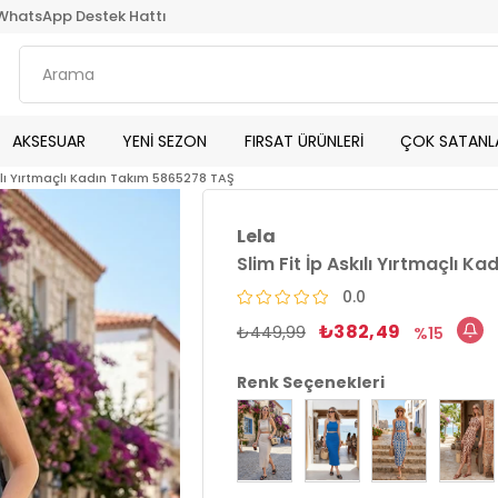
WhatsApp Destek Hattı
AKSESUAR
YENİ SEZON
FIRSAT ÜRÜNLERİ
ÇOK SATANL
kılı Yırtmaçlı Kadın Takım 5865278 TAŞ
Lela
Slim Fit İp Askılı Yırtmaçlı 
0.0
₺382,49
₺449,99
15
Renk Seçenekleri