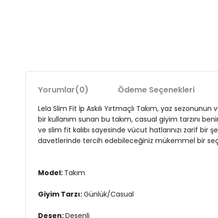
Yorumlar
(0)
Ödeme Seçenekleri
Lela Slim Fit İp Askılı Yırtmaçlı Takım, yaz sezonunun v
bir kullanım sunan bu takım, casual giyim tarzını benim
ve slim fit kalıbı sayesinde vücut hatlarınızı zarif bi
davetlerinde tercih edebileceğiniz mükemmel bir seçenek.
Model:
Takım
Giyim Tarzı:
Günlük/Casual
Desen:
Desenli