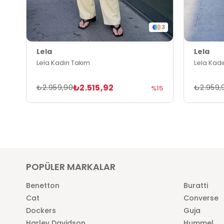
3
Lela
Lela
Lela Kadın Takım
Lela Kad
₺2.515,92
₺2.959,90
₺2.959,
%15
POPÜLER MARKALAR
Benetton
Buratti
Cat
Converse
Dockers
Guja
Harley Davidson
Hummel