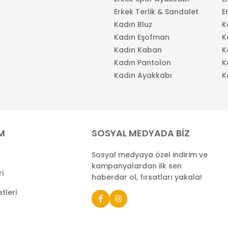
Erkek Terlik & Sandalet
E
Kadın Bluz
K
Kadın Eşofman
K
Kadın Kaban
K
Kadın Pantolon
K
Kadın Ayakkabı
K
İM
SOSYAL MEDYADA BİZ
Sosyal medyaya özel indirim ve
kampanyalardan ilk sen
ri
haberdar ol, fırsatları yakala!
tleri