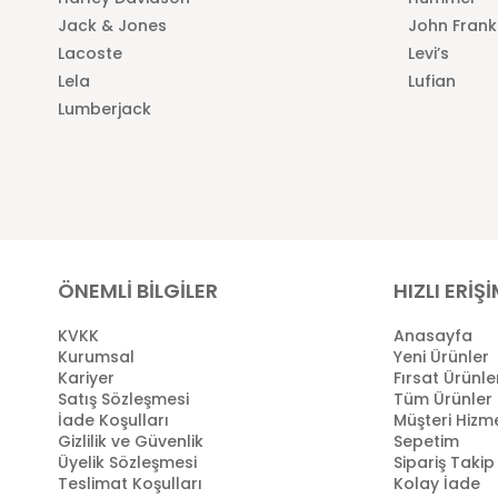
Jack & Jones
John Frank
Lacoste
Levi’s
Lela
Lufian
Lumberjack
ÖNEMLİ BİLGİLER
HIZLI ERİŞ
KVKK
Anasayfa
Kurumsal
Yeni Ürünler
Kariyer
Fırsat Ürünle
Satış Sözleşmesi
Tüm Ürünler
İade Koşulları
Müşteri Hizme
Gizlilik ve Güvenlik
Sepetim
Üyelik Sözleşmesi
Sipariş Takip
Teslimat Koşulları
Kolay İade