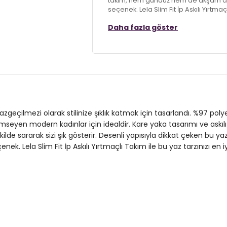
takım, hem gündüz hem de akşam da
seçenek. Lela Slim Fit İp Askılı Yırtmaçl
Daha fazla göster
Model:
Takım
Giyim Tarzı:
Günlük/Casual
Desen:
Desenli
Mevsim:
Yazlık
Materyal:
% 97 Polyester % 3 Elasta
azgeçilmezi olarak stilinize şıklık katmak için tasarlandı. %97 polye
seyen modern kadınlar için idealdir. Kare yaka tasarımı ve askılı k
Yaka Tipi:
Kare Yaka
r şekilde sararak sizi şık gösterir. Desenli yapısıyla dikkat çeken 
 Lela Slim Fit İp Askılı Yırtmaçlı Takım ile bu yaz tarzınızı en iy
Kol Tipi:
Askılı
Uzunluk:
Midi
Kalıp Bilgisi:
Slim Fit
Yaş Grubu:
Yetişkin
2DY5865278.34