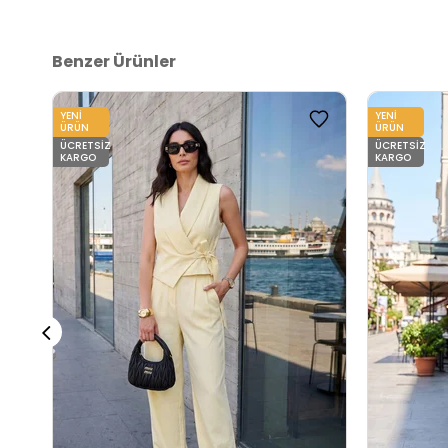
Benzer Ürünler
YENI
YENI
ÜRÜN
ÜRÜN
ÜCRETSIZ
ÜCRETSIZ
KARGO
KARGO