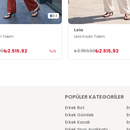
3
Lela
ın Takım
Lela Kadın Takım
₺2.515,92
₺2.515,92
90
₺2.959,90
%15
POPÜLER KATEGORİLER
Erkek Bot
E
Erkek Gömlek
E
Erkek Kazak
E
Erkek Spor Ayakkabı
E