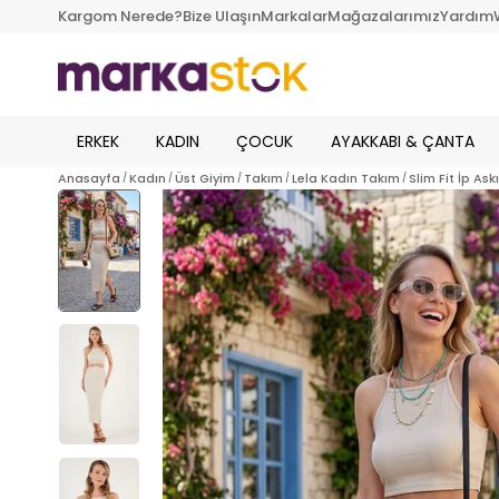
Kargom Nerede?
Bize Ulaşın
Markalar
Mağazalarımız
Yardım
ERKEK
KADIN
ÇOCUK
AYAKKABI & ÇANTA
Anasayfa
Kadın
Üst Giyim
Takım
Lela Kadın Takım
Slim Fit İp As