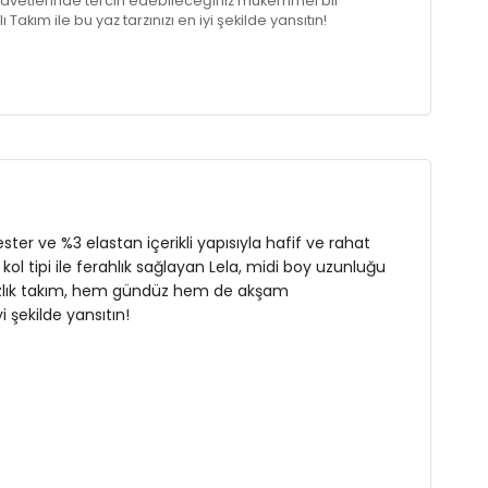
vetlerinde tercih edebileceğiniz mükemmel bir
ı Takım ile bu yaz tarzınızı en iyi şekilde yansıtın!
n
ster ve %3 elastan içerikli yapısıyla hafif ve rahat
ol tipi ile ferahlık sağlayan Lela, midi boy uzunluğu
bu yazlık takım, hem gündüz hem de akşam
i şekilde yansıtın!