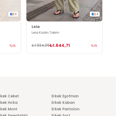
3
4
Lela
L
Lela Kadın Takım
L
₺1.644,71
₺1.934,95
₺
%15
%15
rkek Ceket
Erkek Eşofman
rkek Hırka
Erkek Kaban
rkek Mont
Erkek Pantolon
rkek Sweatshirt
Erkek Şort