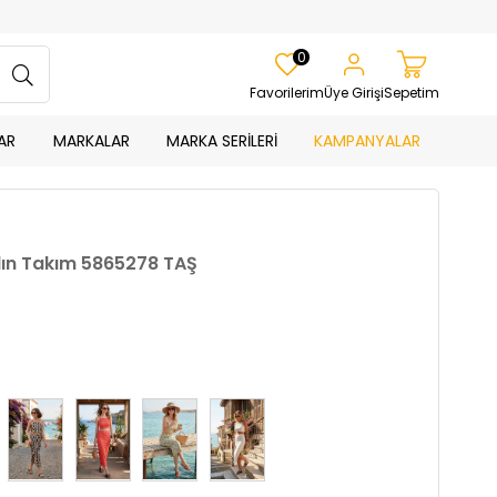
0
Favorilerim
Üye Girişi
Sepetim
AR
MARKALAR
MARKA SERİLERİ
KAMPANYALAR
Kadın Takım 5865278 TAŞ