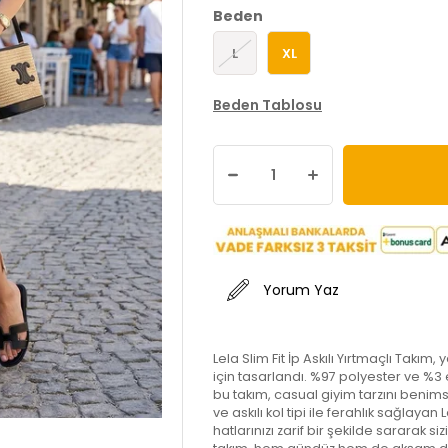
Beden
L
XL
Beden Tablosu
Yorum Yaz
Lela Slim Fit İp Askılı Yırtmaçlı Takım
için tasarlandı. %97 polyester ve %3 e
bu takım, casual giyim tarzını benim
ve askılı kol tipi ile ferahlık sağlaya
hatlarınızı zarif bir şekilde sararak si