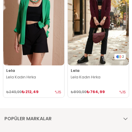
2
Lela
Lela
Lela Kadın Hırka
Lela Kadın Hırka
₺212,49
₺764,99
₺249,99
₺899,99
%15
%15
POPÜLER MARKALAR