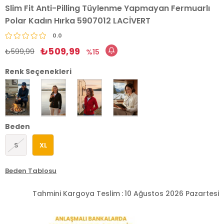
Slim Fit Anti-Pilling Tüylenme Yapmayan Fermuarlı
Polar Kadın Hırka 5907012 LACİVERT
0.0
₺509,99
₺599,99
15
Renk Seçenekleri
Beden
S
XL
Beden Tablosu
Tahmini Kargoya Teslim
:
10 Ağustos 2026 Pazartesi