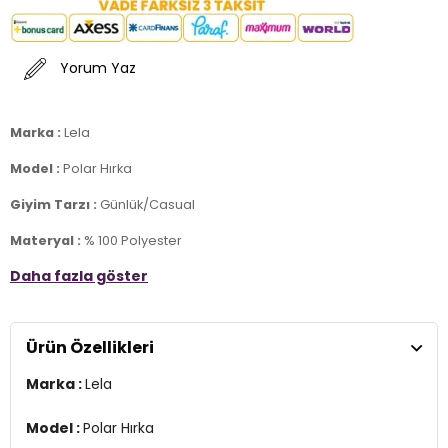
Yorum Yaz
Marka :
Lela
Model :
Polar Hırka
Giyim Tarzı :
Günlük/Casual
Materyal :
% 100 Polyester
Daha fazla göster
Yaka Bilgisi :
Dik Yaka
Kapama Bilgisi :
Ferrmuar
Ürün Özellikleri
Kol Bilgisi :
Uzun Kol
Marka :
Lela
Cep Bilgisi :
Cepli
Kalıp :
Slim Fit
Model :
Polar Hırka