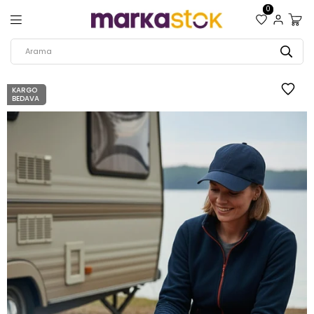
0
KARGO
BEDAVA