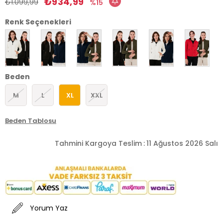
₺934,99
₺1.099,99
15
Renk Seçenekleri
Beden
M
L
XL
XXL
Beden Tablosu
Tahmini Kargoya Teslim
:
11 Ağustos 2026 Salı
Yorum Yaz