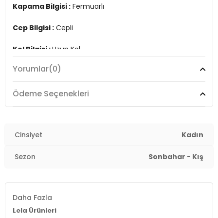
Kapama Bilgisi :
Fermuarlı
Cep Bilgisi :
Cepli
Kol Bilgisi :
Uzun Kol
Yorumlar
(0)
Kalıp Bilgisi :
Slim Fit
Üretim Yeri :
Türkiye
Ödeme Seçenekleri
7DS25907002S2.461
Cinsiyet
Kadın
Sezon
Sonbahar - Kış
Daha Fazla
Lela Ürünleri