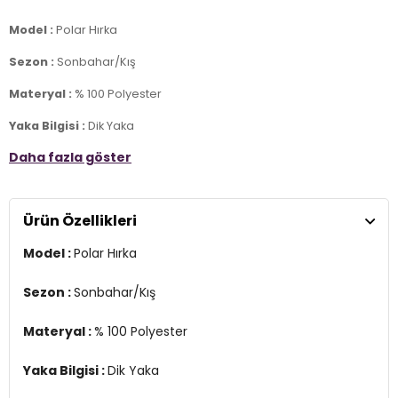
Model :
Polar Hırka
Sezon :
Sonbahar/Kış
Materyal :
% 100 Polyester
Yaka Bilgisi :
Dik Yaka
Daha fazla göster
Kapama Bilgisi :
Fermuarlı
Cep Bilgisi :
Cepli
Ürün Özellikleri
Kol Bilgisi :
Uzun Kol
Model :
Polar Hırka
Kalıp Bilgisi :
Slim Fit
Üretim Yeri :
Türkiye
Sezon :
Sonbahar/Kış
7DS25907002S2.461
Materyal :
% 100 Polyester
Yaka Bilgisi :
Dik Yaka