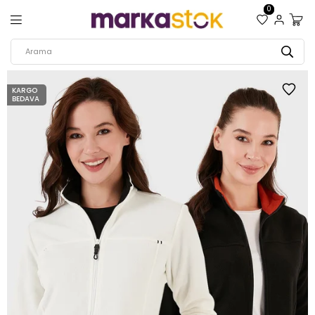
0
KARGO
BEDAVA