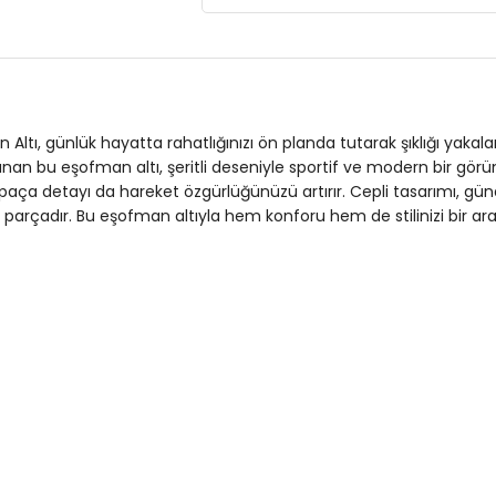
Giyim Tarzı:
Günlük/Casual
Desen:
Şeritli
Mevsim:
Sezonsuz
Materyal:
Viskoz
an Altı, günlük hayatta rahatlığınızı ön planda tutarak şıklığı y
unan bu eşofman altı, şeritli deseniyle sportif ve modern bir gör
Kapama Şekli:
Bağlamalı
ş paça detayı da hareket özgürlüğünüzü artırır. Cepli tasarımı, gün
r parçadır. Bu eşofman altıyla hem konforu hem de stilinizi bir ar
Cep Tipi:
Cepli
Kumaş Tipi:
Belirtilmemiş
Bel:
Normal Bel
Boy:
Standart
Paça Tipi:
Geniş Paça
Kalıp Bilgisi:
Standart Fit
Yaş Grubu:
Yetişkin
Menşei:
Türkiye