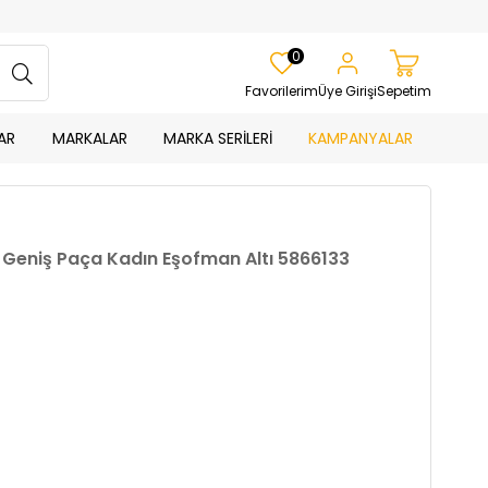
0
Favorilerim
Üye Girişi
Sepetim
AR
MARKALAR
MARKA SERİLERİ
KAMPANYALAR
el Geniş Paça Kadın Eşofman Altı 5866133