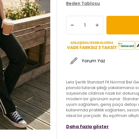
Beden Tablosu
Yorum Yaz
Lela Şeritli Standart Fit Normal Bel G
planda tutarak şıklığı yakalamanızı
sayesinde cildinize nazik bir dokunuş
modern bir görünüm sunar. Standart fi
uyum sağlarken, geniş paça detayı da
kullanımda pratiklik sağlarken, sezo
ideal bir parçadır. Bu eşofman altıyl
Daha fazla göster
Model:
Eşofman Altı