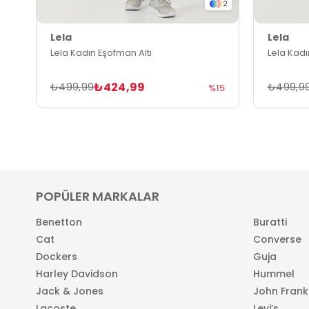
2
Lela
Lela
Lela Kadın Eşofman Altı
Lela Kadı
₺424,99
₺499,99
₺499,9
%15
POPÜLER MARKALAR
Benetton
Buratti
Cat
Converse
Dockers
Guja
Harley Davidson
Hummel
Jack & Jones
John Frank
Lacoste
Levi’s