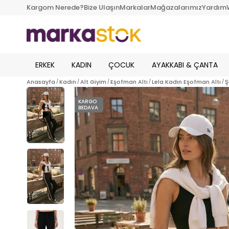
Kargom Nerede?
Bize Ulaşın
Markalar
Mağazalarımız
Yardım
ERKEK
KADIN
ÇOCUK
AYAKKABI & ÇANTA
Anasayfa
Kadın
Alt Giyim
Eşofman Altı
Lela Kadın Eşofman Altı
Ş
KARGO
BEDAVA