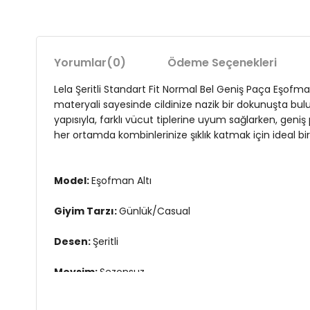
Yorumlar
(0)
Ödeme Seçenekleri
Lela Şeritli Standart Fit Normal Bel Geniş Paça Eşofm
materyali sayesinde cildinize nazik bir dokunuşta bul
yapısıyla, farklı vücut tiplerine uyum sağlarken, geni
her ortamda kombinlerinize şıklık katmak için ideal bi
Model:
Eşofman Altı
Giyim Tarzı:
Günlük/Casual
Desen:
Şeritli
Mevsim:
Sezonsuz
Materyal:
Viskoz