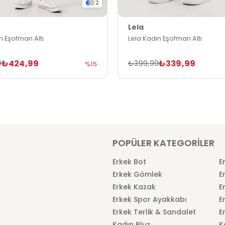
2
Lela
n Eşofman Altı
Lela Kadın Eşofman Altı
₺424,99
₺339,99
9
₺399,99
%15
POPÜLER KATEGORİLER
Erkek Bot
E
Erkek Gömlek
E
Erkek Kazak
E
Erkek Spor Ayakkabı
E
Erkek Terlik & Sandalet
E
Kadın Bluz
K