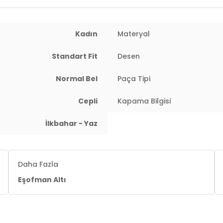
2DE5866133.07
Kadın
Materyal
Standart Fit
Desen
Normal Bel
Paça Tipi
Cepli
Kapama Bilgisi
İlkbahar - Yaz
Daha Fazla
Eşofman Altı