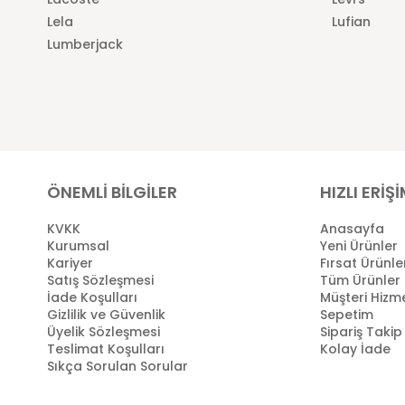
Lela
Lufian
Lumberjack
ÖNEMLİ BİLGİLER
HIZLI ERİŞ
KVKK
Anasayfa
Kurumsal
Yeni Ürünler
Kariyer
Fırsat Ürünle
Satış Sözleşmesi
Tüm Ürünler
İade Koşulları
Müşteri Hizme
Gizlilik ve Güvenlik
Sepetim
Üyelik Sözleşmesi
Sipariş Takip
Teslimat Koşulları
Kolay İade
Sıkça Sorulan Sorular