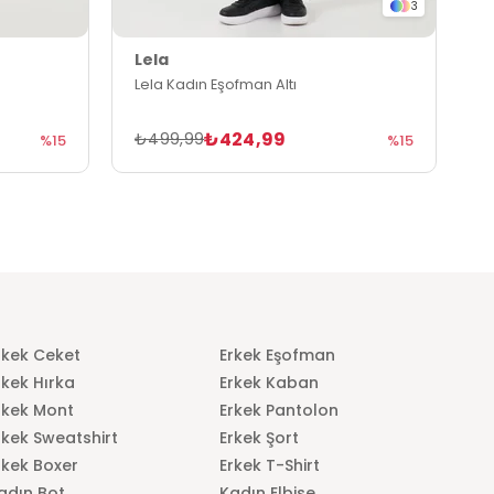
3
Lela
L
Lela Kadın Eşofman Altı
L
₺424,99
₺499,99
₺
%15
%15
rkek Ceket
Erkek Eşofman
rkek Hırka
Erkek Kaban
rkek Mont
Erkek Pantolon
rkek Sweatshirt
Erkek Şort
rkek Boxer
Erkek T-Shirt
adın Bot
Kadın Elbise