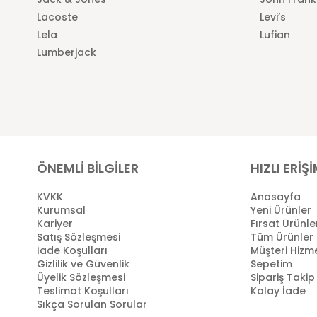
Lacoste
Levi’s
Lela
Lufian
Lumberjack
ÖNEMLİ BİLGİLER
HIZLI ERİŞ
KVKK
Anasayfa
Kurumsal
Yeni Ürünler
Kariyer
Fırsat Ürünle
Satış Sözleşmesi
Tüm Ürünler
İade Koşulları
Müşteri Hizme
Gizlilik ve Güvenlik
Sepetim
Üyelik Sözleşmesi
Sipariş Takip
Teslimat Koşulları
Kolay İade
Sıkça Sorulan Sorular