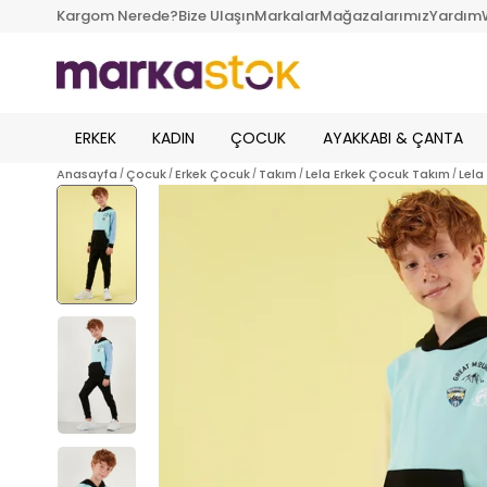
Kargom Nerede?
Bize Ulaşın
Markalar
Mağazalarımız
Yardım
ERKEK
KADIN
ÇOCUK
AYAKKABI & ÇANTA
Anasayfa
Çocuk
Erkek Çocuk
Takım
Lela Erkek Çocuk Takım
Lela