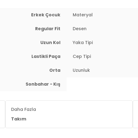
n Yaşı : 9 / Mankenin Giydiği Beden : 7 yaş
Erkek Çocuk
Materyal
Regular Fit
Desen
Uzun Kol
Yaka Tipi
Lastikli Paça
Cep Tipi
Orta
Uzunluk
Sonbahar - Kış
Daha Fazla
Takım