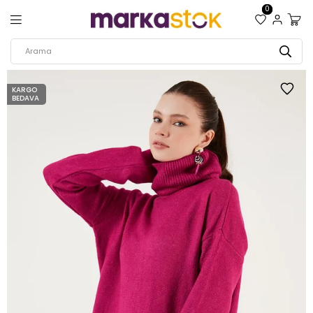
0
KARGO
BEDAVA