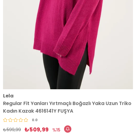
Lela
Regular Fit Yanları Yırtmaçlı Boğazlı Yaka Uzun Triko
Kadın Kazak 4616141Y FUŞYA
0.0
₺509,99
₺599,99
15