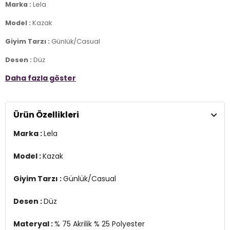
Marka :
Lela
Model :
Kazak
Giyim Tarzı :
Günlük/Casual
Desen :
Düz
Daha fazla göster
Materyal :
% 75 Akrilik % 25 Polyester
Yaka Bilgisi :
Boğazlı Yaka
Ürün Özellikleri
Kol Bilgisi :
Uzun Kol
Marka :
Lela
Kalıp Bilgisi :
Regular Fit
Manken Ölçüsü :
Boy : 1.76 cm / Göğüs : 85 cm / Bel : 63 cm /
Model :
Kazak
Basen : 92 cm Beden : One Size
Giyim Tarzı :
Günlük/Casual
Üretim Yeri :
Türkiye
2DK4616141Y.47
Desen :
Düz
Materyal :
% 75 Akrilik % 25 Polyester