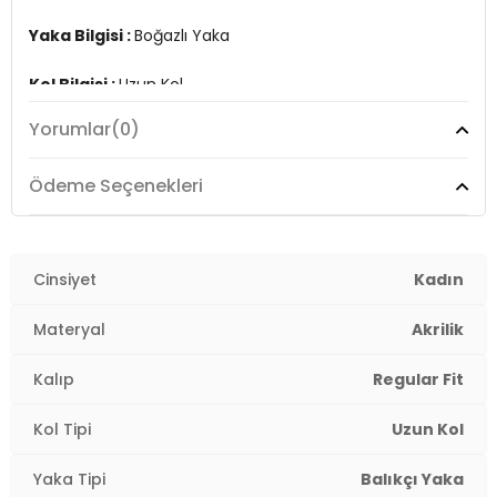
Yaka Bilgisi :
Boğazlı Yaka
Kol Bilgisi :
Uzun Kol
Yorumlar
(0)
Kalıp Bilgisi :
Regular Fit
Manken Ölçüsü :
Boy : 1.76 cm / Göğüs : 85 cm / Bel :
Ödeme Seçenekleri
63 cm / Basen : 92 cm Beden : One Size
Üretim Yeri :
Türkiye
2DK4616141Y.47
Cinsiyet
Kadın
Materyal
Akrilik
Kalıp
Regular Fit
Kol Tipi
Uzun Kol
Yaka Tipi
Balıkçı Yaka