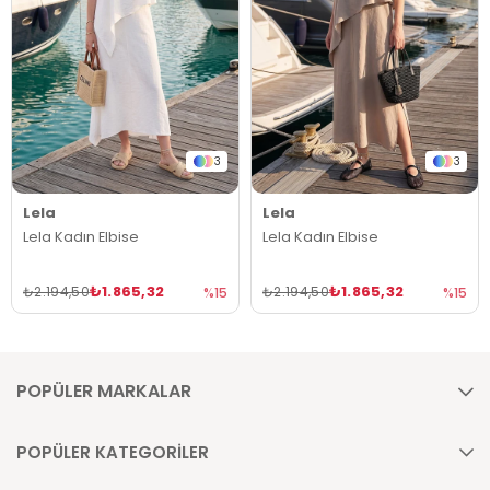
3
3
Lela
Lela
Lela Kadın Elbise
Lela Kadın Elbise
₺1.865,32
₺1.865,32
₺2.194,50
₺2.194,50
%15
%15
POPÜLER MARKALAR
POPÜLER KATEGORİLER