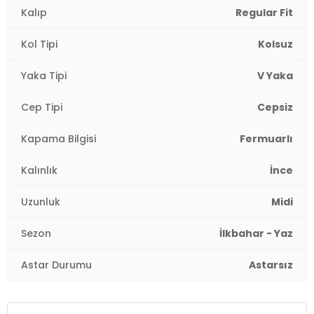
Menşei:
Türkiye
Kalıp
Regular Fit
Kapama Şekli:
Fermuarlı
Detaylar:
Volan
Kol Tipi
Kolsuz
2DY611EL574.2565
Kol Tipi:
Kolsuz
Yaka Tipi
V Yaka
Cep Tipi:
Cepsiz
Cep Tipi
Cepsiz
Kumaş Tipi:
Belirtilmemiş
Kapama Bilgisi
Fermuarlı
Astar Durumu:
Astarsız
Kalınlık
İnce
Boy:
Standart
Uzunluk
Midi
Uzunluk:
Midi
Sezon
İlkbahar - Yaz
Kalınlık:
İnce
Astar Durumu
Astarsız
Kalıp Bilgisi:
Regular Fit
Yaş Grubu:
Yetişkin