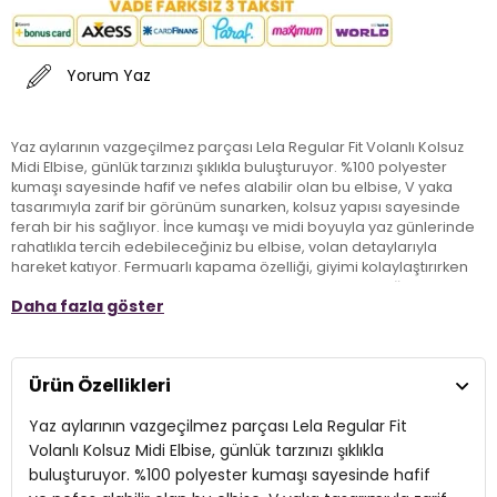
Yorum Yaz
Yaz aylarının vazgeçilmez parçası Lela Regular Fit Volanlı Kolsuz
Midi Elbise, günlük tarzınızı şıklıkla buluşturuyor. %100 polyester
kumaşı sayesinde hafif ve nefes alabilir olan bu elbise, V yaka
tasarımıyla zarif bir görünüm sunarken, kolsuz yapısı sayesinde
ferah bir his sağlıyor. İnce kumaşı ve midi boyuyla yaz günlerinde
rahatlıkla tercih edebileceğiniz bu elbise, volan detaylarıyla
hareket katıyor. Fermuarlı kapama özelliği, giyimi kolaylaştırırken
regular fit kalıbı, vücut hatlarınıza mükemmel uyum sağlıyor.
Daha fazla göster
Cepsiz tasarımı, sade ama şık bir görünüm sunarak, günlük
kombinlerinize zarafet katıyor. Lela elbise ile yaz mevsiminde
stilinizi ön plana çıkarın!
Ürün Özellikleri
Model:
Elbise
Yaz aylarının vazgeçilmez parçası Lela Regular Fit
Giyim Tarzı:
Günlük/Casual
Volanlı Kolsuz Midi Elbise, günlük tarzınızı şıklıkla
buluşturuyor. %100 polyester kumaşı sayesinde hafif
Mevsim:
Yazlık