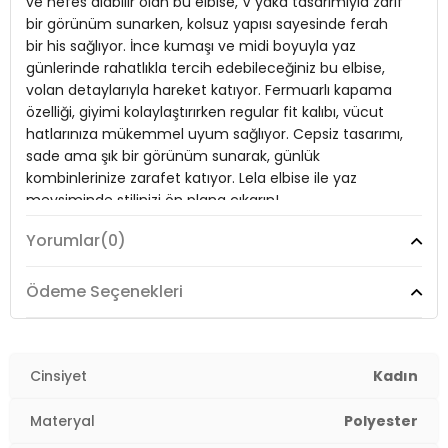
ve nefes alabilir olan bu elbise, V yaka tasarımıyla zarif
bir görünüm sunarken, kolsuz yapısı sayesinde ferah
Materyal:
%100 Polyester
bir his sağlıyor. İnce kumaşı ve midi boyuyla yaz
Yaka Tipi:
V Yaka
günlerinde rahatlıkla tercih edebileceğiniz bu elbise,
volan detaylarıyla hareket katıyor. Fermuarlı kapama
Kapama Şekli:
Fermuarlı
özelliği, giyimi kolaylaştırırken regular fit kalıbı, vücut
hatlarınıza mükemmel uyum sağlıyor. Cepsiz tasarımı,
Kol Tipi:
Kolsuz
sade ama şık bir görünüm sunarak, günlük
Cep Tipi:
Cepsiz
kombinlerinize zarafet katıyor. Lela elbise ile yaz
mevsiminde stilinizi ön plana çıkarın!
Kumaş Tipi:
Belirtilmemiş
Yorumlar
(0)
Astar Durumu:
Astarsız
Model:
Elbise
Boy:
Standart
Ödeme Seçenekleri
Giyim Tarzı:
Günlük/Casual
Uzunluk:
Midi
Kalınlık:
İnce
Mevsim:
Yazlık
Cinsiyet
Kadın
Kalıp Bilgisi:
Regular Fit
Materyal:
%100 Polyester
Materyal
Polyester
Yaş Grubu:
Yetişkin
Yaka Tipi:
V Yaka