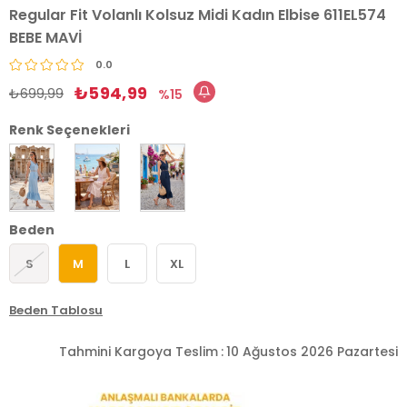
Regular Fit Volanlı Kolsuz Midi Kadın Elbise 611EL574
BEBE MAVİ
0.0
₺594,99
₺699,99
15
Renk Seçenekleri
Beden
S
M
L
XL
Beden Tablosu
Tahmini Kargoya Teslim
:
10 Ağustos 2026 Pazartesi