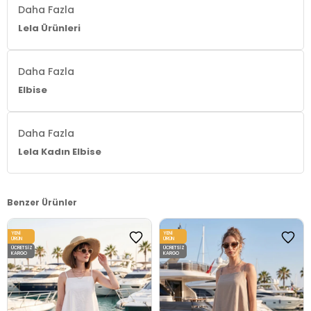
Daha Fazla
Menşei:
Türkiye
Lela Ürünleri
Detaylar:
Volan
2DY611EL574.2565
Daha Fazla
Elbise
Daha Fazla
Lela Kadın Elbise
Benzer Ürünler
YENI
YENI
ÜRÜN
ÜRÜN
ÜCRETSIZ
ÜCRETSIZ
KARGO
KARGO