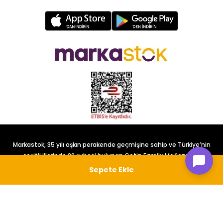
Markastok, 35 yılı aşkın perakende geçmişine sahip ve Türkiye’nin
çeşitli illerinde 22 şubesi bulunan Çetin Family Mağazacılık
tarafından kurulmuştur.