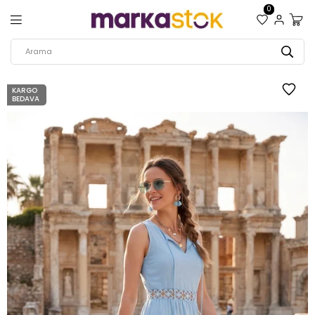
0
KARGO
BEDAVA