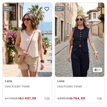
ÜCRETSIZ
ÜCRETSIZ
KARGO
KARGO
3
Lela
Lela
Lela Kadın Yelek
Lela Kadın Yelek
₺1.487,08
₺764,99
₺1.749,50
₺899,99
%15
%15