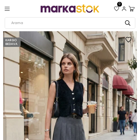
0
KARGO
BEDAVA