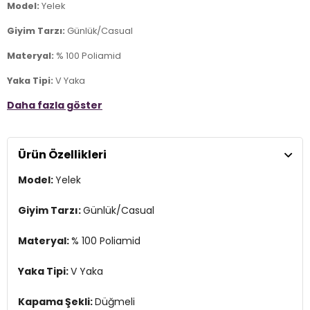
Model:
Yelek
Giyim Tarzı:
Günlük/Casual
Materyal:
% 100 Poliamid
Yaka Tipi:
V Yaka
Daha fazla göster
Kapama Şekli:
Düğmeli
Kol Tipi:
Kolsuz
Ürün Özellikleri
Kumaş Tipi:
Dokuma
Model:
Yelek
Boy:
Standart
Kalıp Bilgisi:
Regular Fit
Giyim Tarzı:
Günlük/Casual
Manken Bedeni:
Boy: 1.78 cm / Göğüs: 85 cm / Bel: 62 cm / Basen:
Materyal:
% 100 Poliamid
92 cm / Beden: Onesize
Yaş Grubu:
Yetişkin
Yaka Tipi:
V Yaka
Menşei:
Türkiye
Kapama Şekli:
Düğmeli
2DK4615241.07