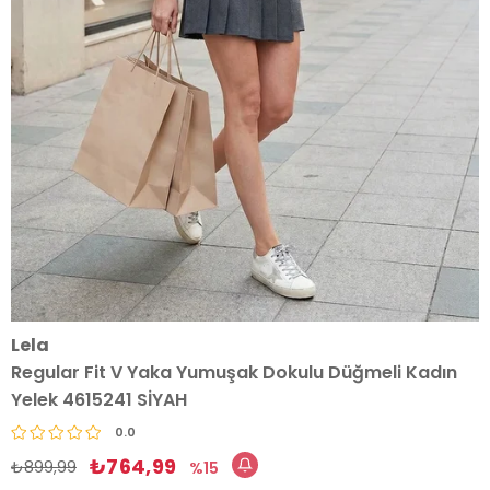
Lela
Regular Fit V Yaka Yumuşak Dokulu Düğmeli Kadın
Yelek 4615241 SİYAH
0.0
₺764,99
₺899,99
15