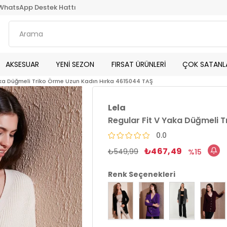
WhatsApp Destek Hattı
AKSESUAR
YENİ SEZON
FIRSAT ÜRÜNLERİ
ÇOK SATANL
aka Düğmeli Triko Örme Uzun Kadın Hırka 4615044 TAŞ
Lela
Regular Fit V Yaka Düğmeli 
0.0
₺467,49
₺549,99
15
Renk Seçenekleri