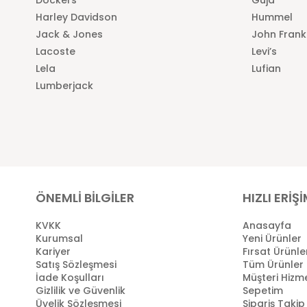
Harley Davidson
Hummel
Jack & Jones
John Frank
Lacoste
Levi’s
Lela
Lufian
Lumberjack
ÖNEMLİ BİLGİLER
HIZLI ERİŞ
KVKK
Anasayfa
Kurumsal
Yeni Ürünler
Kariyer
Fırsat Ürünle
Satış Sözleşmesi
Tüm Ürünler
İade Koşulları
Müşteri Hizme
Gizlilik ve Güvenlik
Sepetim
Üyelik Sözleşmesi
Sipariş Takip