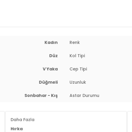
l : 65 cm / Basen : 91 cm / Beden : OneSize
Kadın
Renk
Düz
Kol Tipi
V Yaka
Cep Tipi
Düğmeli
Uzunluk
Sonbahar - Kış
Astar Durumu
Daha Fazla
Hırka