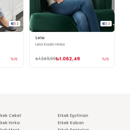
2
2
Lela
L
Lela Kadın Hırka
L
₺1.062,49
₺1.249,99
₺
%15
%15
rkek Ceket
Erkek Eşofman
rkek Hırka
Erkek Kaban
rkek Mont
Erkek Pantolon