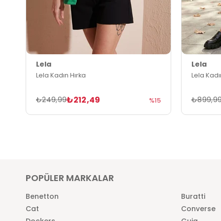
Lela
Lela
Lela Kadın Hırka
Lela Kadı
₺212,49
₺249,99
₺899,9
%15
POPÜLER MARKALAR
Benetton
Buratti
Cat
Converse
Dockers
Guja