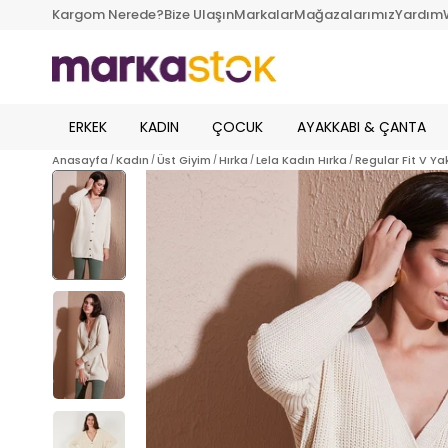
Kargom Nerede?
Bize Ulaşın
Markalar
Mağazalarımız
Yardım
ERKEK
KADIN
ÇOCUK
AYAKKABI & ÇANTA
Anasayfa
Kadın
Üst Giyim
Hırka
Lela Kadın Hırka
Regular Fit V Y