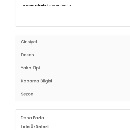
Kalıp Bilgisi :
Regular Fit
Manken Ölçüsü :
Boy : 1.80 cm / Göğüs : 80 cm / Be
Menşei :
Türkiye
2DK4615044.34
Cinsiyet
Desen
Yaka Tipi
Kapama Bilgisi
Sezon
Daha Fazla
Lela Ürünleri