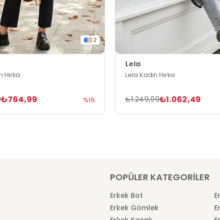
2
Lela
n Hırka
Lela Kadın Hırka
₺764,99
₺1.062,49
9
₺1.249,99
%15
POPÜLER KATEGORİLER
Erkek Bot
E
Erkek Gömlek
E
Erkek Kazak
E