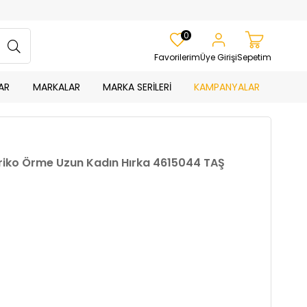
0
Favorilerim
Üye Girişi
Sepetim
AR
MARKALAR
MARKA SERİLERİ
KAMPANYALAR
Triko Örme Uzun Kadın Hırka 4615044 TAŞ