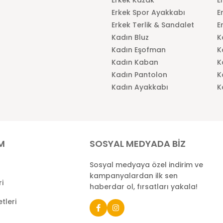
Erkek Spor Ayakkabı
E
Erkek Terlik & Sandalet
E
Kadın Bluz
K
Kadın Eşofman
K
Kadın Kaban
K
Kadın Pantolon
K
Kadın Ayakkabı
K
İM
SOSYAL MEDYADA BİZ
Sosyal medyaya özel indirim ve
kampanyalardan ilk sen
ri
haberdar ol, fırsatları yakala!
tleri