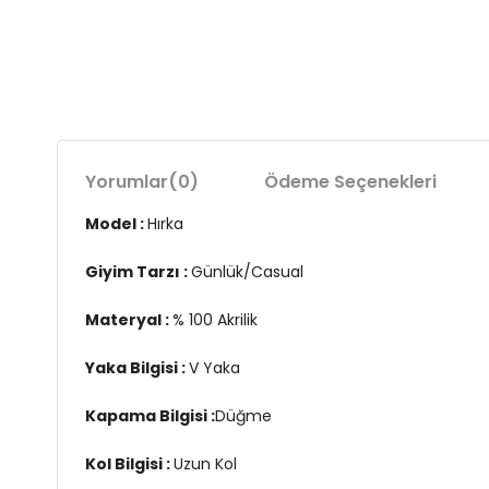
Yorumlar
(0)
Ödeme Seçenekleri
Model :
Hırka
Giyim Tarzı :
Günlük/Casual
Materyal :
% 100 Akrilik
Yaka Bilgisi :
V Yaka
Kapama Bilgisi :
Düğme
Kol Bilgisi :
Uzun Kol