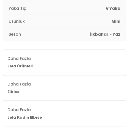
Kalıp Bilgisi:
Regular Fit
Yaka Tipi
V Yaka
Yaş Grubu:
Yetişkin
Uzunluk
Mini
2DY67810045.63
Sezon
İlkbahar - Yaz
Daha Fazla
Lela Ürünleri
Daha Fazla
Elbise
Daha Fazla
Lela Kadın Elbise