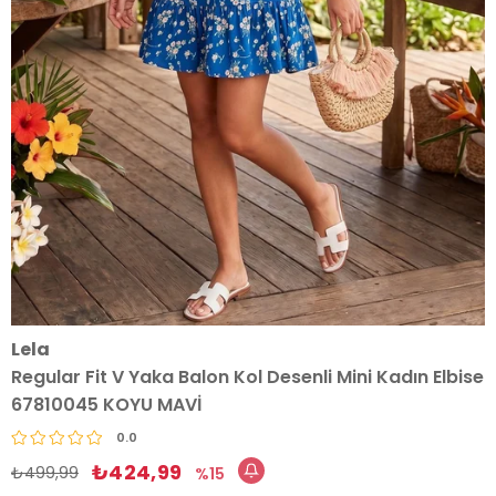
Lela
Regular Fit V Yaka Balon Kol Desenli Mini Kadın Elbise
67810045 KOYU MAVİ
0.0
₺424,99
₺499,99
15