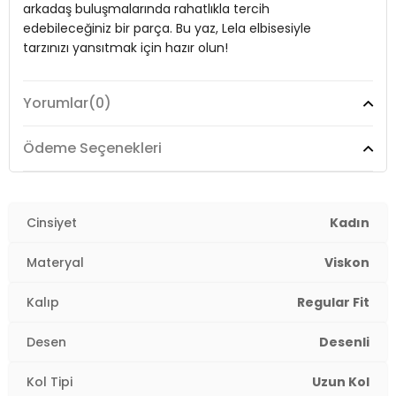
arkadaş buluşmalarında rahatlıkla tercih
Uzunluk:
Mini
edebileceğiniz bir parça. Bu yaz, Lela elbisesiyle
tarzınızı yansıtmak için hazır olun!
Kalıp Bilgisi:
Regular Fit
Yaş Grubu:
Yetişkin
Yorumlar
(0)
2DY67810045.63
Model:
Elbise
Giyim Tarzı:
Günlük/Casual
Ödeme Seçenekleri
Desen:
Desenli
Mevsim:
Cinsiyet
Yazlık
Kadın
Materyal:
%100 Viskon
Materyal
Viskon
Yaka Tipi:
V Yaka
Kalıp
Regular Fit
Kol Tipi:
Uzun Kol
Desen
Desenli
Uzunluk:
Mini
Kol Tipi
Uzun Kol