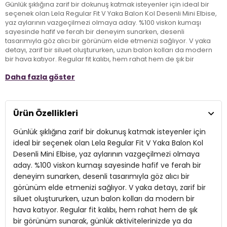
Günlük şıklığına zarif bir dokunuş katmak isteyenler için ideal bir
seçenek olan Lela Regular Fit V Yaka Balon Kol Desenli Mini Elbise,
yaz aylarının vazgeçilmezi olmaya aday. %100 viskon kumaşı
sayesinde hafif ve ferah bir deneyim sunarken, desenli
tasarımıyla göz alıcı bir görünüm elde etmenizi sağlıyor. V yaka
detayı, zarif bir siluet oluştururken, uzun balon kolları da modern
bir hava katıyor. Regular fit kalıbı, hem rahat hem de şık bir
görünüm sunarak, günlük aktivitelerinizde ya da arkadaş
Daha fazla göster
buluşmalarında rahatlıkla tercih edebileceğiniz bir parça. Bu yaz,
Lela elbisesiyle tarzınızı yansıtmak için hazır olun!
Ürün Özellikleri
Model:
Elbise
Günlük şıklığına zarif bir dokunuş katmak isteyenler için
Giyim Tarzı:
Günlük/Casual
ideal bir seçenek olan Lela Regular Fit V Yaka Balon Kol
Desen:
Desenli
Desenli Mini Elbise, yaz aylarının vazgeçilmezi olmaya
aday. %100 viskon kumaşı sayesinde hafif ve ferah bir
Mevsim:
Yazlık
deneyim sunarken, desenli tasarımıyla göz alıcı bir
Materyal:
görünüm elde etmenizi sağlıyor. V yaka detayı, zarif bir
%100 Viskon
siluet oluştururken, uzun balon kolları da modern bir
Yaka Tipi:
V Yaka
hava katıyor. Regular fit kalıbı, hem rahat hem de şık
bir görünüm sunarak, günlük aktivitelerinizde ya da
Kol Tipi:
Uzun Kol