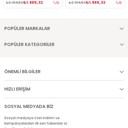
₺1.865,32
₺1.865,32
₺2.194,50
₺2.194,50
%15
%15
POPÜLER MARKALAR
POPÜLER KATEGORİLER
ÖNEMLİ BİLGİLER
HIZLI ERİŞİM
SOSYAL MEDYADA BİZ
Sosyal medyaya özel indirim ve
kampanyalardan ilk sen haberdar ol,