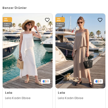
Benzer Ürünler
YENI
YENI
ÜRÜN
ÜRÜN
ÜCRETSIZ
ÜCRETSIZ
KARGO
KARGO
3
3
Lela
Lela
Lela Kadın Elbise
Lela Kadın Elbise