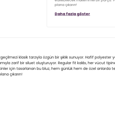
edilebilecek mükemmel bir parça. Yaz 
plana çıkarın!
Daha fazla göster
Model:
Bluz
Giyim Tarzı:
Klasik
Mevsim:
Yazlık
Materyal:
Polyester
Yaka Tipi:
V Yaka
zgeçilmezi klasik tarzıyla özgün bir şıklık sunuyor. Hafif polyester
ıyla zarif bir siluet oluşturuyor. Regular fit kalıbı, her vücut ti
Kol Tipi:
Balon Kol
şkinler için tasarlanan bu bluz, hem günlük hem de özel anlarda 
plana çıkarın!
Kalıp Bilgisi:
Regular Fit
Yaş Grubu:
Yetişkin
2DE611BZ0353.07