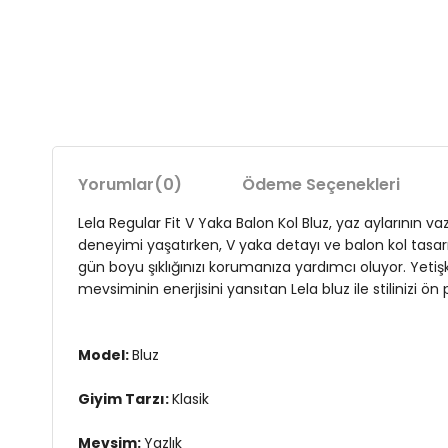
Yorumlar
(0)
Ödeme Seçenekleri
Lela Regular Fit V Yaka Balon Kol Bluz, yaz aylarının va
deneyimi yaşatırken, V yaka detayı ve balon kol tasarım
gün boyu şıklığınızı korumanıza yardımcı oluyor. Yeti
mevsiminin enerjisini yansıtan Lela bluz ile stilinizi ön 
Model:
Bluz
Giyim Tarzı:
Klasik
Mevsim:
Yazlık