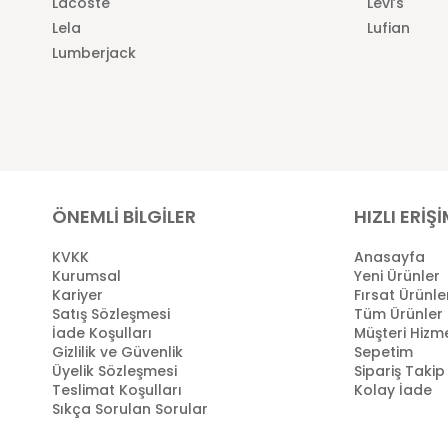
Lacoste
Levi’s
Lela
Lufian
Lumberjack
ÖNEMLİ BİLGİLER
HIZLI ERİŞ
KVKK
Anasayfa
Kurumsal
Yeni Ürünler
Kariyer
Fırsat Ürünle
Satış Sözleşmesi
Tüm Ürünler
İade Koşulları
Müşteri Hizme
Gizlilik ve Güvenlik
Sepetim
Üyelik Sözleşmesi
Sipariş Takip
Teslimat Koşulları
Kolay İade
Sıkça Sorulan Sorular