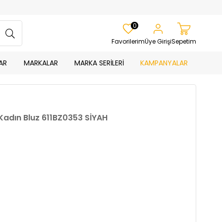
0
Favorilerim
Üye Girişi
Sepetim
AR
MARKALAR
MARKA SERİLERİ
KAMPANYALAR
 Kadın Bluz 611BZ0353 SİYAH