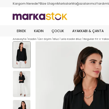
Kargom Nerede?
Bize Ulaşın
Markalar
Mağazalarımız
Yardım
ERKEK
KADIN
ÇOCUK
AYAKKABI & ÇANTA
Anasayfa
Kadın
Üst Giyim
Bluz
Lela Kadın Bluz
Regular Fit V Yaka