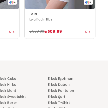
4
4
Lela
L
Lela Kadın Bluz
L
₺509,99
₺599,99
₺
%15
%15
rkek Ceket
Erkek Eşofman
rkek Hırka
Erkek Kaban
rkek Mont
Erkek Pantolon
rkek Sweatshirt
Erkek Şort
rkek Boxer
Erkek T-Shirt