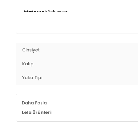
Materyal:
Polyester
Yaka Tipi:
V Yaka
Kol Tipi:
Balon Kol
Cinsiyet
Kalıp Bilgisi:
Regular Fit
Kalıp
Yaş Grubu:
Yetişkin
2DE611BZ0353.07
Yaka Tipi
Daha Fazla
Lela Ürünleri