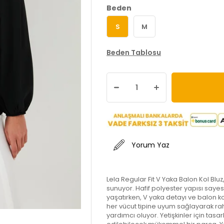
Beden
S
M
Beden Tablosu
Yorum Yaz
Lela Regular Fit V Yaka Balon Kol Bluz,
sunuyor. Hafif polyester yapısı saye
yaşatırken, V yaka detayı ve balon kol 
her vücut tipine uyum sağlayarak rah
yardımcı oluyor. Yetişkinler için ta