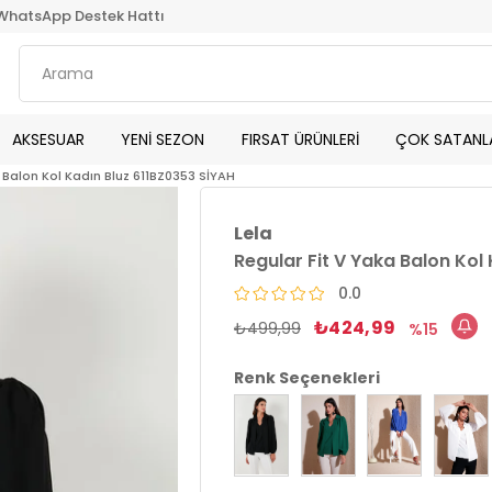
WhatsApp Destek Hattı
AKSESUAR
YENİ SEZON
FIRSAT ÜRÜNLERİ
ÇOK SATANL
 Balon Kol Kadın Bluz 611BZ0353 SİYAH
Lela
Regular Fit V Yaka Balon Kol
0.0
₺424,99
₺499,99
15
Renk Seçenekleri