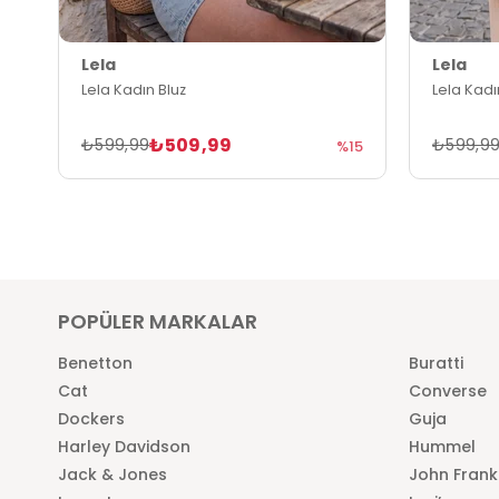
Lela
Lela
Lela Kadın Bluz
Lela Kadı
₺509,99
₺599,99
₺599,9
%15
POPÜLER MARKALAR
Benetton
Buratti
Cat
Converse
Dockers
Guja
Harley Davidson
Hummel
Jack & Jones
John Frank