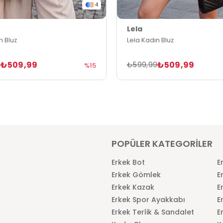
4
Lela
n Bluz
Lela Kadın Bluz
₺509,99
₺509,99
9
₺599,99
%15
POPÜLER KATEGORİLER
Erkek Bot
E
Erkek Gömlek
E
Erkek Kazak
E
Erkek Spor Ayakkabı
E
Erkek Terlik & Sandalet
E