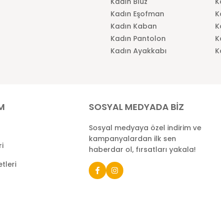
Kadın Bluz
K
Kadın Eşofman
K
Kadın Kaban
K
Kadın Pantolon
K
Kadın Ayakkabı
K
İM
SOSYAL MEDYADA BİZ
Sosyal medyaya özel indirim ve
kampanyalardan ilk sen
ri
haberdar ol, fırsatları yakala!
tleri