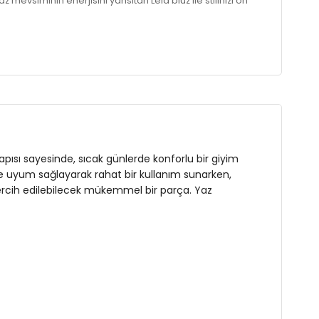
mevsiminin enerjisini yansıtan Lela bluz ile stilinizi ön
 yapısı sayesinde, sıcak günlerde konforlu bir giyim
pine uyum sağlayarak rahat bir kullanım sunarken,
tercih edilebilecek mükemmel bir parça. Yaz