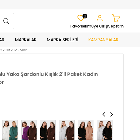
0
Favorilerim
Üye Girişi
Sepetim
AR
MARKALAR
MARKA SERİLERİ
KAMPANYALAR
4S2 Bisküvi-Mor
u Yaka Şardonlu Kışlık 2'li Paket Kadın
or