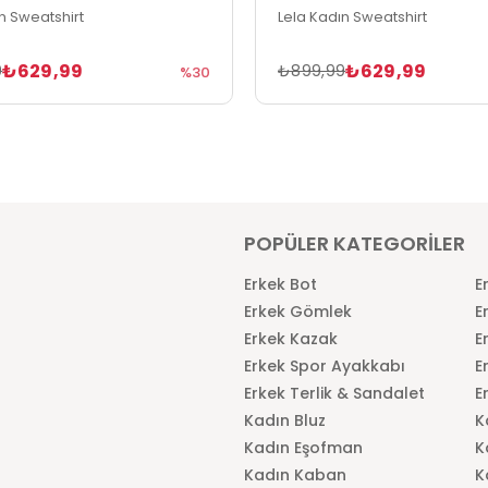
n Sweatshirt
Lela Kadın Sweatshirt
₺629,99
₺629,99
9
₺899,99
%30
POPÜLER KATEGORİLER
Erkek Bot
E
Erkek Gömlek
E
Erkek Kazak
E
Erkek Spor Ayakkabı
E
Erkek Terlik & Sandalet
E
Kadın Bluz
K
Kadın Eşofman
K
Kadın Kaban
K