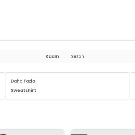
Kadın
Sezon
 : 60 cm / Basen : 89 cm / Beden : S
Daha Fazla
Sweatshirt