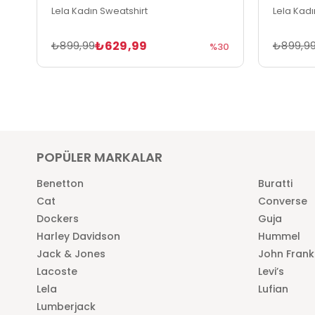
Lela Kadın Sweatshirt
Lela Kadı
₺629,99
₺899,99
₺899,9
%30
POPÜLER MARKALAR
Benetton
Buratti
Cat
Converse
Dockers
Guja
Harley Davidson
Hummel
Jack & Jones
John Frank
Lacoste
Levi’s
Lela
Lufian
Lumberjack