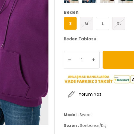
Beden
S
M
L
XL
Beden Tablosu
Yorum Yaz
Model :
Sweat
Sezon :
Sonbahar/Kış