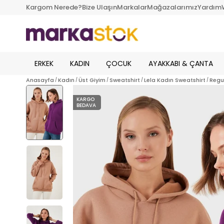
Kargom Nerede?
Bize Ulaşın
Markalar
Mağazalarımız
Yardım
ERKEK
KADIN
ÇOCUK
AYAKKABI & ÇANTA
Anasayfa
Kadın
Üst Giyim
Sweatshirt
Lela Kadın Sweatshirt
Regu
KARGO
BEDAVA