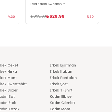
Lela Kadın Sweatshirt
L
₺629,99
₺899,99
₺
%30
%30
rkek Ceket
Erkek Eşofman
rkek Hırka
Erkek Kaban
rkek Mont
Erkek Pantolon
rkek Sweatshirt
Erkek Şort
rkek Boxer
Erkek T-Shirt
adın Bot
Kadın Elbise
adın Etek
Kadın Gömlek
adın Kazak
Kadın Mont