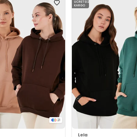
ÜCRETSIZ
KARGO
21
Lela