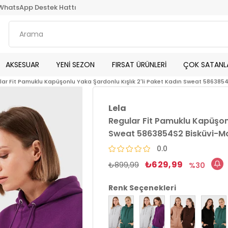
WhatsApp Destek Hattı
AKSESUAR
YENİ SEZON
FIRSAT ÜRÜNLERİ
ÇOK SATANL
lar Fit Pamuklu Kapüşonlu Yaka Şardonlu Kışlık 2'li Paket Kadın Sweat 586385
Lela
Regular Fit Pamuklu Kapüşonl
Sweat 5863854S2 Bisküvi-M
0.0
₺629,99
₺899,99
30
Renk Seçenekleri