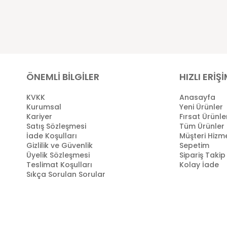
ÖNEMLİ BİLGİLER
HIZLI ERİŞ
KVKK
Anasayfa
Kurumsal
Yeni Ürünler
Kariyer
Fırsat Ürünle
Satış Sözleşmesi
Tüm Ürünler
İade Koşulları
Müşteri Hizme
Gizlilik ve Güvenlik
Sepetim
Üyelik Sözleşmesi
Sipariş Takip
Teslimat Koşulları
Kolay İade
Sıkça Sorulan Sorular