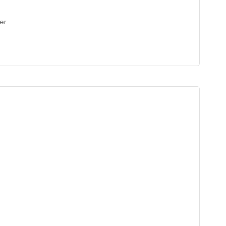
er
üs : 81 cm / Bel : 60 cm / Basen : 89 cm / Beden : S