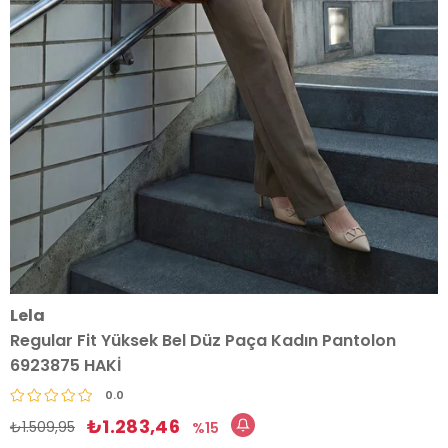
Lela
Regular Fit Yüksek Bel Düz Paça Kadın Pantolon
6923875 HAKİ
0.0
₺1.283,46
₺1.509,95
15