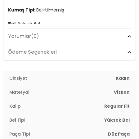
Kumaş Tipi:
Belirtilmemiş
Bel:
Yüksek Bel
Yorumlar
(0)
Boy:
Standart
Paça Tipi:
Düz Paça
Ödeme Seçenekleri
Kalıp Bilgisi:
Regular Fit
Yaş Grubu:
Cinsiyet
Yetişkin
Kadın
Menşei:
Türkiye
Materyal
Viskon
2DY6923875.65
Kalıp
Regular Fit
Bel Tipi
Yüksek Bel
Paça Tipi
Düz Paça