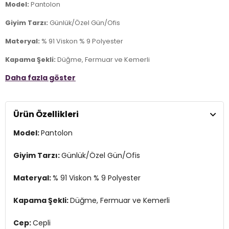
Model:
Pantolon
Giyim Tarzı:
Günlük/Özel Gün/Ofis
Materyal:
% 91 Viskon % 9 Polyester
Kapama Şekli:
Düğme, Fermuar ve Kemerli
Daha fazla göster
Cep:
Cepli
Kumaş Tipi:
Belirtilmemiş
Ürün Özellikleri
Bel:
Yüksek Bel
Model:
Pantolon
Boy:
Standart
Paça Tipi:
Düz Paça
Giyim Tarzı:
Günlük/Özel Gün/Ofis
Kalıp Bilgisi:
Regular Fit
Materyal:
% 91 Viskon % 9 Polyester
Yaş Grubu:
Yetişkin
Kapama Şekli:
Düğme, Fermuar ve Kemerli
Menşei:
Türkiye
2DY6923875.65
Cep:
Cepli