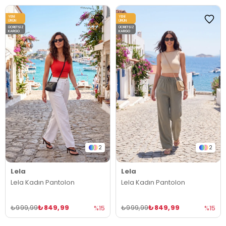
YENI
YENI
ÜRÜN
ÜRÜN
ÜCRETSIZ
ÜCRETSIZ
KARGO
KARGO
2
2
Lela
Lela
Lela Kadın Pantolon
Lela Kadın Pantolon
₺849,99
₺849,99
₺999,99
₺999,99
%15
%15