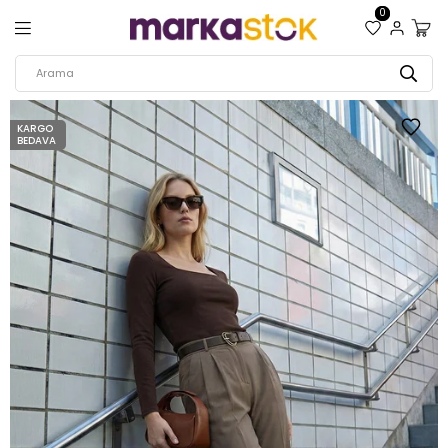
0
KARGO
BEDAVA