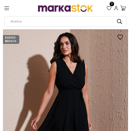
0
KARGO
BEDAVA