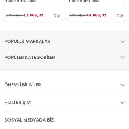
Lela Kadın Elbise
Lela Kadın Elbise
₺1.865,32
₺1.865,32
₺2.194,50
₺2.194,50
%15
%15
POPÜLER MARKALAR
POPÜLER KATEGORİLER
ÖNEMLİ BİLGİLER
HIZLI ERİŞİM
SOSYAL MEDYADA BİZ