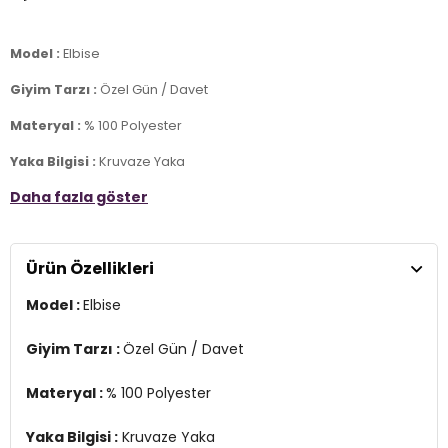
Model :
Elbise
Giyim Tarzı :
Özel Gün / Davet
Materyal :
% 100 Polyester
Yaka Bilgisi :
Kruvaze Yaka
Daha fazla göster
Kol Bilgisi :
Kolsuz
Kalıp Bilgisi :
Regular Fit , Mini Boy
Ürün Özellikleri
Detay :
-Kuşaklı, lastikli bel
Model :
Elbise
Manken Ölçüsü :
Boy 1.78 cm / Göğüs 89 cm / Bel 63 cm / Basen
92 cm / Beden S
Giyim Tarzı :
Özel Gün / Davet
Üretim Yeri :
Türkiye
Materyal :
% 100 Polyester
2DY6789075.07
Yaka Bilgisi :
Kruvaze Yaka