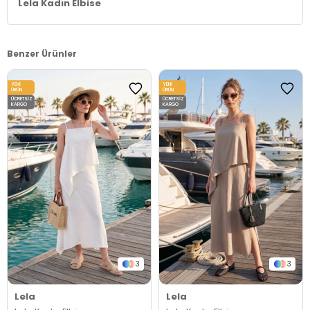
Lela Kadın Elbise
Benzer Ürünler
YENI
YENI
ÜRÜN
ÜRÜN
ÜCRETSIZ
ÜCRETSIZ
KARGO
KARGO
3
3
Lela
Lela