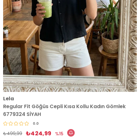
Lela
Regular Fit Göğüs Cepli Kısa Kollu Kadın Gömlek
6779324 SİYAH
0.0
₺424,99
₺499,99
15