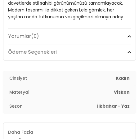
davetlerde stil sahibi görünümünüzü tamamlayacak.
2DY6779324.07
Modern tasarımı ile dikkat çeken Lela gömlek, her
yaştan moda tutkununun vazgeçilmezi olmaya aday.
Yorumlar
(0)
Model:
Gömlek
Materyal:
%70 Viskon, %30 Polyester
Ödeme Seçenekleri
Kumaş Tipi:
Belirtilmemiş
Boy:
Cinsiyet
Standart
Kadın
Kalıp Bilgisi:
Standart Fit
Materyal
Viskon
Yaş Grubu:
Yetişkin
Sezon
İlkbahar - Yaz
Menşei:
Türkiye
2DY6779324.07
Daha Fazla