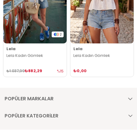
2
Lela
Lela
Lela Kadın Gömlek
Lela Kadın Gömlek
₺882,29
₺0,00
₺1.037,99
%15
POPÜLER MARKALAR
POPÜLER KATEGORİLER