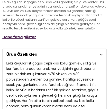
Lela Regular Fit göğüs cepli kısa kollu gömlek, şıklığı ve konforu bir
arada sunarak her yetişkinin gardırobuna zarif bir dokunuş katıyor.
%70 viskon ve %30 polyesterden üretilen bu gömlek, hafifliği
sayesinde sıcak yaz günlerinde bile ferahlık sağlıyor. Standart fit
kalıbı ile vücut hatlarını zarif bir şekilde sararken, göğüs cepli
detayıyla hem işlevselliği hem de şıklığı bir araya getiriyor. Her
fırsatta tercih edilebilecek bu kısa kollu gömlek, hem günlük
kombinlerde hem de özel davetlerde stil sahibi görünümünüzü
Daha fazla göster
tamamlayacak. Modern tasarımı ile dikkat çeken Lela gömlek, her
yaştan moda tutkununun vazgeçilmezi olmaya aday.
Ürün Özellikleri
Model:
Gömlek
Lela Regular Fit göğüs cepli kısa kollu gömlek, şıklığı ve
Materyal:
%70 Viskon, %30 Polyester
konforu bir arada sunarak her yetişkinin gardırobuna
Kumaş Tipi:
Belirtilmemiş
zarif bir dokunuş katıyor. %70 viskon ve %30
polyesterden üretilen bu gömlek, hafifliği sayesinde
Boy:
Standart
sıcak yaz günlerinde bile ferahlık sağlıyor. Standart fit
Kalıp Bilgisi:
kalıbı ile vücut hatlarını zarif bir şekilde sararken, göğüs
Standart Fit
cepli detayıyla hem işlevselliği hem de şıklığı bir araya
Yaş Grubu:
Yetişkin
getiriyor. Her fırsatta tercih edilebilecek bu kısa kollu
gömlek, hem günlük kombinlerde hem de özel
Menşei:
Türkiye