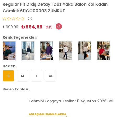
Regular Fit Dikiş Detaylı Düz Yaka Balon Kol Kadın
Gömlek 611GO00003 ZÜMRÜT
0.0
₺594,99
₺699,99
15
Renk Seçenekleri
Beden
S
M
L
XL
Beden Tablosu
Tahmini Kargoya Teslim
:
11 Ağustos 2026 Salı