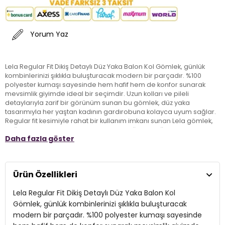
Yorum Yaz
Lela Regular Fit Dikiş Detaylı Düz Yaka Balon Kol Gömlek, günlük
kombinlerinizi şıklıkla buluşturacak modern bir parçadır. %100
polyester kumaşı sayesinde hem hafif hem de konfor sunarak
mevsimlik giyimde ideal bir seçimdir. Uzun kolları ve pileli
detaylarıyla zarif bir görünüm sunan bu gömlek, düz yaka
tasarımıyla her yaştan kadının gardırobuna kolayca uyum sağlar.
Regular fit kesimiyle rahat bir kullanım imkanı sunan Lela gömlek,
düğmeli kapama şekliyle pratiklik de sağlar. Şıklığınızdan ödün
Daha fazla göster
vermeden günlük hayatta rahatça kullanabileceğiniz bu parçayı,
stilinize uygun aksesuarlarla tamamlayarak özgün bir görünüm
elde edebilirsiniz.
Ürün Özellikleri
Model:
Gömlek
Lela Regular Fit Dikiş Detaylı Düz Yaka Balon Kol
Giyim Tarzı:
Günlük/Casual
Gömlek, günlük kombinlerinizi şıklıkla buluşturacak
modern bir parçadır. %100 polyester kumaşı sayesinde
Mevsim:
Mevsimlik