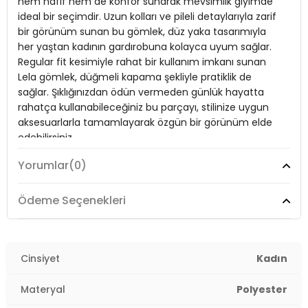
hem hafif hem de konfor sunarak mevsimlik giyimde
ideal bir seçimdir. Uzun kolları ve pileli detaylarıyla zarif
Materyal:
%100 Polyester
bir görünüm sunan bu gömlek, düz yaka tasarımıyla
Yaka Tipi:
Düz Yaka
her yaştan kadının gardırobuna kolayca uyum sağlar.
Regular fit kesimiyle rahat bir kullanım imkanı sunan
Kapama Şekli:
Düğmeli
Lela gömlek, düğmeli kapama şekliyle pratiklik de
sağlar. Şıklığınızdan ödün vermeden günlük hayatta
Kol Tipi:
Uzun Kol
rahatça kullanabileceğiniz bu parçayı, stilinize uygun
Kumaş Tipi:
Belirtilmemiş
aksesuarlarla tamamlayarak özgün bir görünüm elde
edebilirsiniz.
Boy:
Standart
Yorumlar
(0)
Uzunluk:
Regular
Model:
Gömlek
Kalınlık:
Orta
Ödeme Seçenekleri
Giyim Tarzı:
Günlük/Casual
Kalıp Bilgisi:
Regular Fit
Yaş Grubu:
Yetişkin
Mevsim:
Mevsimlik
Cinsiyet
Kadın
Menşei:
Türkiye
Materyal:
%100 Polyester
Materyal
Polyester
Detaylar:
Pileli
2DE611GO00003.198
Yaka Tipi:
Düz Yaka