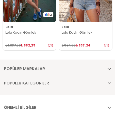
2
Lela
Lela
Lela Kadın Gömlek
Lela Kadın Gömlek
₺882,29
₺837,24
₺1.037,99
₺984,99
%15
%15
POPÜLER MARKALAR
POPÜLER KATEGORİLER
ÖNEMLİ BİLGİLER