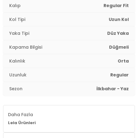
Kalıp
Regular Fit
Kapama Şekli:
Düğmeli
Kol Tipi
Uzun Kol
Kol Tipi:
Uzun Kol
Yaka Tipi
Düz Yaka
Kumaş Tipi:
Belirtilmemiş
Kapama Bilgisi
Düğmeli
Boy:
Standart
Kalınlık
Orta
Uzunluk:
Regular
Uzunluk
Regular
Kalınlık:
Orta
Sezon
İlkbahar - Yaz
Kalıp Bilgisi:
Regular Fit
Yaş Grubu:
Yetişkin
Daha Fazla
Menşei:
Türkiye
Lela Ürünleri
Detaylar:
Pileli