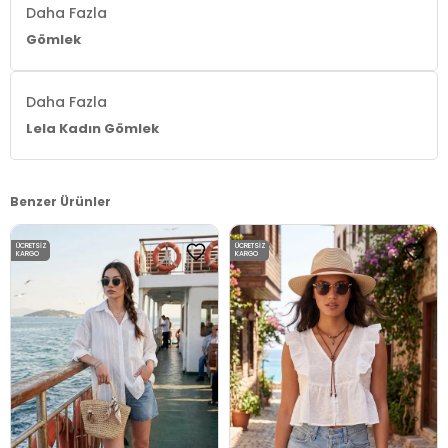
2DE611GO00003.198
Daha Fazla
Gömlek
Daha Fazla
Lela Kadın Gömlek
Benzer Ürünler
ÜCRETSIZ
ÜCRETSIZ
KARGO
KARGO