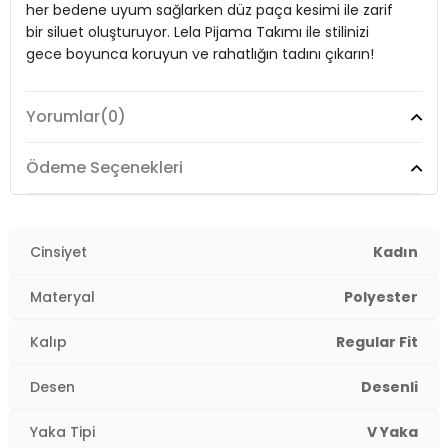
her bedene uyum sağlarken düz paça kesimi ile zarif
Kumaş Tipi:
Örme
bir siluet oluşturuyor. Lela Pijama Takımı ile stilinizi
gece boyunca koruyun ve rahatlığın tadını çıkarın!
Boy:
Standart
Paça Tipi:
Düz Paça
Yorumlar
(0)
Model:
Pijama Takımı
Kalıp Bilgisi:
Regular Fit
Giyim Tarzı:
Ev Giyim/Gecelik
Ödeme Seçenekleri
Manken Bedeni:
Boy : 1.74 cm / Göğüs : 85 cm / Bel : 60 cm / Kalça
: 90 cm / Beden : S-M
Desen:
Desenli
Yaş Grubu:
Yetişkin
Materyal:
Cinsiyet
% 92 Polyester % 8 Elastan
Kadın
Menşei:
Türkiye
2DY65770836.306
Yaka Tipi:
V Yaka
Materyal
Polyester
Kapama Şekli:
Lastikli
Kalıp
Regular Fit
Kol Boyu:
Kısa Kol
Desen
Desenli
Kumaş Tipi:
Örme
Yaka Tipi
V Yaka