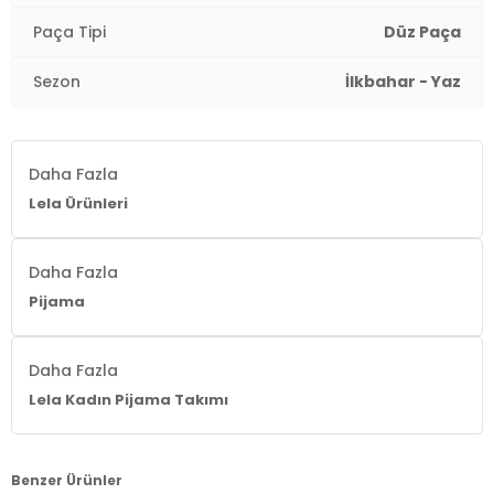
Boy:
Standart
Paça Tipi
Düz Paça
Paça Tipi:
Düz Paça
Sezon
İlkbahar - Yaz
Kalıp Bilgisi:
Regular Fit
Manken Bedeni:
Boy : 1.74 cm / Göğüs : 85 cm / Bel :
Daha Fazla
60 cm / Kalça : 90 cm / Beden : S-M
Lela Ürünleri
Yaş Grubu:
Yetişkin
Daha Fazla
Menşei:
Türkiye
Pijama
2DY65770836.306
Daha Fazla
Lela Kadın Pijama Takımı
Benzer Ürünler