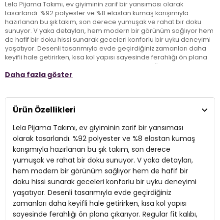
Lela Pijama Takımı, ev giyiminin zarif bir yansıması olarak
tasarlandı. %92 polyester ve %8 elastan kumaş karışımıyla
hazırlanan bu şık takım, son derece yumuşak ve rahat bir doku
sunuyor. V yaka detayları, hem modern bir görünüm sağlıyor hem
de hafif bir doku hissi sunarak geceleri konforlu bir uyku deneyimi
yaşatıyor. Desenli tasarımıyla evde geçirdiğiniz zamanları daha
keyifli hale getirirken, kısa kol yapısı sayesinde ferahlığı ön plana
çıkarıyor. Regular fit kalıbı, her bedene uyum sağlarken düz paça
Daha fazla göster
kesimi ile zarif bir siluet oluşturuyor. Lela Pijama Takımı ile stilinizi
gece boyunca koruyun ve rahatlığın tadını çıkarın!
Ürün Özellikleri
Model:
Pijama Takımı
Lela Pijama Takımı, ev giyiminin zarif bir yansıması
Giyim Tarzı:
Ev Giyim/Gecelik
olarak tasarlandı. %92 polyester ve %8 elastan kumaş
Desen:
Desenli
karışımıyla hazırlanan bu şık takım, son derece
yumuşak ve rahat bir doku sunuyor. V yaka detayları,
Materyal:
% 92 Polyester % 8 Elastan
hem modern bir görünüm sağlıyor hem de hafif bir
Yaka Tipi:
doku hissi sunarak geceleri konforlu bir uyku deneyimi
V Yaka
yaşatıyor. Desenli tasarımıyla evde geçirdiğiniz
Kapama Şekli:
Lastikli
zamanları daha keyifli hale getirirken, kısa kol yapısı
sayesinde ferahlığı ön plana çıkarıyor. Regular fit kalıbı,
Kol Boyu:
Kısa Kol