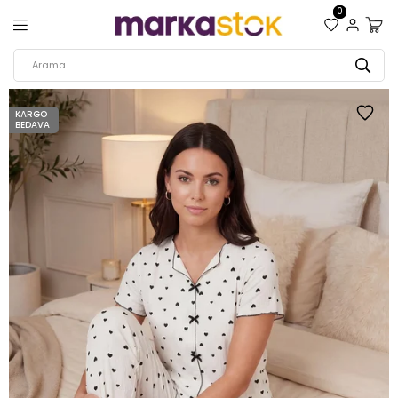
0
KARGO
BEDAVA