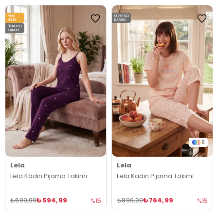
YENI
ÜCRETSIZ
ÜRÜN
KARGO
ÜCRETSIZ
KARGO
6
Lela
Lela
Lela Kadın Pijama Takımı
Lela Kadın Pijama Takımı
₺594,99
₺764,99
₺699,99
₺899,99
%15
%15