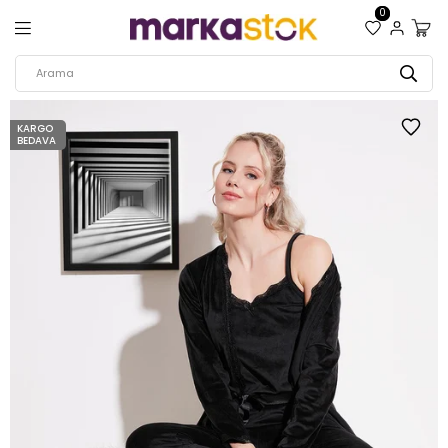
0
KARGO
BEDAVA