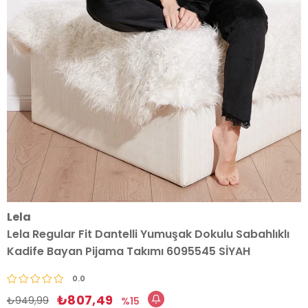
Lela
Lela Regular Fit Dantelli Yumuşak Dokulu Sabahlıklı
Kadife Bayan Pijama Takımı 6095545 SİYAH
0.0
₺807,49
₺949,99
15