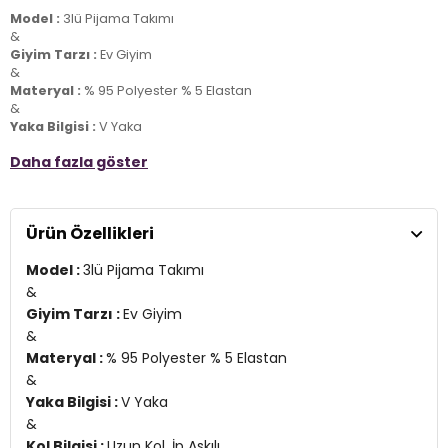
Model :
3lü Pijama Takımı
&
Giyim Tarzı :
Ev Giyim
&
Materyal :
% 95 Polyester % 5 Elastan
&
Yaka Bilgisi :
V Yaka
&
Daha fazla göster
Kol Bilgisi :
Uzun Kol, İp Askılı
&
Kalıp Bilgisi :
Regular Fit
&
Ürün Özellikleri
Detay :
-Dantel detayları
Model :
3lü Pijama Takımı
-Yumuşak dokulu kadife
-Standart uzunluk
&
-Belden bağlamalı sabahlıklı
Giyim Tarzı :
Ev Giyim
&
&
Manken Ölçüsü :
Kilo : 52 kg / Boy : 1.76 cm / Göğüs : 81 cm / Bel :
Materyal :
% 95 Polyester % 5 Elastan
60 cm / Basen : 89 cm / Beden : S
&
&
Üretim Yeri :
Türkiye
Yaka Bilgisi :
V Yaka
2DK6095545.07
&
Kol Bilgisi :
Uzun Kol, İp Askılı