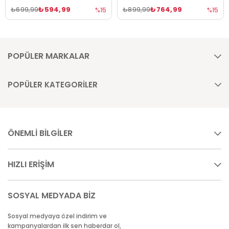
₺594,99
₺764,99
₺699,99
₺899,99
%15
%15
POPÜLER MARKALAR
POPÜLER KATEGORİLER
ÖNEMLİ BİLGİLER
HIZLI ERİŞİM
SOSYAL MEDYADA BİZ
Sosyal medyaya özel indirim ve
kampanyalardan ilk sen haberdar ol,