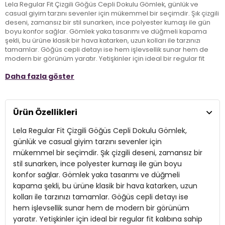
Lela Regular Fit Çizgili Göğüs Cepli Dokulu Gömlek, günlük ve
casual giyim tarzını sevenler için mükemmel bir seçimdir. Şık çizgili
deseni, zamansız bir stil sunarken, ince polyester kumaşı ile gün
boyu konfor sağlar. Gömlek yaka tasarımı ve düğmeli kapama
şekli, bu ürüne klasik bir hava katarken, uzun kolları ile tarzınızı
tamamlar. Göğüs cepli detayı ise hem işlevsellik sunar hem de
modern bir görünüm yaratır. Yetişkinler için ideal bir regular fit
kalıbına sahip olan bu gömlek, her türlü kombinle harika bir uyum
Daha fazla göster
sağlar ve hem iş yerinde hem de sosyal hayatınızda şıklığınızı ön
planda tutmanıza yardımcı olur.
Ürün Özellikleri
Model:
Gömlek
Lela Regular Fit Çizgili Göğüs Cepli Dokulu Gömlek,
Giyim Tarzı:
Günlük/Casual
günlük ve casual giyim tarzını sevenler için
Desen:
Çizgili
mükemmel bir seçimdir. Şık çizgili deseni, zamansız bir
stil sunarken, ince polyester kumaşı ile gün boyu
Materyal:
Polyester
konfor sağlar. Gömlek yaka tasarımı ve düğmeli
Yaka Tipi:
kapama şekli, bu ürüne klasik bir hava katarken, uzun
Gömlek Yaka
kolları ile tarzınızı tamamlar. Göğüs cepli detayı ise
Kapama Şekli:
Düğmeli
hem işlevsellik sunar hem de modern bir görünüm
yaratır. Yetişkinler için ideal bir regular fit kalıbına sahip
Kol Tipi:
Uzun Kol