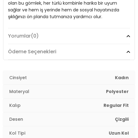
olan bu gömlek, her türlü kombinle harika bir uyum
Cep Tipi:
Göğüs Cepli
sağlar ve hem iş yerinde hem de sosyal hayatınızda
şıklığınızı ön planda tutmanıza yardımcı olur.
Kalıp Bilgisi:
Regular Fit
Yaş Grubu:
Yetişkin
Yorumlar
(0)
2DY6772870.2565
Model:
Gömlek
Giyim Tarzı:
Günlük/Casual
Ödeme Seçenekleri
Desen:
Çizgili
Materyal:
Cinsiyet
Polyester
Kadın
Yaka Tipi:
Gömlek Yaka
Materyal
Polyester
Kapama Şekli:
Düğmeli
Kalıp
Regular Fit
Kol Tipi:
Uzun Kol
Desen
Çizgili
Cep Tipi:
Göğüs Cepli
Kol Tipi
Uzun Kol