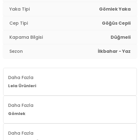
Kalıp Bilgisi:
Regular Fit
Yaka Tipi
Gömlek Yaka
Yaş Grubu:
Yetişkin
Cep Tipi
Göğüs Cepli
2DY6772870.2565
Kapama Bilgisi
Düğmeli
Sezon
İlkbahar - Yaz
Daha Fazla
Lela Ürünleri
Daha Fazla
Gömlek
Daha Fazla