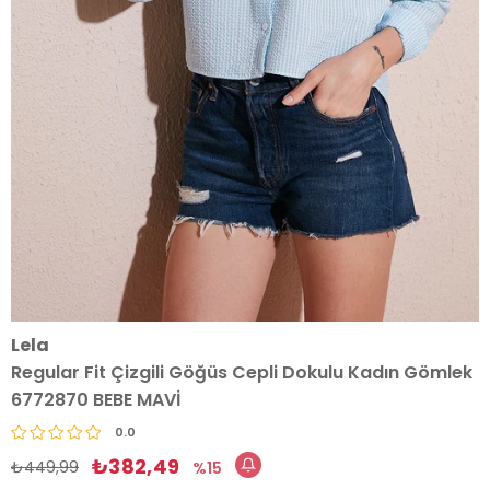
Lela
Regular Fit Çizgili Göğüs Cepli Dokulu Kadın Gömlek
6772870 BEBE MAVİ
0.0
₺382,49
₺449,99
15