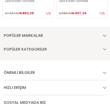
Lela Kadın Gömlek
Lela Kadın Gömlek
₺882,29
₺837,24
₺1.037,99
₺984,99
%15
%15
POPÜLER MARKALAR
POPÜLER KATEGORİLER
ÖNEMLİ BİLGİLER
HIZLI ERİŞİM
SOSYAL MEDYADA BİZ