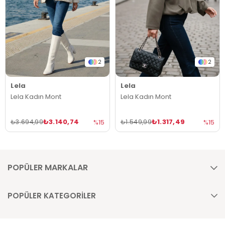
2
2
Lela
Lela
Lela Kadın Mont
Lela Kadın Mont
₺3.140,74
₺1.317,49
₺3.694,99
₺1.549,99
%15
%15
POPÜLER MARKALAR
POPÜLER KATEGORİLER