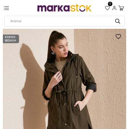
0
KARGO
BEDAVA