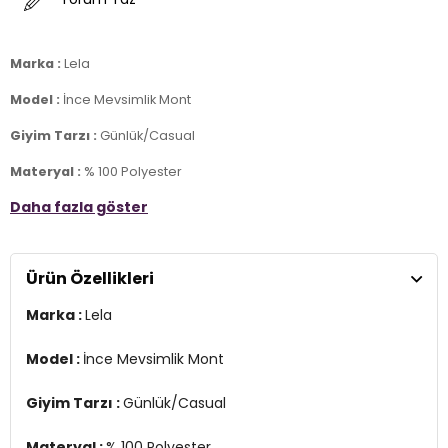
Marka :
Lela
Model :
İnce Mevsimlik Mont
Giyim Tarzı :
Günlük/Casual
Materyal :
% 100 Polyester
Daha fazla göster
Yaka Bilgisi :
Kapüşonlu Yaka
Kapama Bilgisi :
Fermuar ve Çıtçıtlı Düğme
Ürün Özellikleri
Kol Bilgisi :
Uzun Kol, Katlanabilir
Marka :
Lela
Kalıp Bilgisi :
Regular Fit
Detay :
Model :
İnce Mevsimlik Mont
-Astarsız
-Yanlardan yırtmaçlı
Giyim Tarzı :
Günlük/Casual
-Kapüşon çıkarılabilir
-Bel kısmından ve kapüşon kenarlarından büzülebilir
Materyal :
% 100 Polyester