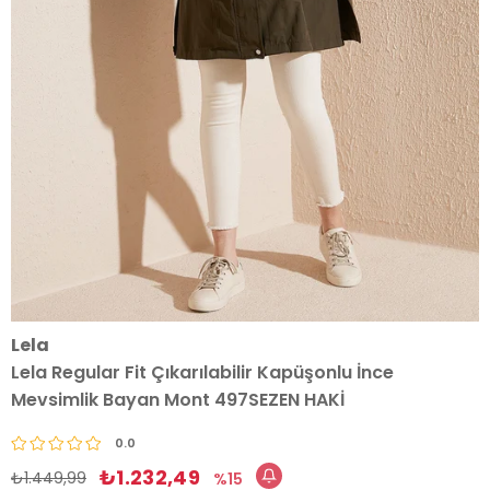
Lela
Lela Regular Fit Çıkarılabilir Kapüşonlu İnce
Mevsimlik Bayan Mont 497SEZEN HAKİ
0.0
₺1.232,49
₺1.449,99
15