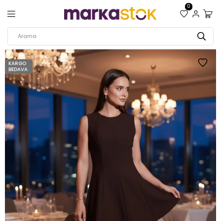
0
KARGO
BEDAVA