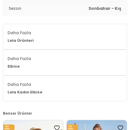
Kalıp Bilgisi:
Regular Fit
Sezon
Sonbahar - Kış
Manken Bedeni:
Boy : 1.77 cm / Göğüs : 88 cm / Bel :
60 cm / Basen : 91 cm / Beden : S
Daha Fazla
Menşei:
Türkiye
Lela Ürünleri
2DK6525647.03
Daha Fazla
Elbise
Daha Fazla
Lela Kadın Elbise
Benzer Ürünler
YENI
YENI
ÜRÜN
ÜRÜN