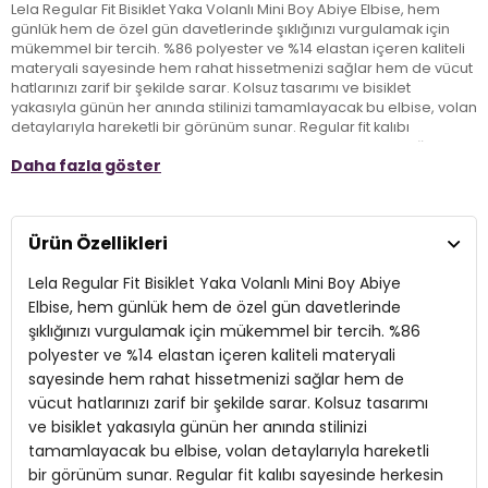
Lela Regular Fit Bisiklet Yaka Volanlı Mini Boy Abiye Elbise, hem
günlük hem de özel gün davetlerinde şıklığınızı vurgulamak için
mükemmel bir tercih. %86 polyester ve %14 elastan içeren kaliteli
materyali sayesinde hem rahat hissetmenizi sağlar hem de vücut
hatlarınızı zarif bir şekilde sarar. Kolsuz tasarımı ve bisiklet
yakasıyla günün her anında stilinizi tamamlayacak bu elbise, volan
detaylarıyla hareketli bir görünüm sunar. Regular fit kalıbı
sayesinde herkesin favorisi olacak bu mini boy elbise, şıklığı ve
Daha fazla göster
zarafeti bir araya getirerek gardırobunuza yeni bir soluk getiriyor.
Özellikle yaz aylarının vazgeçilmezi olacak Lela abiye elbise,
davetlerde ve özel günlerde stilinizi konuşturmanın en şık yolu!
Ürün Özellikleri
Model:
Elbise
Lela Regular Fit Bisiklet Yaka Volanlı Mini Boy Abiye
Giyim Tarzı:
Günlük/Özel Gün/Davet
Elbise, hem günlük hem de özel gün davetlerinde
şıklığınızı vurgulamak için mükemmel bir tercih. %86
Materyal:
%86 polyester %14 elastan
polyester ve %14 elastan içeren kaliteli materyali
sayesinde hem rahat hissetmenizi sağlar hem de
Yaka Tipi:
Bisiklet Yaka
vücut hatlarınızı zarif bir şekilde sarar. Kolsuz tasarımı
Kapama Şekli:
Fermuar
ve bisiklet yakasıyla günün her anında stilinizi
tamamlayacak bu elbise, volan detaylarıyla hareketli
Kol Tipi:
Kolsuz
bir görünüm sunar. Regular fit kalıbı sayesinde herkesin