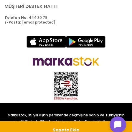
MÜŞTERİ DESTEK HATTI
Telefon No:
444 30 79
E-Posta:
[email protected]
Markastok, 35 yılı aşkın perakende geçmişine sahip ve Türkiye’nin
çeşitli illerinde 22 şubesi bulunan Çetin Family Mağazacılık
tarafından kurulmuştur.