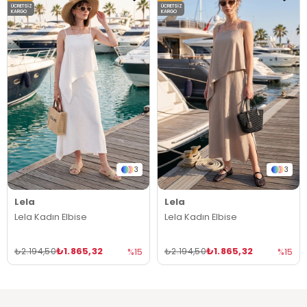
ÜCRETSIZ
ÜCRETSIZ
KARGO
KARGO
3
3
Lela
Lela
Lela Kadın Elbise
Lela Kadın Elbise
₺1.865,32
₺1.865,32
₺2.194,50
₺2.194,50
%15
%15