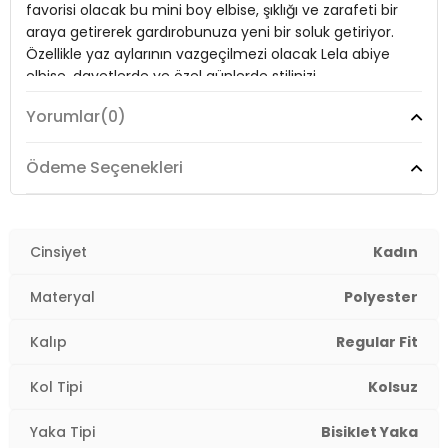
favorisi olacak bu mini boy elbise, şıklığı ve zarafeti bir
Boy:
Mini Boy
araya getirerek gardırobunuza yeni bir soluk getiriyor.
Kalıp Bilgisi:
Regular Fit
Özellikle yaz aylarının vazgeçilmezi olacak Lela abiye
elbise, davetlerde ve özel günlerde stilinizi
Manken Bedeni:
Boy : 1.77 cm / Göğüs : 88 cm / Bel : 60 cm /
konuşturmanın en şık yolu!
Basen : 91 cm / Beden : S
Yorumlar
(0)
Menşei:
Türkiye
2DK6525647.03
Model:
Elbise
Ödeme Seçenekleri
Giyim Tarzı:
Günlük/Özel Gün/Davet
Materyal:
Cinsiyet
%86 polyester %14 elastan
Kadın
Yaka Tipi:
Bisiklet Yaka
Materyal
Polyester
Kapama Şekli:
Fermuar
Kalıp
Regular Fit
Kol Tipi:
Kolsuz
Kol Tipi
Kolsuz
Boy:
Mini Boy
Yaka Tipi
Bisiklet Yaka