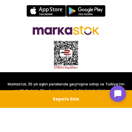
Markastok, 35 yılı aşkın perakende geçmişine sahip ve Türkiye’nin
çeşitli illerinde 22 şubesi bulunan Çetin Family Mağazacılık
tarafından kurulmuştur.