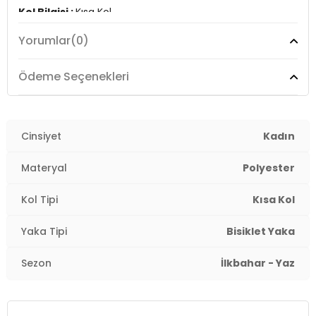
Kol Bilgisi :
Kısa Kol
Yorumlar
(0)
Kalıp Bilgisi :
Regular Fit
Manken Ölçüsü :
Boy : 1.80 cm / Göğüs : 80 cm / Bel :
Ödeme Seçenekleri
60 cm / Basen : 89 cm / Beden : S
Üretim Yeri :
Türkiye
2DE6097310.36
Cinsiyet
Kadın
Materyal
Polyester
Kol Tipi
Kısa Kol
Yaka Tipi
Bisiklet Yaka
Sezon
İlkbahar - Yaz