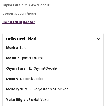
Giyim Tarzı :
Ev Giyimi/Gecelik
Desen :
Desenli/Baskılı
Daha fazla göster
Materyal :
% 50 Polyester % 50 Viskoz
Yaka Bilgisi :
Bisiklet Yaka
Ürün Özellikleri
Kol Bilgisi :
Kısa Kol
Marka :
Lela
Kalıp Bilgisi :
Regular Fit
Manken Ölçüsü :
Boy : 1.80 cm / Göğüs : 80 cm / Bel : 60 cm /
Model :
Pijama Takımı
Basen : 89 cm / Beden : S
Giyim Tarzı :
Ev Giyimi/Gecelik
Üretim Yeri :
Türkiye
2DE6097310.36
Desen :
Desenli/Baskılı
Materyal :
% 50 Polyester % 50 Viskoz
Yaka Bilgisi :
Bisiklet Yaka