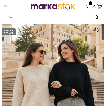
0
KARGO
BEDAVA