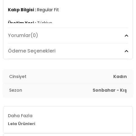
Kalıp Bilgisi :
Regular Fit
Üretim Yeri :
Türkiye
7DS24616213S2.550
Yorumlar
(0)
Ödeme Seçenekleri
Cinsiyet
Kadın
Sezon
Sonbahar - Kış
Daha Fazla
Lela Ürünleri