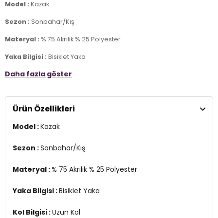
Model :
Kazak
Sezon :
Sonbahar/Kış
Materyal :
% 75 Akrilik % 25 Polyester
Yaka Bilgisi :
Bisiklet Yaka
Daha fazla göster
Kol Bilgisi :
Uzun Kol
Kalıp Bilgisi :
Regular Fit
Ürün Özellikleri
Üretim Yeri :
Türkiye
7DS24616213S2.550
Model :
Kazak
Sezon :
Sonbahar/Kış
Materyal :
% 75 Akrilik % 25 Polyester
Yaka Bilgisi :
Bisiklet Yaka
Kol Bilgisi :
Uzun Kol