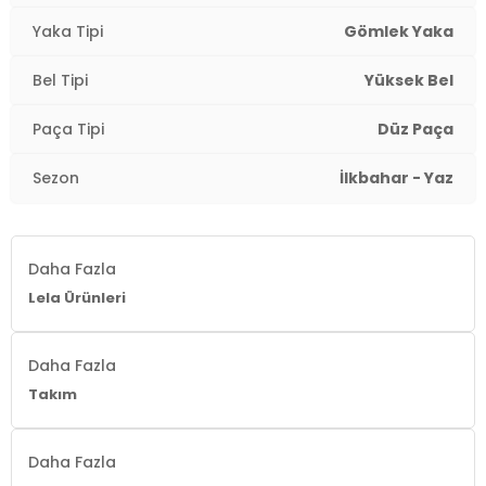
Detaylar:
-Beli büzgülü
Yaka Tipi
Gömlek Yaka
2DY6928870.03
Bel Tipi
Yüksek Bel
Paça Tipi
Düz Paça
Sezon
İlkbahar - Yaz
Daha Fazla
Lela Ürünleri
Daha Fazla
Takım
Daha Fazla