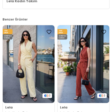
Lela Kadın Takım
Benzer Ürünler
YENI
YENI
ÜRÜN
ÜRÜN
ÜCRETSIZ
ÜCRETSIZ
KARGO
KARGO
3
3
Lela
Lela