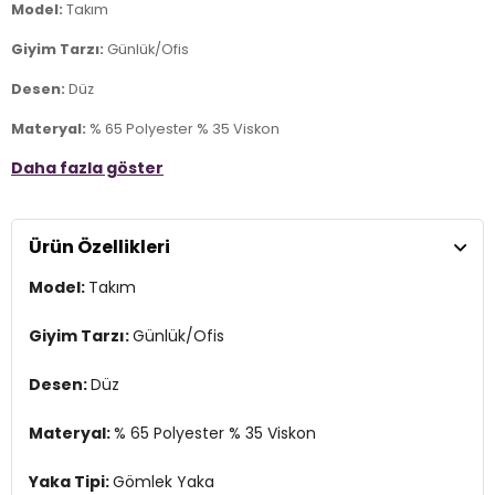
Model:
Takım
Giyim Tarzı:
Günlük/Ofis
Desen:
Düz
Materyal:
% 65 Polyester % 35 Viskon
Daha fazla göster
Yaka Tipi:
Gömlek Yaka
Kapama Şekli:
Bağlamalı, Düğme ve Fermuar
Ürün Özellikleri
Kol Tipi:
Kısa Kol
Model:
Takım
Cep:
Cepli
Kumaş Tipi:
Belirtilmemiş
Giyim Tarzı:
Günlük/Ofis
Bel:
Yüksek Bel
Desen:
Düz
Boy:
Standart
Materyal:
% 65 Polyester % 35 Viskon
Paça Tipi:
Düz Paça
Yaka Tipi:
Gömlek Yaka
Kalıp Bilgisi:
Regular Fit