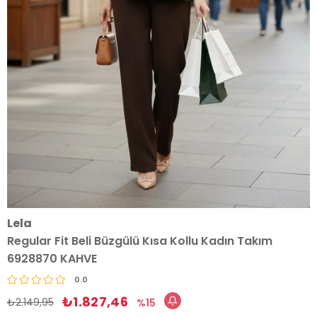
Lela
Regular Fit Beli Büzgülü Kısa Kollu Kadın Takım
6928870 KAHVE
0.0
₺1.827,46
₺2.149,95
15