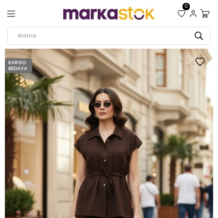
0
KARGO
BEDAVA