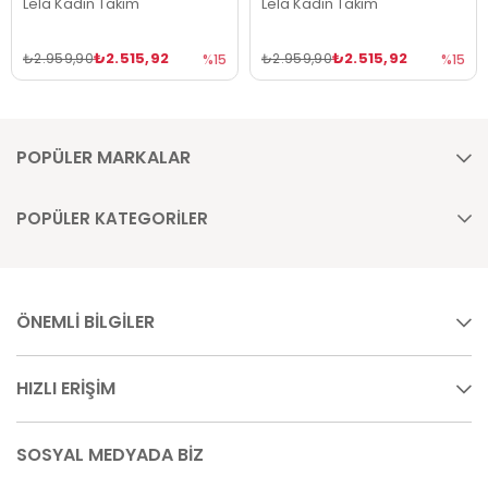
Lela Kadın Takım
Lela Kadın Takım
₺2.515,92
₺2.515,92
₺2.959,90
₺2.959,90
%15
%15
POPÜLER MARKALAR
POPÜLER KATEGORİLER
ÖNEMLİ BİLGİLER
HIZLI ERİŞİM
SOSYAL MEDYADA BİZ