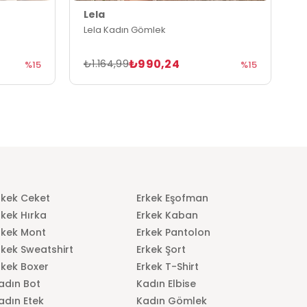
Lela
L
Lela Kadın Gömlek
L
₺990,24
₺
₺1.164,99
%15
%15
rkek Ceket
Erkek Eşofman
rkek Hırka
Erkek Kaban
rkek Mont
Erkek Pantolon
rkek Sweatshirt
Erkek Şort
rkek Boxer
Erkek T-Shirt
adın Bot
Kadın Elbise
adın Etek
Kadın Gömlek