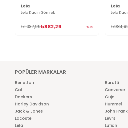
Lela
Lela
Lela Kadın Gömlek
Lela Kad
₺882,29
₺1.037,99
₺984,9
%15
POPÜLER MARKALAR
Benetton
Buratti
Cat
Converse
Dockers
Guja
Harley Davidson
Hummel
Jack & Jones
John Frank
Lacoste
Levi’s
Lela
Lufian