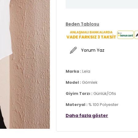
Beden Tablosu
Yorum Yaz
Marka :
Lela
Model :
Gömlek
Giyim Tarzı :
Günlük/Ofis
Materyal :
% 100 Polyester
Daha fazla göster
Yaka Bilgisi :
Düz Yaka
Kol Bilgisi :
Uzun Kol
Kalıp Bilgisi :
Regular Fit