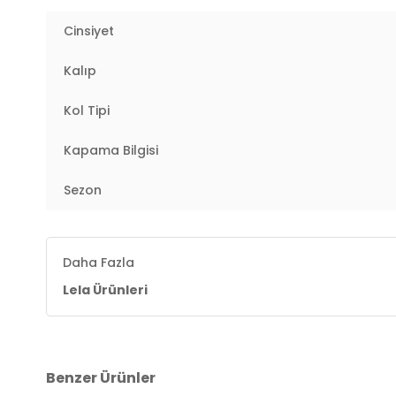
Üretim Yeri :
Türkiye
2DY611BG9741.69
Cinsiyet
Kalıp
Kol Tipi
Kapama Bilgisi
Sezon
Daha Fazla
Lela Ürünleri
Benzer Ürünler