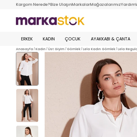
Kargom Nerede?
Bize Ulaşın
Markalar
Mağazalarımız
Yardım
ERKEK
KADIN
ÇOCUK
AYAKKABI & ÇANTA
Anasayfa
Kadın
Üst Giyim
Gömlek
Lela Kadın Gömlek
Lela Regul