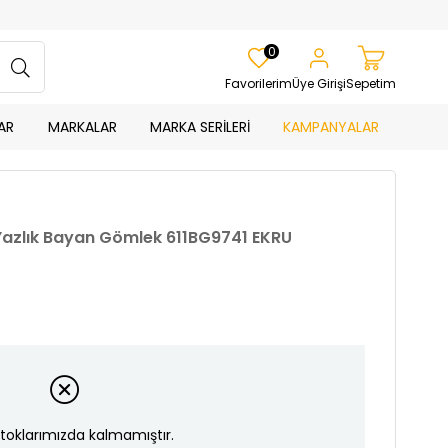
0
Favorilerim
Üye Girişi
Sepetim
AR
MARKALAR
MARKA SERİLERİ
KAMPANYALAR
 Yazlık Bayan Gömlek 611BG9741 EKRU
toklarımızda kalmamıştır.