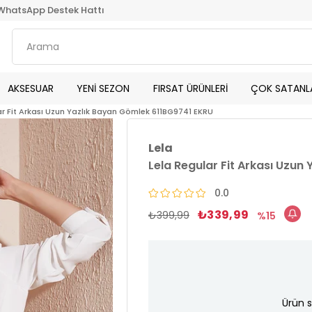
WhatsApp Destek Hattı
AKSESUAR
YENİ SEZON
FIRSAT ÜRÜNLERİ
ÇOK SATANL
ar Fit Arkası Uzun Yazlık Bayan Gömlek 611BG9741 EKRU
Lela
Lela Regular Fit Arkası Uzun
0.0
₺339,99
₺399,99
15
Ürün s