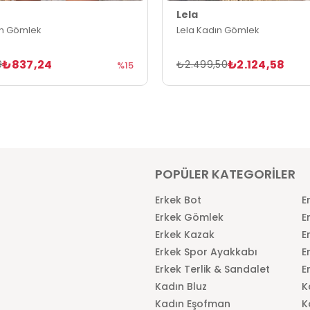
Lela
ın Gömlek
Lela Kadın Gömlek
₺837,24
₺2.124,58
9
₺2.499,50
%15
POPÜLER KATEGORİLER
Erkek Bot
E
Erkek Gömlek
E
Erkek Kazak
E
Erkek Spor Ayakkabı
E
Erkek Terlik & Sandalet
E
Kadın Bluz
K
Kadın Eşofman
K