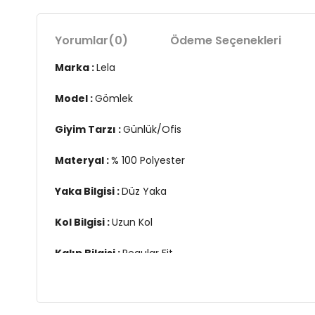
Yorumlar
(0)
Ödeme Seçenekleri
Marka :
Lela
Model :
Gömlek
Giyim Tarzı :
Günlük/Ofis
Materyal :
% 100 Polyester
Yaka Bilgisi :
Düz Yaka
Kol Bilgisi :
Uzun Kol
Kalıp Bilgisi :
Regular Fit
Manken Ölçüsü :
Kilo : 52 kg / Boy : 1.75 cm / Göğüs