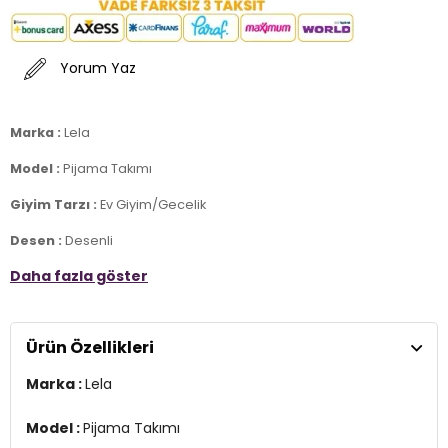
Yorum Yaz
Marka :
Lela
Model :
Pijama Takımı
Giyim Tarzı :
Ev Giyim/Gecelik
Desen :
Desenli
Daha fazla göster
Materyal :
% 100 Viskoz
Yaka Bilgisi :
Gömlek Yaka
Ürün Özellikleri
Kol Bilgisi :
Uzun Kol
Marka :
Lela
Kapama Bilgisi :
Düğmeli
Kalıp Bilgisi :
Regular Fit
Model :
Pijama Takımı