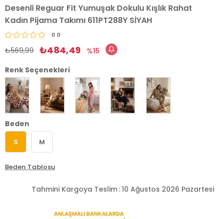
Desenli Reguar Fit Yumuşak Dokulu Kışlık Rahat
Kadın Pijama Takımı 611PT288Y SİYAH
0.0
₺484,49
₺569,99
15
Renk Seçenekleri
Beden
S
M
Beden Tablosu
Tahmini Kargoya Teslim
:
10 Ağustos 2026 Pazartesi