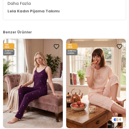
Daha Fazla
Lela Kadın Pijama Takımı
Benzer Ürünler
YENI
YENI
ÜRÜN
ÜRÜN
ÜCRETSIZ
ÜCRETSIZ
KARGO
KARGO
6