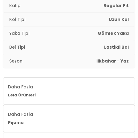
Kalıp
Regular Fit
Üretim Yeri :
Türkiye
2DY611PT288Y.07
Kol Tipi
Uzun Kol
Yaka Tipi
Gömlek Yaka
Bel Tipi
Lastikli Bel
Sezon
İlkbahar - Yaz
Daha Fazla
Lela Ürünleri
Daha Fazla
Pijama