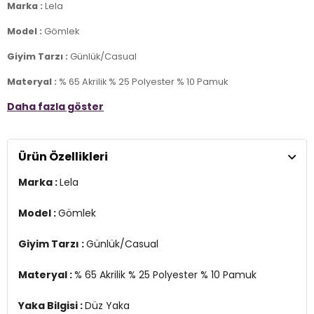
Marka :
Lela
Model :
Gömlek
Giyim Tarzı :
Günlük/Casual
Materyal :
% 65 Akrilik % 25 Polyester % 10 Pamuk
Daha fazla göster
Yaka Bilgisi :
Düz Yaka
Kapama Bilgisi :
Düğme
Ürün Özellikleri
Kol Bilgisi :
Uzun Kol
Marka :
Lela
Cep Bilgisi :
Çift Cepli
Kalıp Bilgisi :
Rahat Kesim
Model :
Gömlek
Manken Ölçüsü :
Kilo : 52 kg / Boy : 1.79 cm / Göğüs : 81 cm / Bel :
Giyim Tarzı :
Günlük/Casual
60 cm / Basen : 90 cm / Beden : S
YERLİ ÜRETİM
Materyal :
% 65 Akrilik % 25 Polyester % 10 Pamuk
2DK42190490.08
Yaka Bilgisi :
Düz Yaka