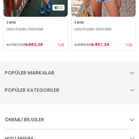
2
Lela
Lela
Lela Kadın Gömlek
Lela Kadın Gömlek
₺882,29
₺837,24
₺1.037,99
₺984,99
%15
%15
POPÜLER MARKALAR
POPÜLER KATEGORİLER
ÖNEMLİ BİLGİLER
HIZLI ERİŞİM