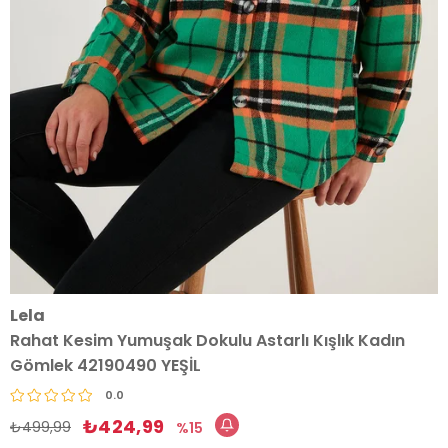
Lela
Rahat Kesim Yumuşak Dokulu Astarlı Kışlık Kadın
Gömlek 42190490 YEŞİL
0.0
₺424,99
₺499,99
15